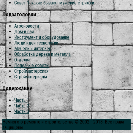
Совет 1: какие бывают мужские стрижки
Подзаголовки
Агроновости
Дом и сад
Инструмент и оборудование
Люди идеи технологии
Мебель и интерьер
Обработка дерева и металла
Отделка
Полезные советы
Строймастерская
Стройматериалы
Содержание
Часть 1
Часть 2
Часть 3
Немного о ремонте и строительстве © 2002 - 2018. Все права
защищены.