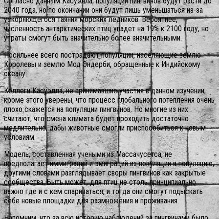
Согласно данным Касуэлла, популяции пингвинов будут расти до
2040 года, но по окончании они будут лишь уменьшаться из-за
ускоряющегося таяния морских ледников. Вероятнее,
численность антарктических птиц упадет на 19% к 2100 году, но
утраты смогут быть значительно более значительными.
Посильнее всего пострадают популяции, населяющие землю
Королевы и землю Мод Эндерби, обращенные к Индийскому
океану.
Коллеги Касуэлла, не принимавшие участия в данном изучении,
кроме этого уверены, что процесс глобального потепления очень
плохо скажется на популяции пингвинов. Но многие из них
считают, что смена климата будет проходить достаточно
медлительно, дабы животные смогли приспособиться к новым
условиям.
Модель, составленная учеными из Массачусетса, не
предполагает иммиграций и эмиграций из популяции в популяцию,
другими словами разглядывает своры пингвинов как закрытые
сообщества. Быть может, для птиц не столь принципиально
важно где и с кем спариваться, и тогда они смогут подыскать
себе новые площадки для размножения и проживания.
Напомним, что за всю историю наблюдений за пингвинами было