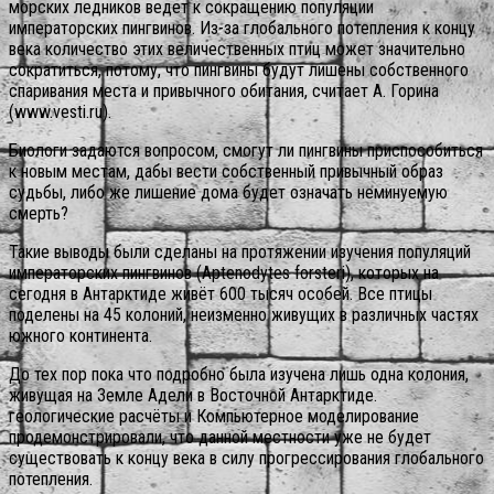
морских ледников ведет к сокращению популяции
императорских пингвинов. Из-за глобального потепления к концу
века количество этих величественных птиц может значительно
сократиться, потому, что пингвины будут лишены собственного
спаривания места и привычного обитания, считает А. Горина
(www.vesti.ru).
Биологи задаются вопросом, смогут ли пингвины приспособиться
к новым местам, дабы вести собственный привычный образ
судьбы, либо же лишение дома будет означать неминуемую
смерть?
Такие выводы были сделаны на протяжении изучения популяций
императорских пингвинов (Aptenodytes forsteri), которых на
сегодня в Антарктиде живёт 600 тысяч особей. Все птицы
поделены на 45 колоний, неизменно живущих в различных частях
южного континента.
До тех пор пока что подробно была изучена лишь одна колония,
живущая на Земле Адели в Восточной Антарктиде.
геологические расчёты и Компьютерное моделирование
продемонстрировали, что данной местности уже не будет
существовать к концу века в силу прогрессирования глобального
потепления.