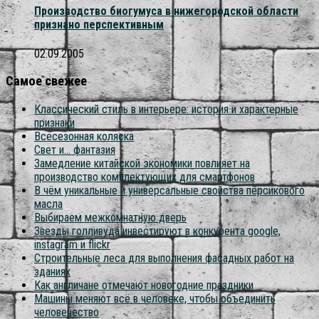
Производство биогумуса в нижегородской области
признано перспективным
02.09.2005
Самое свежее
Классический стиль в интерьере: история и характерные
признаки
Всесезонная коляска
Свет и… фантазия
Замедление китайской экономики повлияет на
производство комплектующих для смартфонов
В чём уникальные и универсальные свойства персикового
масла
Выбираем межкомнатную дверь
Звезды голливуда инвестируют в конкурента google,
instagram и flickr
Строительные леса для выполнения фасадных работ на
зданиях
Как англичане отмечают новогодние праздники
Машины меняют всё в человеке, чтобы объединить
человечество