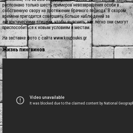
распознано только шесть примеров невозвращения особи в
собственную свору на протяжении брачного периода. В скором
времени пригодится совершить больше наблюдений за
антарктическими птицами, чтобы выяснить, как легко они смогут
приспособиться к новым условиям и местам.
На заставке фото с сайта www.koupoukis.gr
Жизнь пингвинов