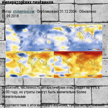
императорских пингвинов
Автор:
stonemoscow
· Опубликовано
31.12.2004
· Обновлено
01.09.2018
Вероятнее, численность антарктических птиц упадет на 19% к
2100 году, но утраты смогут быть значительно более
значительными
В соответствии с итогам нового изучения, таяние антарктических