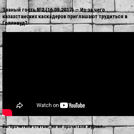
Званый гость №2 (16.09.2017) — Из-за чего
казахстанских каскадеров приглашают трудиться в
Голливуд?
Вы прочитали статью, но не прочитали журнал…