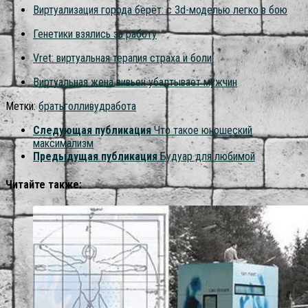
Виртуализация города берёт: с 3d-моделью легко в бою
Генетики взялись за работу
Vret: виртуальная терапия страха и боли
Виртуальная жена вивьен убалтывает мужчин
Метки:
брать
голливуд
работа
Следующая публикация
Что такое юношеский
максимализм
Предыдущая публикация
Будуар для любимой
Читайте также: