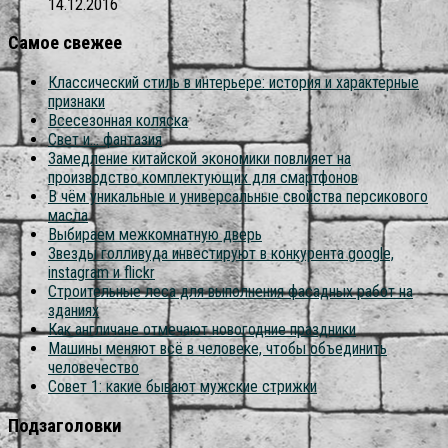
14.12.2016
Самое свежее
Классический стиль в интерьере: история и характерные
признаки
Всесезонная коляска
Свет и… фантазия
Замедление китайской экономики повлияет на
производство комплектующих для смартфонов
В чём уникальные и универсальные свойства персикового
масла
Выбираем межкомнатную дверь
Звезды голливуда инвестируют в конкурента google,
instagram и flickr
Строительные леса для выполнения фасадных работ на
зданиях
Как англичане отмечают новогодние праздники
Машины меняют всё в человеке, чтобы объединить
человечество
Совет 1: какие бывают мужские стрижки
Подзаголовки