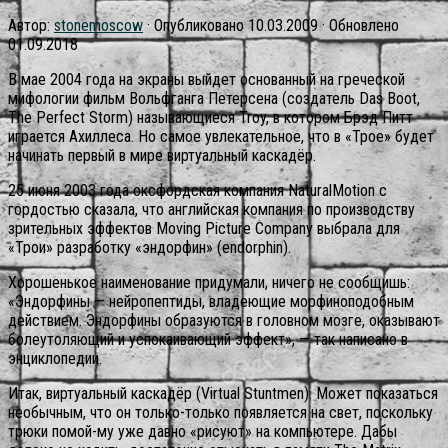
Автор:
stonemoscow
· Опубликовано
10.03.2009
· Обновлено
01.09.2018
В мае 2004 года на экраны выйдет основанный на греческой
мифологии фильм Вольфганга Петерсена (создатель Das Boot,
The Perfect Storm) называющиеся Troy, в котором Брэд Питт
играется Ахиллеса. Но самое увлекательное, что в «Трое» будет
начинать первый в мире виртуальный каскадёр.
25 июня 2003 года оксфордская компания NaturalMotion с
гордостью сказала, что английская компания по производству
зрительных эффектов Moving Picture Company выбрала для
«Трои» разработку «эндорфин» (endorphin).
Хорошенькое наименование придумали, ничего не сообщишь:
«Эндорфины — нейропептиды, владеющие морфиноподобным
действием. Эндорфины образуются в головном мозге, оказывают
болеутоляющий и успокаивающий эффект», — так написано в
энциклопедии.
Итак, виртуальный каскадёр (Virtual Stuntmen). Может показаться
необычным, что он только-только появляется на свет, поскольку
трюки помой-му уже давно «рисуют» на компьютере. Дабы