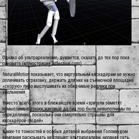
Однако об ультрареализме, думается, сказать до тех пор пока
рановато (иллюстрация 3dfestival.com).
NaturalMotion показывает, что виртуальным каскадёрам не нужно
оплачивать страховку, держать для них на съёмочной площадке
«скорую» либо выслушивать их обидчивые реплики при
увольнения.
Вместо всего этого в ближайщее время «зрители заметят
немыслимые трюки, каковые до сих пор были невыполнимы по
определению, поскольку они смертельно страшны для
каскадёров-людей».
Каких-то тонкостей и особых деталей выбранная Голливудом
компания раскрывать не спешит: ультрареализм, нервная сеть,