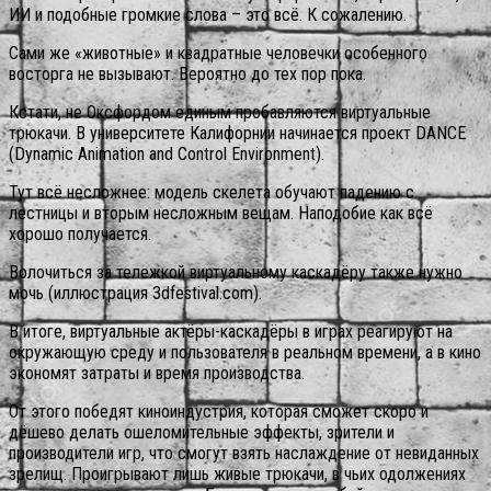
ИИ и подобные громкие слова – это всё. К сожалению.
Сами же «животные» и квадратные человечки особенного
восторга не вызывают. Вероятно до тех пор пока.
Кстати, не Оксфордом единым пробавляются виртуальные
трюкачи. В университете Калифорнии начинается проект DANCE
(Dynamic Animation and Control Environment).
Тут всё несложнее: модель скелета обучают падению с
лестницы и вторым несложным вещам. Наподобие как всё
хорошо получается.
Волочиться за тележкой виртуальному каскадёру также нужно
мочь (иллюстрация 3dfestival.com).
В итоге, виртуальные актёры-каскадёры в играх реагируют на
окружающую среду и пользователя в реальном времени, а в кино
экономят затраты и время производства.
От этого победят киноиндустрия, которая сможет скоро и
дёшево делать ошеломительные эффекты, зрители и
производители игр, что смогут взять наслаждение от невиданных
зрелищ. Проигрывают лишь живые трюкачи, в чьих одолжениях