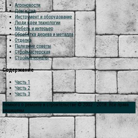
Агроновости
Дом и сад
Инструмент и оборудование
Люди идеи технологии
Мебель и интерьер
Обработка дерева и металла
Отделка
Полезные советы
Строймастерская
Стройматериалы
Содержание
Часть 1
Часть 2
Часть 3
Немного о ремонте и строительстве © 2002 - 2018. Все права
защищены.