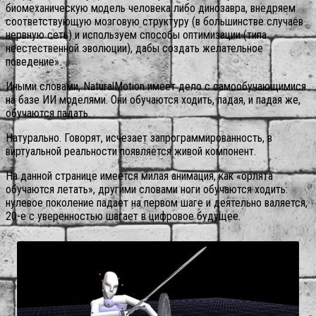
биомеханическую модель человека либо динозавра, внедряем
соответствующую мозговую структуру (в большинстве случаев
нервную сеть) и используем способы оптимизации (типа
неестественной эволюции), дабы создать желательное
поведение».
Иными словами, NaturalMotion имеет дело с самообучающимися
на базе ИИ моделями. Они обучаются ходить, падая, и падая же,
обучаются падать.
Натурально. Говорят, исчезает запрограммированность, в
виртуальной реальности появляется живой компонент.
На данной странице имеется милая анимация, как «орлята
обучаются летать», другими словами ноги обучаются ходить:
нулевое поколение падает на первом шаге и деятельно валяется,
20-е с уверенностью шагает в цифровое будущее.