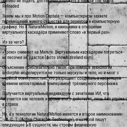
далеко не ходить, достаточно отыскать в памяти The Matrix
Reloaded
Знаем мы и про Motion Capture — компьютерном захвате
перемещений живого существа для переноса в компьютерную
графику.
Но и NaturalMotion, и киношники в отношении
виртуального каскадёра применяют слово «в первый раз».
Из-за чего?
«Трою» снимают на Мальте. Виртуальным каскадёрам погреться
на песочке не удастся (фото showbizireland.com).
Объяснение приблизительно такое: при помощи технологии
endorphin моделируется не только мускулы и тело, но и мозг с
нервной совокупностью, что разрешает создавать в настоящем
времени неповторимый темперамент трёхмерного персонажа.
Получается виртуальный индивидуум с зачатками ИИ, что
обучается как человек и кроме этого действует, лишь без упрёка
и страха.
Ну, а у технологии NaturalMotion имеется и второе наименование
– А. С. Т. (Active Character Technology), о которой пишут
следующее: «В сущности, мы строим физическую