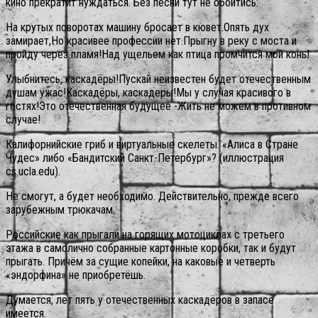
кино прекратит нуждаться. Без песни тут не обойтись:
На крутых поворотах машину бросает в кювет.Опять дух
замирает,Но красивее профессии нет.Прыгну в реку с моста и
пройду через пламя!Над ущельем как птица промчится мой конь!
Улыбнитесь, каскадёры!Пускай неизвестен будет отечественным
душам ужас!Каскадёры, каскадеры!Мы у случая красивого в
гостях!Это отечественная будущее -Жить не можем в противном
случае!
Калифорнийские гриб и виртуальные скелеты. «Алиса в Стране
Чудес» либо «Бандитский Санкт-Петербург»? (иллюстрация
cs.ucla.edu).
Не смогут, а будет необходимо. Действительно, прежде всего
зарубежным трюкачам.
Российские как прыгали на горящих мотоциклах с третьего
этажа в самолично собранные картонные коробки, так и будут
прыгать. Причём за сущие копейки, на каковые и четверть
«эндорфина» не приобретёшь.
Думается, лет пять у отечественных каскадёров в запасе
имеется.