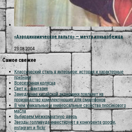
«Аэродинамическое пальто» — мечта конькобежца
23.08.2004
Самое свежее
Классический стиль в интерьере: история и характерные
признаки
Всесезонная коляска
Свет и… фантазия
Замедление китайской экономики повлияет на
производство комплектующих для смартфонов
В чём уникальные и универсальные свойства персикового
масла
Выбираем межкомнатную дверь
Звезды голливуда инвестируют в конкурента google,
instagram и flickr