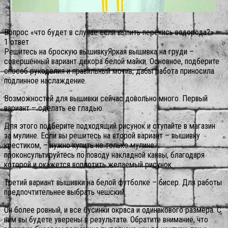
Вопрос «что будет в случае если выпить перекись водорода?» —
1 ответ
Решитесь на броскую вышивкуЯркая вышивка на груди –
совершенный вариант декора белой майки. Основное, подберите
способ рукоделия и правильный мотив, дабы работа приносила
подлинное наслаждение.
Возможностей для вышивки сейчас довольно много. Первый
вариант – сделать ее гладью.
Для этого подберите подходящий рисунок и ступайте в магазин
за мулине. Если вы решитесь на второй вариант – вышивку
крестиком, – нужно купить не только мулине:
проконсультируйтесь по поводу накладной канвы, благодаря
которой и окажется воплотить желаемый рисунок.
Третий вариант вышивки на белой футболке – бисер. Для работы
предпочтительнее выбрать чешский.
Он более ровный, и все бусинки окраса и одинакового размера. С
ним вы будете уверены в результате. Обратите внимание, что