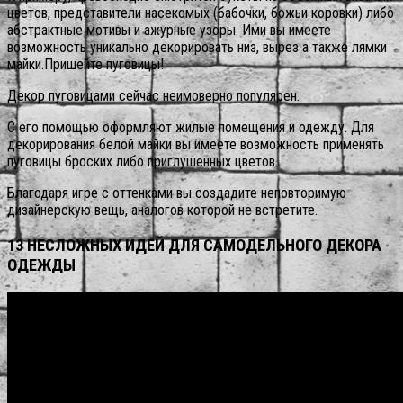
цветов, представители насекомых (бабочки, божьи коровки) либо
абстрактные мотивы и ажурные узоры. Ими вы имеете
возможность уникально декорировать низ, вырез а также лямки
майки.Пришейте пуговицы!
Декор пуговицами сейчас неимоверно популярен.
С его помощью оформляют жилые помещения и одежду. Для
декорирования белой майки вы имеете возможность применять
пуговицы броских либо приглушенных цветов.
Благодаря игре с оттенками вы создадите неповторимую
дизайнерскую вещь, аналогов которой не встретите.
13 НЕСЛОЖНЫХ ИДЕЙ ДЛЯ САМОДЕЛЬНОГО ДЕКОРА
ОДЕЖДЫ