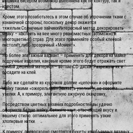
вышивка бисером возможно выполнена как по контуру, так и
крестом.
Кроме этого позаботьтесь в этом случае об упрочнении ткани с
изнаночной стороны, поскольку декор окажется
тяжелым.Солнечные зайчикиИнтересный метод декорировать
майку – наклеить на нее много разномастных (возможно и
многоцветных) страз. Для этого применяйте особый клеевой
пистолет либо прозрачный «Момент».
Но более эпатажный вариант – применять для декора на майке
подручные изделия, каковые кроме этого будут отражать свет.
Самый дешёвый материал – ветхие CD-диски. Разрежьте их и
посадите на клей.
Либо же сделайте из кусочков долгие «цепочки» и оформите
майку такими «ожерельями».Завязать узелкиНу, не совсем
узелки. А, к примеру, элегантную ажурную окантовку.
Посредством цветных вязаных подробностей вы удачно
оформите белую майку. Свяжите кант, отвечающий вкусу и
вашему стилю. оптимальнее для этого применять узкие
хлопковые нитки.
К примеру, превосходно смотрятся букеты из объемных вязаных