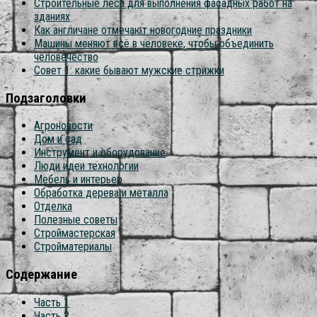
Строительные леса для выполнения фасадных работ на
зданиях
Как англичане отмечают новогодние праздники
Машины меняют всё в человеке, чтобы объединить
человечество
Совет 1: какие бывают мужские стрижки
Подзаголовки
Агроновости
Дом и сад
Инструмент и оборудование
Люди идеи технологии
Мебель и интерьер
Обработка дерева и металла
Отделка
Полезные советы
Строймастерская
Стройматериалы
Содержание
Часть 1
Часть 2