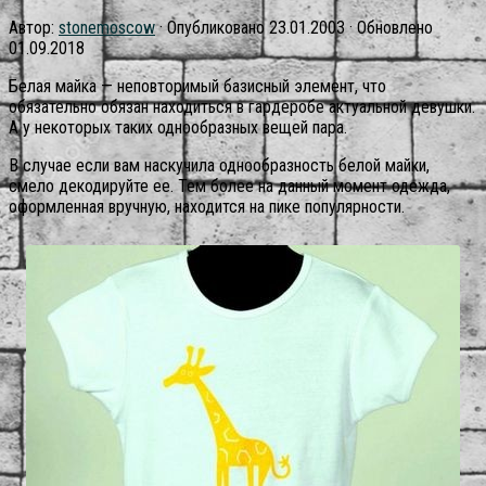
Автор:
stonemoscow
· Опубликовано
23.01.2003
· Обновлено
01.09.2018
Белая майка — неповторимый базисный элемент, что
обязательно обязан находиться в гардеробе актуальной девушки.
А у некоторых таких однообразных вещей пара.
В случае если вам наскучила однообразность белой майки,
смело декодируйте ее. Тем более на данный момент одежда,
оформленная вручную, находится на пике популярности.