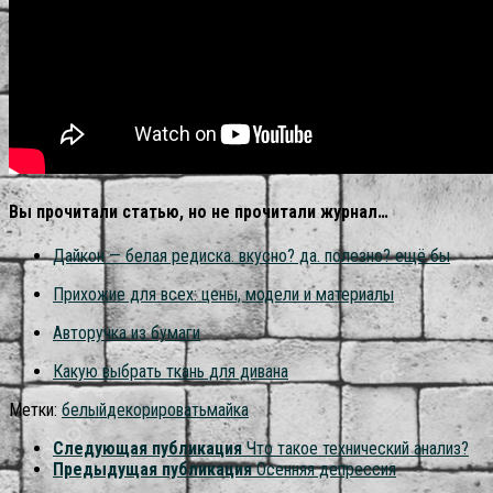
Вы прочитали статью, но не прочитали журнал…
Дайкон — белая редиска. вкусно? да. полезно? ещё бы
Прихожие для всех: цены, модели и материалы
Авторучка из бумаги
Какую выбрать ткань для дивана
Метки:
белый
декорировать
майка
Следующая публикация
Что такое технический анализ?
Предыдущая публикация
Осенняя депрессия