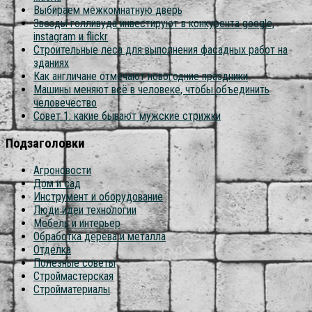
Выбираем межкомнатную дверь
Звезды голливуда инвестируют в конкурента google,
instagram и flickr
Строительные леса для выполнения фасадных работ на
зданиях
Как англичане отмечают новогодние праздники
Машины меняют всё в человеке, чтобы объединить
человечество
Совет 1: какие бывают мужские стрижки
Подзаголовки
Агроновости
Дом и сад
Инструмент и оборудование
Люди идеи технологии
Мебель и интерьер
Обработка дерева и металла
Отделка
Полезные советы
Строймастерская
Стройматериалы