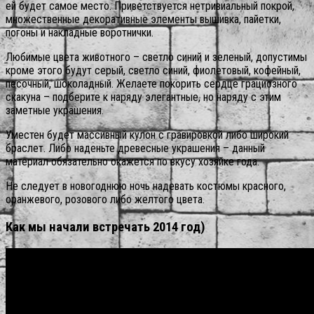
ей будет самое место. Приветствуется нетривиальный покрой,
множественные декоративные элементы вышивка, пайетки,
погоны и накладные воротнички.
Любимые цвета животного – светло синий и зеленый, допустимы
кроме этого будут серый, светло синий, фиолетовый, кофейный,
песочный, шоколадный. Желаете покорить сердце грациозного
скакуна – подберите к наряду элегантные, но наряду с этим
заметные украшения.
Уместен будет массивный кулон с гравировкой либо широкий
браслет. Либо наденьте древесные украшения – данный
материал обязательно окажется по вкусу хозяйке года.
Не следует в новогоднюю ночь надевать костюмы красного,
оранжевого, розового либо желтого цвета.
Как мы начали встречать 2014 год)