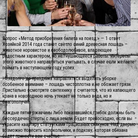
Вопрос «Метод приобретения билета на поезд.» — 1 ответ
Хозяйкой 2014 года станет светло синий древесная лошадь –
животное норовистое и свободолюбивое, владеющее
радостным характером, но не гнушающееся работы. Интересы
этого животного направляться учитывать, в случае если желаете
поймать в наступающем году успех.
Незадолго до праздника направляться выделить уборке
особенное внимание – лошадь чистоплотна и не обожает грязи.
Пристально осмотрите сантехнику – считается, что из капающего
крана в новогоднюю ночь утекает не только вода, но и
благополучие.
Каждые пятна ржавчины либо показавшийся грибок должны быть
бессердечно стёрты с лица земли.
Будет превосходно, если вы
украсите квартиру статуэтками грациозных скакунов. Над дверью
возможно повесить колокольчики, и подкову, которая обязана
будет принести вам счастье.