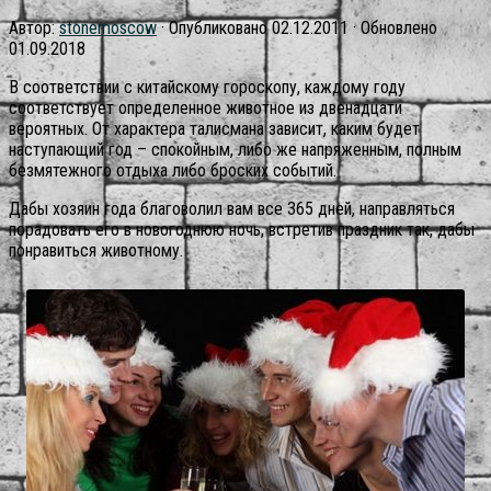
Автор:
stonemoscow
· Опубликовано
02.12.2011
· Обновлено
01.09.2018
В соответствии с китайскому гороскопу, каждому году
соответствует определенное животное из двенадцати
вероятных. От характера талисмана зависит, каким будет
наступающий год – спокойным, либо же напряженным, полным
безмятежного отдыха либо броских событий.
Дабы хозяин года благоволил вам все 365 дней, направляться
порадовать его в новогоднюю ночь, встретив праздник так, дабы
понравиться животному.