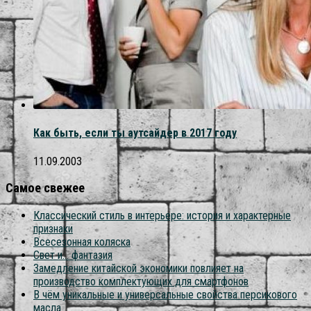
Как быть, если ты аутсайдер в 2017 году
11.09.2003
Самое свежее
Классический стиль в интерьере: история и характерные
признаки
Всесезонная коляска
Свет и… фантазия
Замедление китайской экономики повлияет на
производство комплектующих для смартфонов
В чём уникальные и универсальные свойства персикового
масла