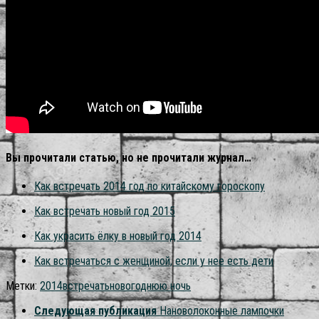
Вы прочитали статью, но не прочитали журнал…
Как встречать 2014 год по китайскому гороскопу
Как встречать новый год 2015
Как украсить ёлку в новый год 2014
Как встречаться с женщиной, если у нее есть дети
Метки:
2014
встречать
новогоднюю ночь
Следующая публикация
Нановолоконные лампочки