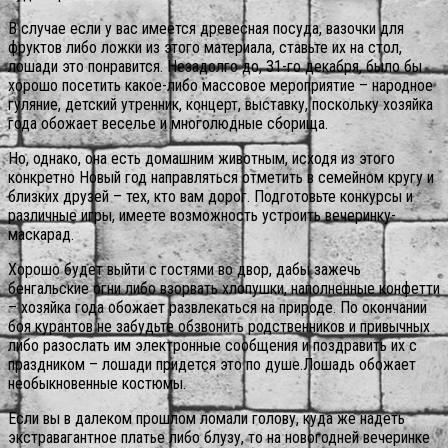
В случае если у вас имеется древесная посуда, вазочки для
фруктов либо ложки из этого материала, ставьте их на стол,
лошади это понравится. Незадолго до, 31-го декабря, было бы
хорошо посетить какое-либо массовое мероприятие – народное
гуляние, детский утренник, концерт, выставку, поскольку хозяйка
года обожает веселье и многолюдные сборища.
Но, однако, она есть домашним животным, исходя из этого
конкретно Новый год направляться отметить в семейном кругу и
близких друзей – тех, кто вам дорог. Подготовьте конкурсы и
различные игры, имеете возможность устроить вечеринку-
маскарад.
Хорошо будет выйти с гостями во двор, дабы зажечь
бенгальские огни либо взорвать хлопушки, наполненные конфетти
– хозяйка года обожает развлекаться на природе. По окончании
боя курантов не забудьте обзвонить родственников и привычных
либо разослать им электронные сообщения и поздравить их с
праздником – лошади придется это по душе.Лошадь обожает
необыкновенные костюмы.
Если вы в далеком прошлом ломали голову, куда же надеть
экстравагантное платье либо блузу, то на новогодней вечеринке