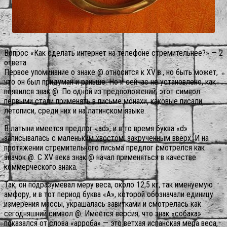
Вопрос «Как сделать интернет на телефоне стремительнее?» — 2
ответа
Первое упоминание о знаке @ относится к XV в., но быть может,
что он был придуман и раньше. Но и сейчас не установлено, как
появился знак @. По одной из предположений, этот символ
первыми стали применять в письме монахи, каковые писали
летописи, среди них и на латинском языке.
В латыни имеется предлог «ad», и в то время буква «d»
записывалась с маленьким хвостом, закрученным вверх. И на
протяжении стремительного письма предлог смотрелся как
значок @. С XV века знак @ начал применяться в качестве
коммерческого знака.
Так, он подразумевал меру веса, около 12,5 кг, так именуемую
амфору, и в тот период буква «А», которой обозначали единицу
измерения массы, украшалась завитками и смотрелась как
сегодняшний символ @.
Имеется версия, что знак «собака»
показался от слова «арроба» — это ветхая испанская мера веса,