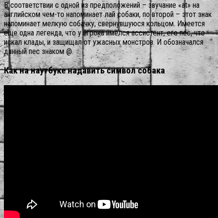
В соответствии с одной из предположений – звучание «at» на
английском чем-то напоминает лай собаки, по второй – этот знак
напоминает мелкую собачку, свернувшуюся кольцом. Имеется
еще одна легенда, что у игрока имелся ассистент, его пес, что
искал клады, и защищал от ужасных монстров. И обозначался
данный пес знаком @.
Как на наутбуке надавить символ собака