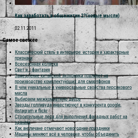
Как заработать в общежитии 2?(новые мысли)
02.11.2011
Самое свежее
Классический стиль в интерьере: история и характерные
признаки
Всесезонная коляска
Свет и… фантазия
Замедление китайской экономики повлияет на
производство комплектующих для смартфонов
В чём уникальные и универсальные свойства персикового
масла
Выбираем межкомнатную дверь
Звезды голливуда инвестируют в конкурента google,
instagram и flickr
Строительные леса для выполнения фасадных работ на
зданиях
Как англичане отмечают новогодние праздники
Машины меняют всё в человеке, чтобы объединить