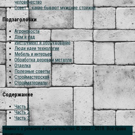
человечество
Совет 1: какие бывают мужские стрижки
Подзаголовки
Агроновости
Дом и сад
Инструмент и оборудование
Люди идеи технологии
Мебель и интерьер
Обработка дерева и металла
Отделка
Полезные советы
Строймастерская
Стройматериалы
Содержание
Часть 1
Часть 2
Часть 3
Немного о ремонте и строительстве © 2002 - 2018. Все права
защищены.