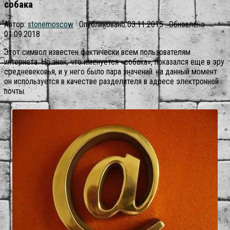
собака
Автор:
stonemoscow
· Опубликовано
03.11.2015
· Обновлено
01.09.2018
Этот символ известен фактически всем пользователям
интернета. Но знак, что именуется «собака», показался еще в эру
средневековья, и у него было пара значений. на данный момент
он используется в качестве разделителя в адресе электронной
почты.