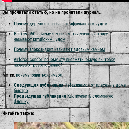
Вы прочитали статью, но не прочитали журнал…
Почему дерево ши называют африканским чудом
Bam xs-b50: почему эту пневматическую винтовку
называют китайским чудом
Почему александрит называют вдовьим камнем
Airforce condor: почему эту пневматическую винтовку
называют революционной
Метки:
почему
появиться
символ
Следующая публикация
Избавляемся от плесени в доме
быстро
Предыдущая публикация
Как починить сломанную
флешку
Читайте также: