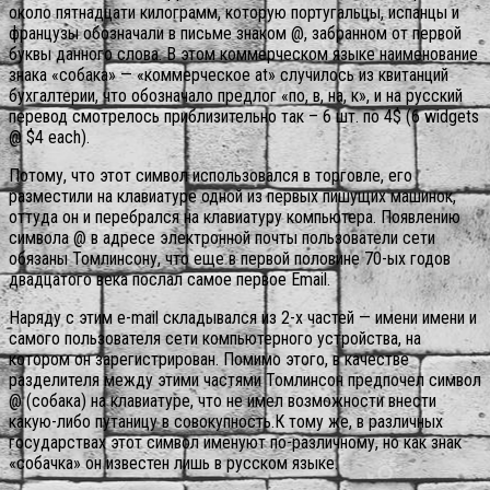
около пятнадцати килограмм, которую португальцы, испанцы и
французы обозначали в письме знаком @, забранном от первой
буквы данного слова. В этом коммерческом языке наименование
знака «собака» — «коммерческое at» случилось из квитанций
бухгалтерии, что обозначало предлог «по, в, на, к», и на русский
перевод смотрелось приблизительно так – 6 шт. по 4$ (6 widgets
@ $4 each).
Потому, что этот символ использовался в торговле, его
разместили на клавиатуре одной из первых пишущих машинок,
оттуда он и перебрался на клавиатуру компьютера. Появлению
символа @ в адресе электронной почты пользователи сети
обязаны Томлинсону, что еще в первой половине 70-ых годов
двадцатого века послал самое первое Email.
Наряду с этим e-mail складывался из 2-х частей — имени имени и
самого пользователя сети компьютерного устройства, на
котором он зарегистрирован. Помимо этого, в качестве
разделителя между этими частями Томлинсон предпочел символ
@ (собака) на клавиатуре, что не имел возможности внести
какую-либо путаницу в совокупность.К тому же, в различных
государствах этот символ именуют по-различному, но как знак
«собачка» он известен лишь в русском языке.