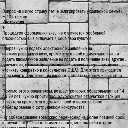
Вопрос «в какую страну легче эмигрировать украинской семье»
— 10 ответов
Инструкция
1
Процедура оформления визы не отличается особенной
сложностью. Она включает в себя пара пунктов.
Сперва нужно подать электронное заявление на
неиммиграционную визу, кроме этого необходимо заполнить и
подать письменное заявление на подать и получение визы другие
документы, нужные для помощи заявления(их перечень нужно
уточнять конкретно в консульстве США). Для этого пригодится
предъявить действующий паспорт и оплатить консульский сбор.
2
Помимо этого, заявителям, возраст которых образовывает от 14
до 79 лет, нужно пройти процедуру снятия отпечатков пальцев.
Заявители кроме этого должны пройти персональное
собеседование с сотрудником консульства.
Но собеседование возможно перенесено на более поздний срок,
в случае если заявитель имеет порез, мозоль либо второе