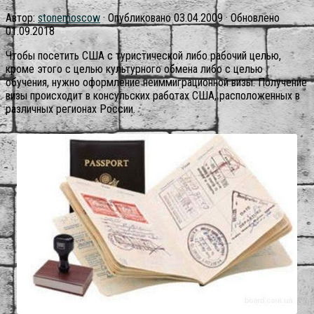
Автор:
stonemoscow
· Опубликовано
03.04.2009
· Обновлено
01.09.2018
Чтобы посетить США с туристической либо рабочий целью,
кроме этого с целью культурного обмена либо с целью
обучения, нужно оформление неиммиграционной визы. Получение
визы происходит в консульских работах США, расположенных в
различных регионах России.