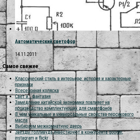
Автоматический светофор
14.11.2011
Самое свежее
Классический стиль в интерьере: история и характерные
признаки
Всесезонная коляска
Свет и… фантазия
Замедление китайской экономики повлияет на
производство комплектующих для смартфонов
В чём уникальные и универсальные свойства персикового
масла
Выбираем межкомнатную дверь
Звезды голливуда инвестируют в конкурента google,
instagram и flickr