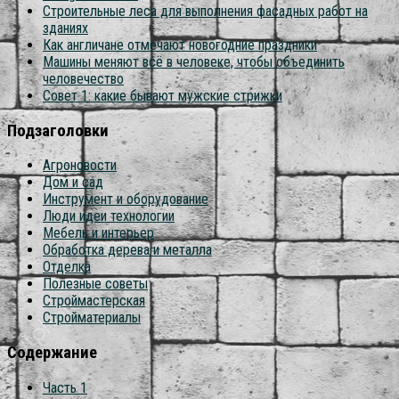
Строительные леса для выполнения фасадных работ на
зданиях
Как англичане отмечают новогодние праздники
Машины меняют всё в человеке, чтобы объединить
человечество
Совет 1: какие бывают мужские стрижки
Подзаголовки
Агроновости
Дом и сад
Инструмент и оборудование
Люди идеи технологии
Мебель и интерьер
Обработка дерева и металла
Отделка
Полезные советы
Строймастерская
Стройматериалы
Содержание
Часть 1