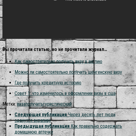
Вы прочитали статью, но не прочитали журнал…
Как самостоятельно получить визу в англию
Можно ли самостоятельно получить шенгенскую визу
Где получить кредитную историю
Совет 1: что изменилось в оформлении визы в сша
Метки:
виза
получить
туристический
Следующая публикация
Через десять лет люди
оденутся вкрапиву
Предыдущая публикация
Как правильно содержать
домашнюю аптечку