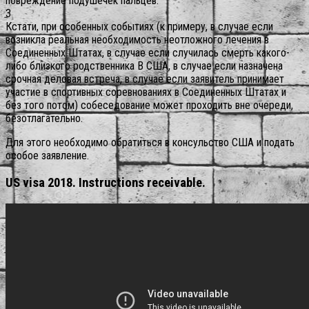
повреждение подушечек пальцев.
3
Кстати, при особенных событиях (к примеру, в случае если
возникла реальная необходимость неотложного лечения в
Соединенных Штатах, в случае если случилась смерть какого-
либо близкого родственника В США, в случае если назначена
срочная деловая встреча, в случае если заявитель принимает
участие в спортивных соревнованиях в Соединенных Штатах и
без того потом) собеседование может проходить вне очереди,
безотлагательно.
Для этого необходимо обратиться в консульство США и подать
особое заявление.
US visa 2018. Instructions receivable.