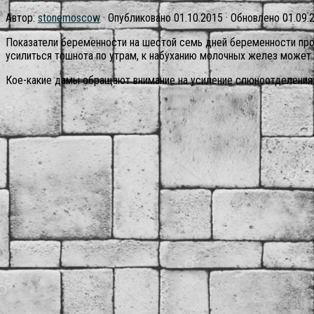
Автор:
stonemoscow
· Опубликовано
01.10.2015
· Обновлено
01.09.
Показатели беременности на шестой семь дней беременности про
усилиться тошнота по утрам, к набуханию молочных желез может 
Кое-какие дамы обращают внимание на усиление слюноотделения