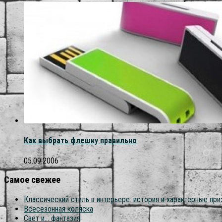
Как выбрать флешку правильно
05.09.2006
Самое свежее
Классический стиль в интерьере: история и характерные при
Всесезонная коляска
Свет и… фантазия