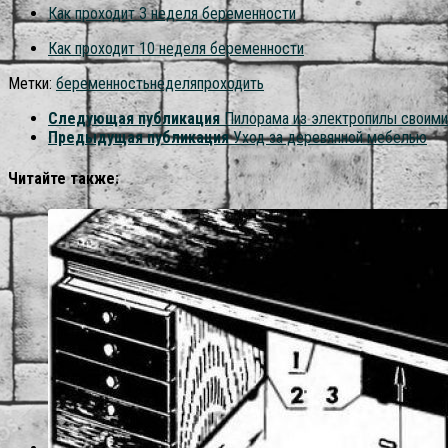
Как проходит 3 неделя беременности
Как проходит 10 неделя беременности
Метки:
беременность
неделя
проходить
Следующая публикация
Пилорама из электропилы своими 
Предыдущая публикация
Уход за деревянной мебелью
Читайте также: