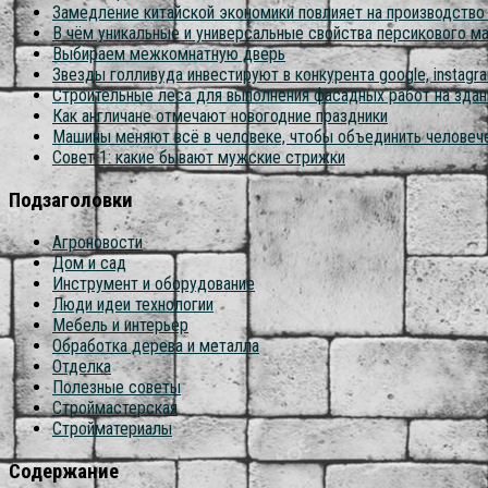
Замедление китайской экономики повлияет на производств
В чём уникальные и универсальные свойства персикового м
Выбираем межкомнатную дверь
Звезды голливуда инвестируют в конкурента google, instagram
Строительные леса для выполнения фасадных работ на здан
Как англичане отмечают новогодние праздники
Машины меняют всё в человеке, чтобы объединить человеч
Совет 1: какие бывают мужские стрижки
Подзаголовки
Агроновости
Дом и сад
Инструмент и оборудование
Люди идеи технологии
Мебель и интерьер
Обработка дерева и металла
Отделка
Полезные советы
Строймастерская
Стройматериалы
Содержание