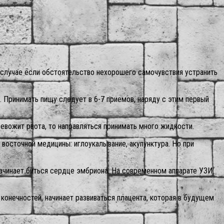
 случае если обстоятельство нехорошего самочувствия устранить
. Принимать пищу следует в 6-7 приемов, наряду с этим первый
евожит рвота, то направляться принимать много жидкости.
восточной медицины: иглоукалывание, акупунктура. Но при
начинает биться сердце эмбриона. На современном аппарате УЗИ
конечностей, начинает развиваться плацента, которая в будущем