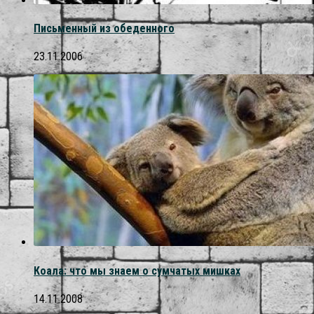
Письменный из обеденного
23.11.2006
Коала: что мы знаем о сумчатых мишках
14.11.2008