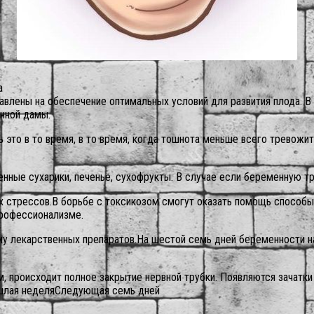
а
влены на обеспечение оптимальных условий для развития плода. В
нной дамы.
 это в то время, в то время, когда тошнота меньше всего тревожит
нные сухарики, печенье, сухофрукты. В случае если беременную тр
х стрессов.В борьбе с токсикозом смогут оказать помощь способы 
профессионализме.
ему лекарственных препаратов.На шестой семь дней беременности 
 происходит полное закрытие нервной трубки. Появляются зачатки 
рошлая неделяСледующая семь дней