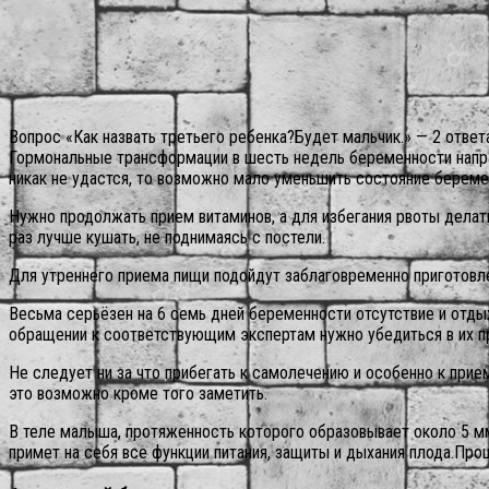
Вопрос «Как назвать третьего ребенка?Будет мальчик.» — 2 ответ
Гормональные трансформации в шесть недель беременности напра
никак не удастся, то возможно мало уменьшить состояние береме
Нужно продолжать прием витаминов, а для избегания рвоты делать
раз лучше кушать, не поднимаясь с постели.
Для утреннего приема пищи подойдут заблаговременно приготовле
Весьма серьёзен на 6 семь дней беременности отсутствие и отды
обращении к соответствующим экспертам нужно убедиться в их 
Не следует ни за что прибегать к самолечению и особенно к при
это возможно кроме того заметить.
В теле малыша, протяженность которого образовывает около 5 мм,
примет на себя все функции питания, защиты и дыхания плода.П