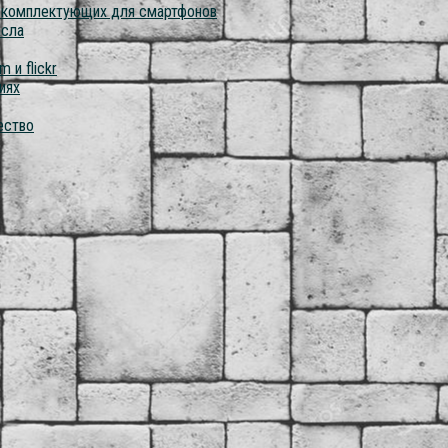
о комплектующих для смартфонов
асла
 и flickr
иях
ество