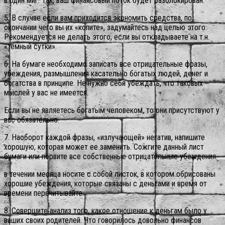
в один миг. Так, ваш финансовый поток будет разблокирован.
5. В случае если вам приходится экономить средства, по
окончании чего вы их «копите», задумайтесь над целью этого.
Рекомендуется не делать этого, если вы откладываете на т.н.
«тёмный сутки».
6. На бумаге необходимо записать все отрицательные фразы,
убеждения, размышления касательно богатых людей, денег и
богатства в принципе. Не нужно себя убеждать, что таковых
мыслей у вас не имеется.
Если вы не являетесь богатым человеком, то они присутствуют у
вас обязательно.
7. Наоборот каждой фразы, «излучающей» негатив, напишите
хорошую, которая может ее заменить. Сожгите данный лист
бумаги или порвите все собственные отрицательные убеждения.
в течении месяца носите с собой листок, в котором обрисованы
хорошие убеждения, которые связаны с деньгами и время от
времени перечитывайте.
8. Совершите анализ того, какое отношение к деньгам было у
ваших своих родителей. Что говорилось довольно финансов