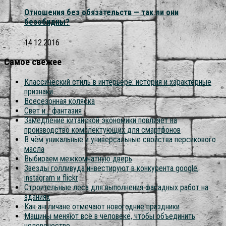
Отношения без обязательств — так ли они
безобидны?
14.12.2016
Самое свежее
Классический стиль в интерьере: история и характерные
признаки
Всесезонная коляска
Свет и… фантазия
Замедление китайской экономики повлияет на
производство комплектующих для смартфонов
В чём уникальные и универсальные свойства персикового
масла
Выбираем межкомнатную дверь
Звезды голливуда инвестируют в конкурента google,
instagram и flickr
Строительные леса для выполнения фасадных работ на
зданиях
Как англичане отмечают новогодние праздники
Машины меняют всё в человеке, чтобы объединить
человечество