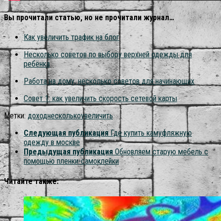
Вы прочитали статью, но не прочитали журнал…
Как увеличить трафик на блог
Несколько советов по выбору верхней одежды для
ребёнка
Работа на дому, несколько советов для начинающих
Совет 1: как увеличить скорость сетевой карты
Метки:
доход
несколько
увеличить
Следующая публикация
Где купить камуфляжную
одежду в москве
Предыдущая публикация
Обновляем старую мебель с
помощью пленки-самоклейки
Читайте также: