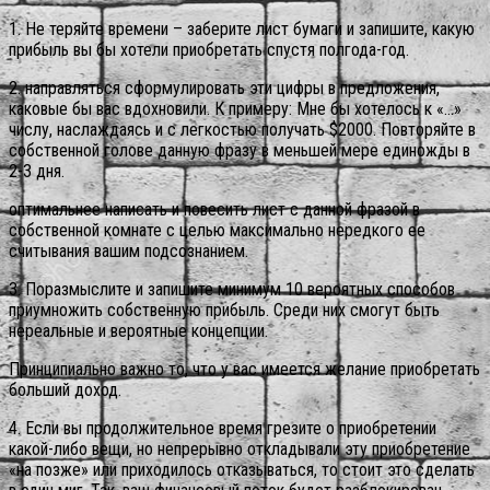
1. Не теряйте времени – заберите лист бумаги и запишите, какую
прибыль вы бы хотели приобретать спустя полгода-год.
2. направляться сформулировать эти цифры в предложения,
каковые бы вас вдохновили. К примеру: Мне бы хотелось к «…»
числу, наслаждаясь и с легкостью получать $2000. Повторяйте в
собственной голове данную фразу в меньшей мере единожды в
2-3 дня.
оптимальнее написать и повесить лист с данной фразой в
собственной комнате с целью максимально нередкого ее
считывания вашим подсознанием.
3. Поразмыслите и запишите минимум 10 вероятных способов
приумножить собственную прибыль. Среди них смогут быть
нереальные и вероятные концепции.
Принципиально важно то, что у вас имеется желание приобретать
больший доход.
4. Если вы продолжительное время грезите о приобретении
какой-либо вещи, но непрерывно откладывали эту приобретение
«на позже» или приходилось отказываться, то стоит это сделать