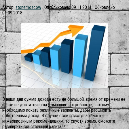
Автор:
stonemoscow
· Опубликовано
09.11.2011
· Обновлено
01.09.2018
В наши дни сумма дохода есть не большой, время от времени ее
вовсе не достаточно на домашние потребности, потому
необходимо искать различные варианты, дабы расширить
собственный доход. В случае если прислушаетесь к
нижеописанным рекомендациям, то спустя время, сможете
расширить собственный капитал!