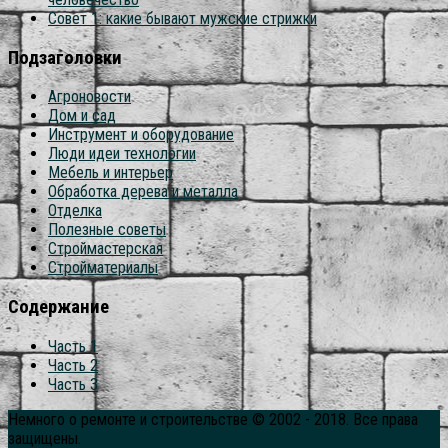
Совет 1: какие бывают мужские стрижки
Подзаголовки
Агроновости
Дом и сад
Инструмент и оборудование
Люди идеи технологии
Мебель и интерьер
Обработка дерева и металла
Отделка
Полезные советы
Строймастерская
Стройматериалы
Содержание
Часть 1
Часть 2
Часть 3
Немного о ремонте и строительстве © 2002 - 2018. Все права
защищены.