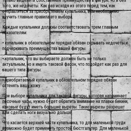
только выделить собственные преимущества в фигуре, но и без
того, же недочёты. Как раз исходя из этого перед тем, как
отправляться за приобретением купальника, вам необходимо
изучить главные правила его выбора.
Каждые купальники должны соответствовать трем главным
показателям:
• купальник в обязательном порядке обязан скрывать недочёты и
подчеркивать преимущества вашей фигуры.
• купальник, что вы выбираете должен быть не только
актуальным, но и иметь таковой фасон, что подойдет как раз для
вашего типа фигуры.
• приобритаемый купальник в обязательном порядке обязан
оттенять вашу кожу.
При выборе купальника для таковой фигуры, которая напоминает
песочные часы, нужно будет обратить внимание на плавки бикини,
каковые будут иметь большие вырезы.
Такие вырезы разрешат
вам сделать ноги визуально дольше.
Что касается верхней части купальника, то для маленькой груди
возможно будет применять простой бюстгальтер. Для маленькой