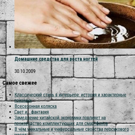
Домашние средства для роста ногтей
30.10.2009
Самое свежее
Классический стиль в интерьере: история и характерные
признаки
Всесезонная коляска
Свет и… фантазия
Замедление китайской экономики повлияет на
производство комплектующих для смартфонов
В чём уникальные и универсальные свойства персикового
масла