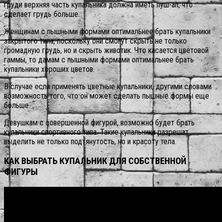
груди верхняя часть купальника должна иметь пуш-ап, что
сделает грудь больше.
Женщинам с пышными формами оптимальнее брать купальники
закрытого типа, поскольку они смогут скрыть не только
громадную грудь, но и скрыть животик. Что касается цветовой
гаммы, то дамам с пышными формами оптимальнее брать
купальники хороших цветов.
В случае если применять цветные купальники, другими словами
возможность того, что он может сделать пышные формы еще
больше.
Девушкам с совершенной фигурой, возможно будет брать
купальники спортивного типа. Такие купальники разрешат
выделить не только подтянутость, но и красоту тела.
КАК ВЫБРАТЬ КУПАЛЬНИК ДЛЯ СОБСТВЕННОЙ
ФИГУРЫ