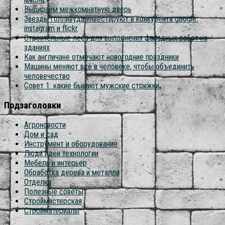
Выбираем межкомнатную дверь
Звезды голливуда инвестируют в конкурента google,
instagram и flickr
Строительные леса для выполнения фасадных работ на
зданиях
Как англичане отмечают новогодние праздники
Машины меняют всё в человеке, чтобы объединить
человечество
Совет 1: какие бывают мужские стрижки
Подзаголовки
Агроновости
Дом и сад
Инструмент и оборудование
Люди идеи технологии
Мебель и интерьер
Обработка дерева и металла
Отделка
Полезные советы
Строймастерская
Стройматериалы