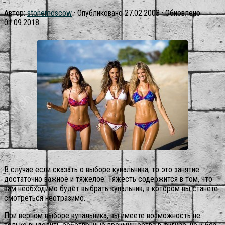
Автор:
stonemoscow
· Опубликовано
27.02.2003
· Обновлено
01.09.2018
В случае если сказать о выборе купальника, то это занятие
достаточно важное и тяжелое. Тяжесть содержится в том, что
вам необходимо будет выбрать купальник, в котором вы станете
смотреться неотразимо.
При верном выборе купальника, вы имеете возможность не