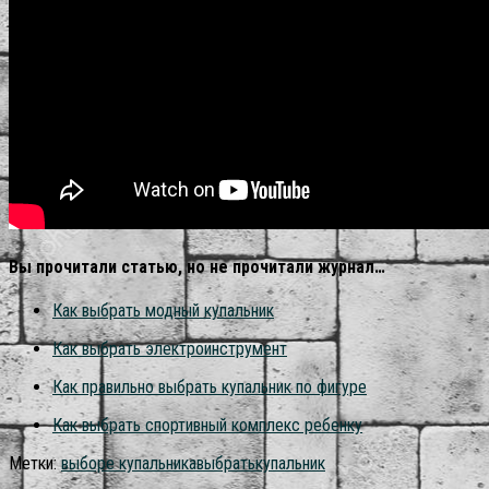
Вы прочитали статью, но не прочитали журнал…
Как выбрать модный купальник
Как выбрать электроинструмент
Как правильно выбрать купальник по фигуре
Как выбрать спортивный комплекс ребенку
Метки:
выборе купальника
выбрать
купальник