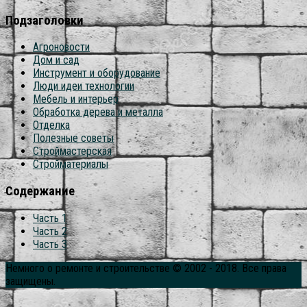
Подзаголовки
Агроновости
Дом и сад
Инструмент и оборудование
Люди идеи технологии
Мебель и интерьер
Обработка дерева и металла
Отделка
Полезные советы
Строймастерская
Стройматериалы
Содержание
Часть 1
Часть 2
Часть 3
Немного о ремонте и строительстве © 2002 - 2018. Все права
защищены.