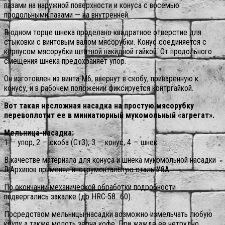
пазами на наружной поверхности и конуса с восемью
продольными пазами — на внутренней.
В одном торце шнека проделано квадратное отверстие для
стыковки с винтовым валом мясорубки.
Конус соединяется с
корпусом мясорубки штатной накидной гайкой. От продольного
смещения шнека предохраняет упор.
Он изготовлен из винта М6, ввернут в скобу, приваренную к
конусу, и в рабочем положении фиксируется контргайкой.
Вот такая несложная насадка на простую мясорубку
перевоплотит ее в миниатюрный мукомольный «агрегат».
Мельница-насадка:
1 — упор, 2 — скоба (Ст3), 3 — конус, 4 — шнек.
В качестве материала для конуса и шнека мукомольной насадки
В.Архипов применял инструментальную сталь У8А.
По окончании механической обработки подробности
подвергались закалке (до НRС 58…60).
Посредством мельницы-насадки возможно измельчать любую
крупу а также молоть зерна кофе. При жажде ее нетрудно