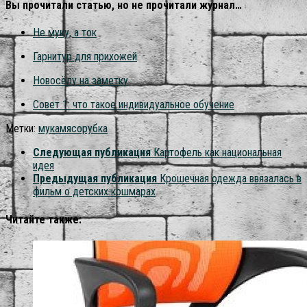
Вы прочитали статью, но не прочитали журнал…
Не муку, а ток
Гарнитур для прихожей
Новосёлу на заметку
Совет 1: что такое индивидуальное обучение
Метки:
мука
мясорубка
Следующая публикация
Картофель как национальная
идея
Предыдущая публикация
Крошечная одежда ввязалась в
фильм о детских кошмарах
Читайте также: