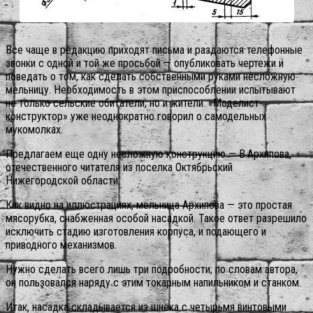
Все чаще в редакцию приходят письма и раздаются телефонные
звонки с одной и той же просьбой — опубликовать чертежи и
поведать о том, как сделать собственными руками несложную
мельницу. Необходимость в этом приспособлении испытывают
не только сельские обитатели, но и жители. «Моделист-
конструктор» уже неоднократно говорил о самодельных
мукомолках.
Предлагаем еще одну несложную конструкцию — В.Архипова,
отечественного читателя из поселка Октябрьский
Нижегородской области.
Как видно на иллюстрациях, мельница Архипова — это простая
мясорубка, снабженная особой насадкой. Такое ответ разрешило
исключить стадию изготовления корпуса, и подающего и
приводного механизмов.
Нужно сделать всего лишь три подробности; по словам автора,
он пользовался наряду с этим токарным напильником и станком.
Итак, насадка складывается из шнека с четырьмя винтовыми