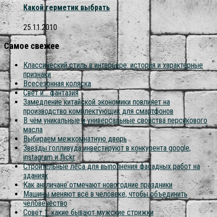
Какой герметик выбрать
25.11.2010
Самое свежее
Классический стиль в интерьере: история и характерные
признаки
Всесезонная коляска
Свет и… фантазия
Замедление китайской экономики повлияет на
производство комплектующих для смартфонов
В чём уникальные и универсальные свойства персикового
масла
Выбираем межкомнатную дверь
Звезды голливуда инвестируют в конкурента google,
instagram и flickr
Строительные леса для выполнения фасадных работ на
зданиях
Как англичане отмечают новогодние праздники
Машины меняют всё в человеке, чтобы объединить
человечество
Совет 1: какие бывают мужские стрижки