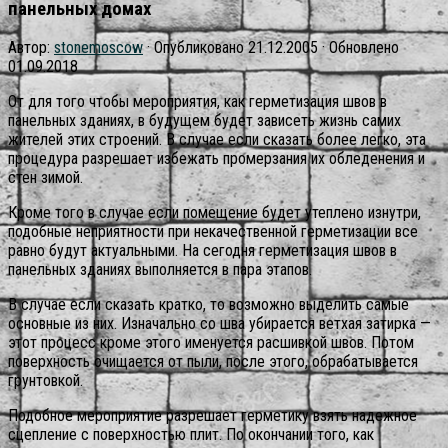
панельных домах
Автор:
stonemoscow
· Опубликовано
21.12.2005
· Обновлено
01.09.2018
От для того чтобы мероприятия, как герметизация швов в
панельных зданиях, в будущем будет зависеть жизнь самих
жителей этих строений. В случае если сказать более легко, эта
процедура разрешает избежать промерзания их обледенения и
стен зимой.
Кроме того в случае если помещение будет утеплено изнутри,
подобные неприятности при некачественной герметизации все
равно будут актуальными. На сегодня герметизация швов в
панельных зданиях выполняется в пара этапов.
В случае если сказать кратко, то возможно выделить самые
основные из них. Изначально со шва убирается ветхая затирка —
этот процесс кроме этого именуется расшивкой швов. Потом
поверхность очищается от пыли, после этого, обрабатывается
грунтовкой.
Подобное мероприятие разрешает герметику взять надежное
сцепление с поверхностью плит. По окончании того, как