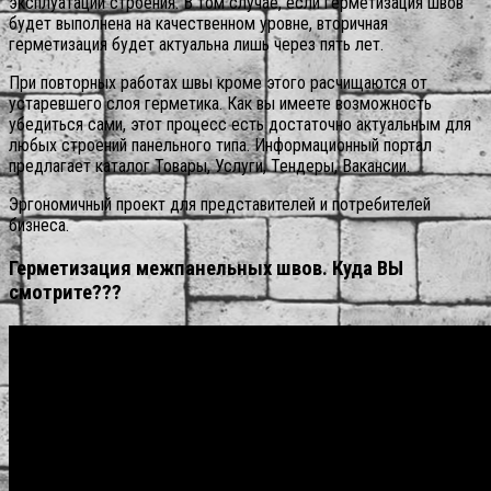
эксплуатации строения.
В том случае, если герметизация швов
будет выполнена на качественном уровне, вторичная
герметизация будет актуальна лишь через пять лет.
При повторных работах швы кроме этого расчищаются от
устаревшего слоя герметика. Как вы имеете возможность
убедиться сами, этот процесс есть достаточно актуальным для
любых строений панельного типа. Информационный портал
предлагает каталог Товары, Услуги, Тендеры, Вакансии.
Эргономичный проект для представителей и потребителей
бизнеса.
Герметизация межпанельных швов. Куда ВЫ
смотрите???