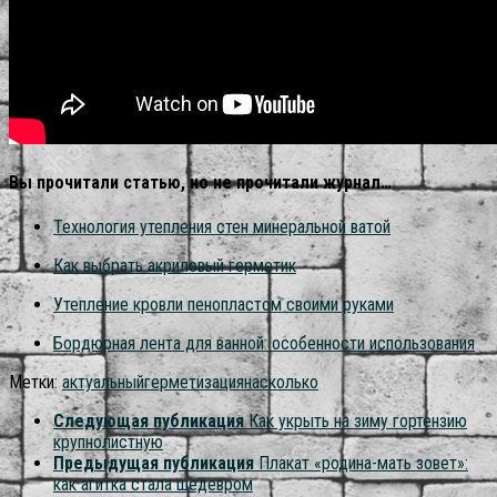
Вы прочитали статью, но не прочитали журнал…
Технология утепления стен минеральной ватой
Как выбрать акриловый герметик
Утепление кровли пенопластом своими руками
Бордюрная лента для ванной: особенности использования
Метки:
актуальный
герметизация
насколько
Следующая публикация
Как укрыть на зиму гортензию
крупнолистную
Предыдущая публикация
Плакат «родина-мать зовет»:
как агитка стала шедевром