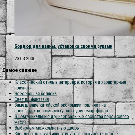
Бордюр для ванны. установка своими руками
23.03.2006
Самое свежее
Классический стиль в интерьере: история и характерные
признаки
Всесезонная коляска
Свет и… фантазия
Замедление китайской экономики повлияет на
производство комплектующих для смартфонов
В чём уникальные и универсальные свойства персикового
масла
Выбираем межкомнатную дверь
Звезды голливуда инвестируют в конкурента google,