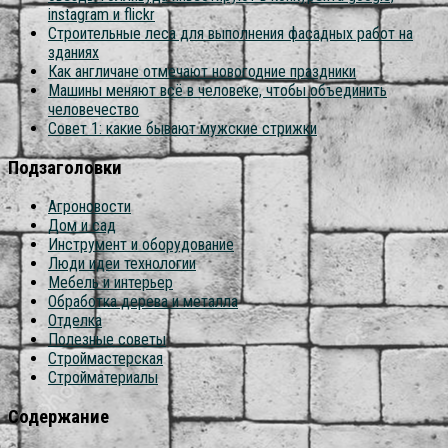
instagram и flickr
Строительные леса для выполнения фасадных работ на
зданиях
Как англичане отмечают новогодние праздники
Машины меняют всё в человеке, чтобы объединить
человечество
Совет 1: какие бывают мужские стрижки
Подзаголовки
Агроновости
Дом и сад
Инструмент и оборудование
Люди идеи технологии
Мебель и интерьер
Обработка дерева и металла
Отделка
Полезные советы
Строймастерская
Стройматериалы
Содержание