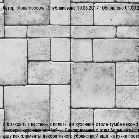
Автор:
stonemoscow
· Опубликовано
19.06.2017
· Обновлено
01.09.
И в закрытых настенных полках, и в кухонном столе-тумбе некомф
миксеры, кухонные комбайны. Одновременно с этим большая часть и
виду как элементы декоративного убранства.И еще: на кухне пост