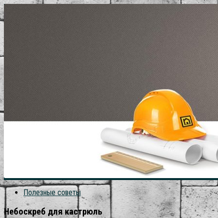
Полезные советы
Небоскреб для кастрюль