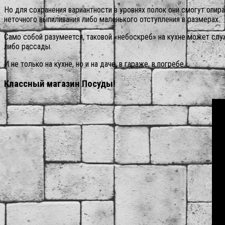
Но для сохранения вариантности в уровнях полок они смогут опи
неточного выпиливания либо маленького отступления в размерах.
Само собой разумеется, таковой «небоскреб» на кухне может слу
либо рассады.
И не только на кухне, но и на даче, в гараже, в погребе.
Классный магазин Посуды!