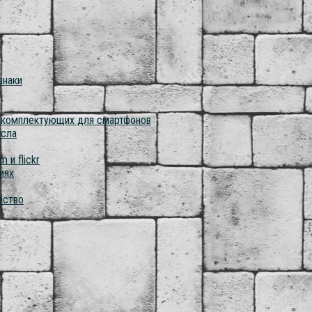
знаки
о комплектующих для смартфонов
асла
 и flickr
иях
ество