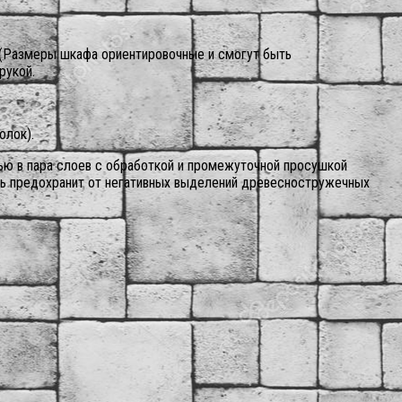
 (Размеры шкафа ориентировочные и смогут быть
рукой.
олок).
лью в пара слоев с обработкой и промежуточной просушкой
аль предохранит от негативных выделений древесностружечных