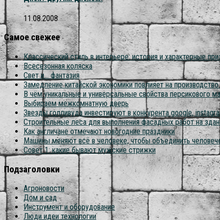
11.08.2008
Самое свежее
Классический стиль в интерьере: история и характерные при
Всесезонная коляска
Свет и… фантазия
Замедление китайской экономики повлияет на производств
В чём уникальные и универсальные свойства персикового м
Выбираем межкомнатную дверь
Звезды голливуда инвестируют в конкурента google, instagram
Строительные леса для выполнения фасадных работ на здан
Как англичане отмечают новогодние праздники
Машины меняют всё в человеке, чтобы объединить человеч
Совет 1: какие бывают мужские стрижки
Подзаголовки
Агроновости
Дом и сад
Инструмент и оборудование
Люди идеи технологии