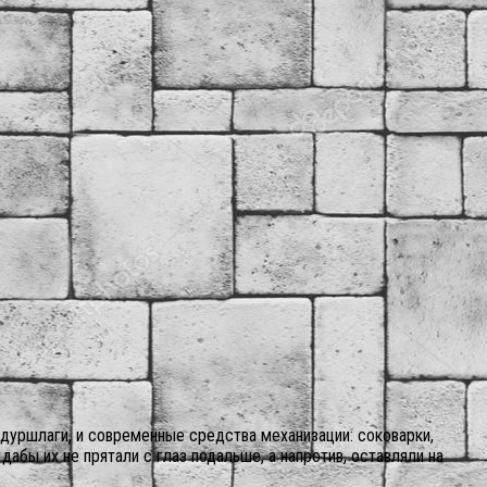
 дуршлаги, и современные средства механизации: соковарки,
абы их не прятали с глаз подальше, а напротив, оставляли на