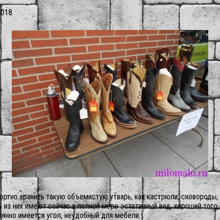
2018
ортно хранить такую объемистую утварь, как кастрюли, сковороды,
з них имеют сейчас в полной мере эстетичный вид, хороший того, д
оянно имеется угол, неудобный для мебели.