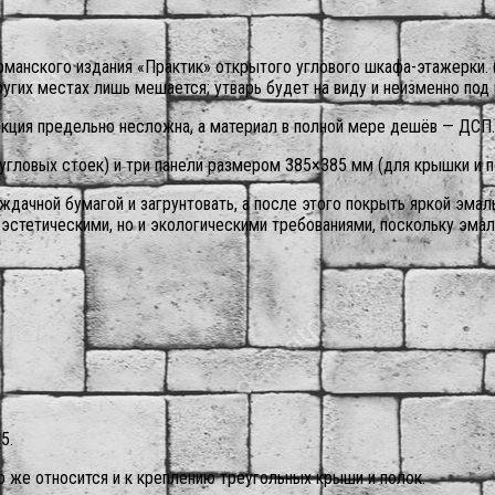
рманского издания «Практик» открытого углового шкафа-этажерки.
ругих местах лишь мешается; утварь будет на виду и неизменно под 
укция предельно несложна, а материал в полной мере дешёв — ДСП.
гловых стоек) и три панели размером 385×385 мм (для крышки и п
ждачной бумагой и загрунтовать, а после этого покрыть яркой эма
 эстетическими, но и экологическими требованиями, поскольку эм
5.
То же относится и к креплению треугольных крыши и полок.