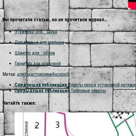
Вы прочитали статью, но не прочитали журнал…
Этажерка для… звука
Для мамы и для малыша
Шампур для… обоев
Гарнитур для прихожей
Метки:
длить
кастрюля
небоскреб
Следующая публикация
Советы перед установкой натяжн
Предыдущая публикация
Тепловые завесы
Читайте также: