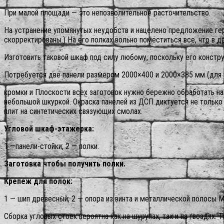
При малой площади — это непозволительное расточительство.
На устранение упомянутых неудобств и нацелено предложение ге
скорректированы.) На его полках вольно поместиться все, что в д
Изготовить таковой шкаф под силу любому, поскольку его констр
Потребуется две панели размером 2000×400 и 2000×385 мм (для у
кромки и Плоскости всех заготовок нужно бережно обработать на
небольшой шкуркой. Окраска панелей из ДСП диктуется не только
плит на синтетических связующих смолах.
Угловой шкаф-этажерка:
1 —панели-стойки; 2 — полки.
Заготовка чтобы получить полки.
Крепеж для полок:
1 — шип древесный; 2 — опора из винта и металлической полосы М
Сборка угловых стоек вероятна как на шурупах, так и на гвоздях. 