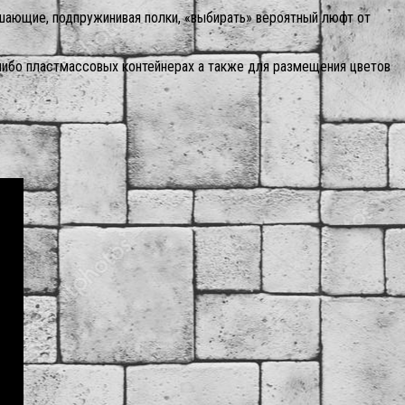
ешающие, подпружинивая полки, «выбирать» вероятный люфт от
 либо пластмассовых контейнерах а также для размещения цветов