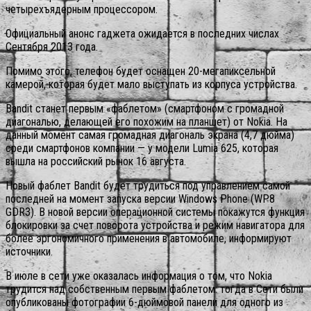
четырехъядерным процессором.
Официальный анонс гаджета ожидается в последних числах
Сентября 2013 года.
Помимо этого, телефон будет оснащен 20-мегапиксельной
камерой, которая будет мало выступать из корпуса устройства.
Bandit станет первым «фаблетом» (смартфоном с громадной
диагональю, делающей его похожим на планшет) от Nokia. На
данный момент самая громадная диагональ экрана (4,7 дюйма)
среди смартфонов компании — у модели Lumia 625, которая
вышла на российский рынок 16 августа.
Новый фаблет Bandit будет трудиться под управлением самой
последней на момент запуска версии Windows Phone (WP8
GDR3). В новой версии операционной системы покажутся функция
блокировки за счет поворота устройства и режим навигатора для
более эргономичного применения в автомобиле, информируют
источники.
В июле в сети уже оказалась информация о том, что Nokia
трудится над собственным первым фаблетом: тогда в Сети были
опубликованы фотографии 6-дюймовой панели для одного из