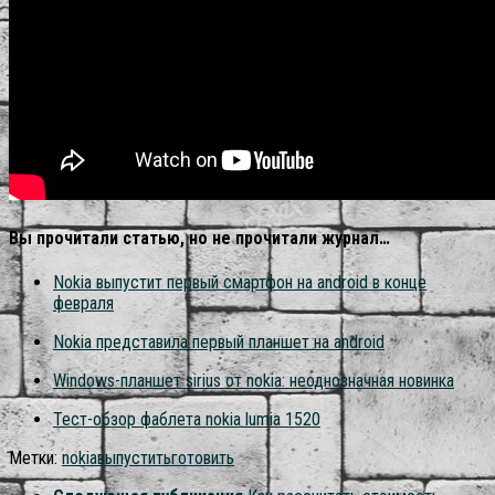
Вы прочитали статью, но не прочитали журнал…
Nokia выпустит первый смартфон на android в конце
февраля
Nokia представила первый планшет на android
Windows-планшет sirius от nokia: неоднозначная новинка
Тест-обзор фаблета nokia lumia 1520
Метки:
nokia
выпустить
готовить