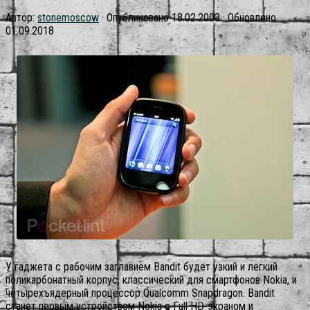
Автор:
stonemoscow
· Опубликовано
18.02.2003
· Обновлено
01.09.2018
У гаджета с рабочим заглавием Bandit будет узкий и легкий
поликарбонатный корпус, классический для смартфонов Nokia, и
четырехъядерный процессор Qualcomm Snapdragon. Bandit
станет первым устройством Nokia с Full HD-экраном и