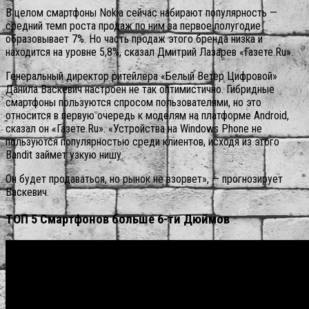
В целом смартфоны Nokia сейчас набирают популярность —
средний темп роста продаж по ним за первое полугодие
образовывает 7%. Но часть продаж этого бренда низка и
находится на уровне 5,8%, сказал Дмитрий Лазарев «Газете.Ru».
Генеральный директор ритейлера «Белый Ветер Цифровой»
Данила Васкевич настроен не так оптимистично. Гибридные
смартфоны пользуются спросом пользователями, но это
относится в первую очередь к моделям на платформе Android,
сказал он «Газете.Ru». «Устройства на Windows Phone не
пользуются популярностью среди клиентов, исходя из этого
Bandit займет узкую нишу.
Он будет продаваться, но рынок не взорвет», — прогнозирует
Васкевич.
ТОП 5 Смартфонов больше 6-ти Дюймов