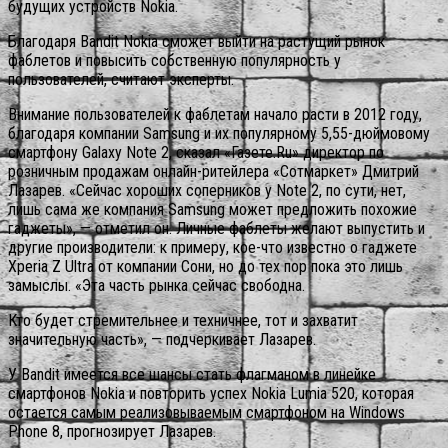
будущих устройств Nokia.
Благодаря Bandit Nokia сможет выйти на растущий рынок
фаблетов и повысить собственную популярность у
пользователей, считают эксперты.
Внимание пользователей к фаблетам начало расти в 2012 году,
благодаря компании Samsung и их популярному 5,55-дюймовому
смартфону Galaxy Note 2, сказал «Газете.Ru» директор по
розничным продажам онлайн-ритейлера «Сотмаркет» Дмитрий
Лазарев. «Сейчас хороших соперников у Note 2, по сути, нет,
лишь сама же компания Samsung может предложить похожие
гаджеты», — отметил он. Личные фаблеты желают выпустить и
другие производители: к примеру, кое-что известно о гаджете
Xperia Z Ultra от компании Сони, но до тех пор пока это лишь
замыслы. «Эта часть рынка сейчас свободна.
Кто будет стремительнее и техничнее, тот и захватит
значительную часть», — подчеркивает Лазарев.
У Bandit имеется все шансы стать флагманом в линейке
смартфонов Nokia и повторить успех Nokia Lumia 520, которая
остается самым реализовываемым смартфоном на Windows
Phone 8, прогнозирует Лазарев.