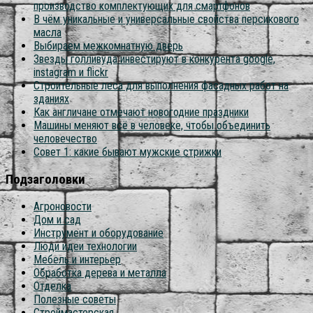
производство комплектующих для смартфонов
В чём уникальные и универсальные свойства персикового
масла
Выбираем межкомнатную дверь
Звезды голливуда инвестируют в конкурента google,
instagram и flickr
Строительные леса для выполнения фасадных работ на
зданиях
Как англичане отмечают новогодние праздники
Машины меняют всё в человеке, чтобы объединить
человечество
Совет 1: какие бывают мужские стрижки
Подзаголовки
Агроновости
Дом и сад
Инструмент и оборудование
Люди идеи технологии
Мебель и интерьер
Обработка дерева и металла
Отделка
Полезные советы
Строймастерская