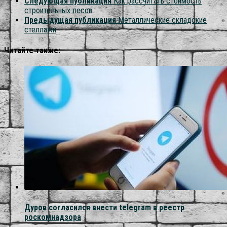
Следующая публикация
Как рассчитать стоимость
строительных лесов
Предыдущая публикация
Металлические складские
стеллажи
Читайте также:
Дуров согласился внести telegram в реестр
роскомнадзора