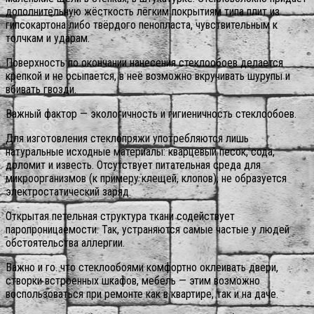
дополнительную жёсткость лёгким покрытиям типа плит из
гипсокартона либо твёрдого пенопласта, чувствительным к
толчкам и ударам.
Поверхность по окончании нанесения стеклообоев делается
крепкой и не осыпается, в неё возможно вкручивать шурупы и
вбивать гвозди.
Важный фактор — экологичность и гигиеничность стеклообоев.
Для изготовления стеклопряжи употребляются лишь
натуральные исходные материалы: кварцевый песок, сода,
доломит и известь. Отсутствует питательная среда для
микроорганизмов (к примеру клещей, клопов), не образуется
электростатический заряд.
Открытая петельная структура ткани содействует
паропроницаемости. Так, устраняются самые частые у людей
обстоятельства аллергии.
Важно и го. что стеклообоями комфортно оклеивать двери,
створки встроенных шкафов, мебель — этим возможно
воспользоваться при ремонте как в квартире, так и на даче.