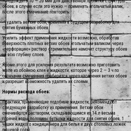
— подождать 10 — 20 мин для действенной пропитки структуры
обоев; в случае если это нужно — применять игольчатый валик,
после этого смачивание повторить.
— удалить ветхие обои, применяя в будущем разработку для
снятия бумажных обоев.
Усилить эффект применения жидкости возможно, обработав
поверхность плотных ветхих обоев игольчатым валиком: через
«перфорацию» раствор стремительнее намочит структуру обоев
на всю глубину слоев.
Кроме этого для усиления результата возможно приготовить
желе из обойною клея и жидкости, которое через 2 — 3 ч по
окончании смачивания проберётся через наслоения ветхих обоев
и разрешит возможность удалять их слоями.
Нормы расхода обоев:
Практики, применяющие подобные жидкости, рекомендуют
следующую разработку их применения. Ветхие обои
смачиваются раствором, складывающимся из 14 л весьма
горячей воды, половины бутылки жидкости для снятия обоев, 1
чашки жидкого кондиционера для белья и двух столовых ложек
пищевой соды.