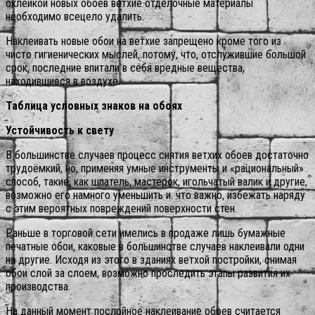
оклейкой новых обоев ветхие отделочные материалы
необходимо всецело удалить.
Наклеивать новые обои на ветхие запрещено кроме того из
чисто гигиенических мыслей, потому, что, отслужившие большой
срок, последние впитали в себя вредные вещества,
находившиеся в воздухе.
Таблица условных знаков на обоях
Устойчивость к свету
В большинстве случаев процесс снятия ветхих обоев достаточно
трудоёмкий, но, применяя умные инструменты и «рациональный»
способ, такие, как шпатель, мастерок, игольчатый валик и другие,
возможно его намного уменьшить и. что важно, избежать наряду
с этим вероятных повреждений поверхности стен.
Раньше в торговой сети имелись в продаже лишь бумажные
печатные обои, каковые в большинстве случаев наклеивали одни
на другие. Исходя из этого в зданиях ветхой постройки, снимая
обои слой за слоем, возможно проследить этапы развития их
производства.
На данный момент послойное наклеивание обоев считается