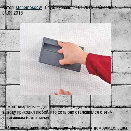
Автор:
stonemoscow
· Опубликовано
27.01.2015
· Обновлено
01.09.2018
Ремонт квартиры — дело хлопотное и дорогостоящее. К такому
выводу приходил любой, кто хоть раз сталкивался с этим
«стихийным бедствием».
Публикуемые ниже рекомендации обращены к домовладельцам,