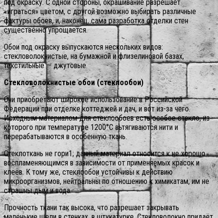
под окраску. С одной стороны, окрашивание разрешает
«играться» цветом, с другой возможно выбирать различные
фактуры обоев, и, наконец, сама разработка отделки стен
существенно упрощается.
Обои под окраску выпускаются нескольких видов:
стекловолокнистые, на бумажной и флизелиновой базах,
текстильные — джутовые.
Стекловолокнистые обои (стеклообои)
Они приобретают широкое использование в Российской
Федерации при отделке коттеджей и дач, и вот из-за чего.
Исходным материалом для стеклообоев есть особое стекло, из
которого при температуре 1200°С вьтягиваются нити и
перерабатываются в особенную ткань.
Стеклоткань не гори1; данный материал относится к не хорошо
воспламеняющимся в зависимости от применяемых красок и
клеёв. К тому же, стеклообои устойчивы к действию
микроорганизмов, нейтральны по отношению к химикатам, им не
страшны дым и вода.
Прочность ткани так высока, что разрешает закрывать
маленькие щели в стенках, в штукатурке. Стекловолокно придаёт