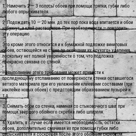
1. Намочить 2 — 3 полосы обоев при помощи тряпки, губки либо
любого опрыскивателя.
2. Подождать 10 — 20 мин. до тех пор пока вода впитается и обои
набухнут, а клей растворится. При необходимости — повторить
эту операцию.
Это кроме этого относится и к бумажной подложке виниловых
обоев, остающейся на стене по окончании их «сухого» удаления,
поскольку нет полной уверенности о том, что подложка
прекрасно связана со стеной.
Невыполнение этого требования может привести к
последующему отслаиванию от поверхности стенки оставшегося
ветхого материала при его увлажнении клеевыми составами (при
наклейке новых обоев) с предстоящим образованием пузырей и
т.д.
3. Снимать обои со стенки, наминая со стыковочного шва. при
помощи твёрдого обойного скребка либо шпателя.
4. Удалить, в случае если имеется необходимость, остатки
обоев, дополнительно смачивая их при помощи губки либо
опрыскивателя и соскребая после этого обойным скребком.