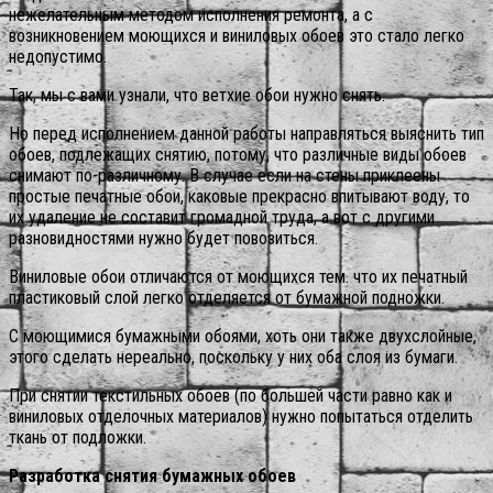
нежелательным методом исполнения ремонта, а с
возникновением моющихся и виниловых обоев это стало легко
недопустимо.
Так, мы с вами узнали, что ветхие обои нужно снять.
Но перед исполнением данной работы направляться выяснить тип
обоев, подлежащих снятию, потому, что различные виды обоев
снимают по-различному. В случае если на стены приклеены
простые печатные обои, каковые прекрасно впитывают воду, то
их удаление не составит громадной труда, а вот с другими
разновидностями нужно будет повозиться.
Виниловые обои отличаются от моющихся тем. что их печатный
пластиковый слой легко отделяется от бумажной подножки.
С моющимися бумажными обоями, хоть они также двухслойные,
этого сделать нереально, поскольку у них оба слоя из бумаги.
При снятии текстильных обоев (по большей части равно как и
виниловых отделочных материалов) нужно попытаться отделить
ткань от подложки.
Разработка снятия бумажных обоев