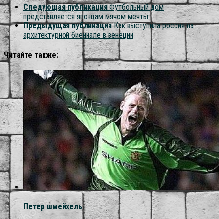
Следующая публикация
Футбольный дом
представляется японцам мячом мечты
Предыдущая публикация
Как выступила россия на
архитектурной биеннале в венеции
Читайте также:
Петер шмейхель