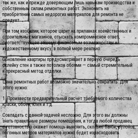
так же, как и прежде доверяющим лишь навыкам производства и
собственным силам ремонтных работ. Экономить на
приобретении самых недорогих материалов для ремонта не
следует.
При том изобилии, которое царит на прилавках хозяйственных и
строительных магазинов, отыскать компромиссное ответ,
соответствующее вашему финансовым возможностям и
художественному вкусу, в полной мере реально.
Обновление квартиры предусматривает в первую очередь
оклейку стен а также потолков обоями — самый стремительный
и прекрасный метод отделки.
Цена ремонтных работ возможно значительно сократить. Для
этого нужно:
1. Произвести предварительный расчёт требуемого количества
краски, обоев, клея и т.д.
Совладать с данной задачей несложно. Для этого вы должны
знать правильные размеры помещения, и тогда любой продавец
с готовностью окажет помощь выяснить, сколько банок, рулонов,
погонных метров материалов нужно будет израсходовать.