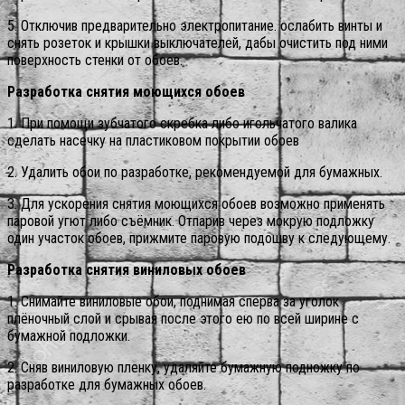
5. Отключив предварительно электропитание. ослабить винты и
снять розеток и крышки выключателей, дабы очистить под ними
поверхность стенки от обоев.
Разработка снятия моющихся обоев
1. При помощи зубчатого скребка либо игольчатого валика
сделать насечку на пластиковом покрытии обоев
2. Удалить обои по разработке, рекомендуемой для бумажных.
3. Для ускорения снятия моющихся обоев возможно применять
паровой угют либо съёмник. Отпарив через мокрую подложку
один участок обоев, прижмите паровую подошву к следующему.
Разработка снятия виниловых обоев
1. Снимайте виниловые обои, поднимая сперва за уголок
плёночный слой и срывая после этого ею по всей ширине с
бумажной подложки.
2. Сняв виниловую пленку, удаляйте бумажную подножку по
разработке для бумажных обоев.