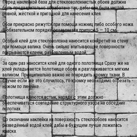
Перед наклейкой база для стекловолокнистых обоев должна
быть предварительно обработана так, дабы она была чистой,
ровной, жёсткой и пригодной для нанесения клея.
Обои прекрасно режутся при помощи ножниц либо особого ножа.
В обязательном порядке оставляется припуск 5 — 10 см.
Особый клей для стекловолокна наносится конкретно на стену
при помощи валика. Очень сильно впитывающие поверхности
покрываются клеем, разбавленным водой.
За один раз наносится клей для одного полотнища Сразу же на
клей укладывается полотнище обоев и разглаживается мягким
валиком. Принципиально важно не повредить кромку ткани. В
случае если же это случилось, го кромку необходимо отрезать
ножом по линейке.
Полотнища клеются встык, наряду с этим должно
обеспечиваться совпадение структурного узора на соседних
полотнах.
По окончании наклейки на поверхность стеклообоев наносится
разведённый водой клей, дабы в будущем лучше ложилась
краска.