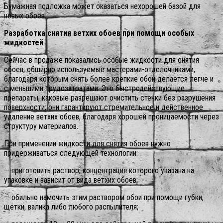
Бумажная подложка может оказаться нехорошей базой для
новых обоев
Разработка снятия ветхих обоев при помощи особых
жидкостей
Сейчас в продаже показались особые жидкости для снятия
обоев, обширно используемые мастерами-отделочниками,
благодаря которым снять более крепкие обои делается легче и
с меньшими трудозатратами. Это быстродействующие
препараты, каковые разрешают очистить стенки без разрушения
поверхности; они гарантируют стремительное и действенное
удаление ветхих обоев, благодаря хорошей проницаемости через
структуру материалов.
При применении жидкости для снятия обоев нужно
придерживаться следующей технологии:
— приготовить раствор, концентрация которого указана на
упаковке и зависит от вида ветхих обоев;
— обильно намочить этим раствором обои при помощи губки,
щётки, валика либо любого распылителя;