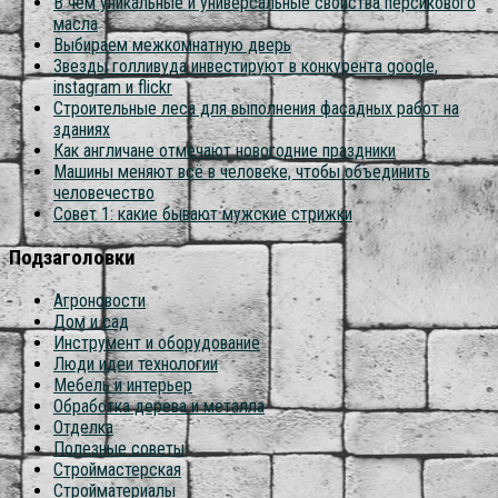
В чём уникальные и универсальные свойства персикового
масла
Выбираем межкомнатную дверь
Звезды голливуда инвестируют в конкурента google,
instagram и flickr
Строительные леса для выполнения фасадных работ на
зданиях
Как англичане отмечают новогодние праздники
Машины меняют всё в человеке, чтобы объединить
человечество
Совет 1: какие бывают мужские стрижки
Подзаголовки
Агроновости
Дом и сад
Инструмент и оборудование
Люди идеи технологии
Мебель и интерьер
Обработка дерева и металла
Отделка
Полезные советы
Строймастерская
Стройматериалы