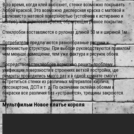
В то время, когда клей высохнет, стенке возможно покрывать
любой краской, Это возможно дисперсная краска с матовой и
шелковисто-матовой поверхностью (устойчива к истиранию и
мытью), или акриловая краска, образующая ровное покрытие.
Стеклообои поставляются о рулонах длиной 50 м и шириной 1м.
Потребителю предлагаются разнообразные рисунки и
волокнистые структуры. При выборе руководствуются правилом:
чем меньше помещение, тем уже фактура и рисунок обоев.
Посредством стеклообоев возможно решить проблему
унификации поверхности в строениях ветхой постройки, іде
ремонты проводились много раз и в одной комнате смогут
встретиться стенки из различных материалов: кирпича,
гипсокартона, ДСП и т. д. По окончании оклейки обоями и
покраски все различия баз «устранятся», трещины закроются.
Мультфильм Новое платье короля