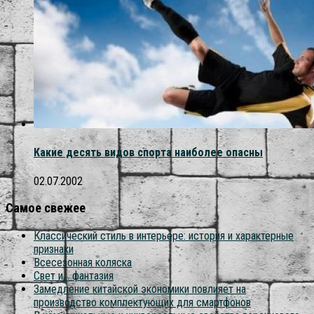
Какие десять видов спорта наиболее опасны
02.07.2002
Самое свежее
Классический стиль в интерьере: история и характерные
признаки
Всесезонная коляска
Свет и… фантазия
Замедление китайской экономики повлияет на
производство комплектующих для смартфонов