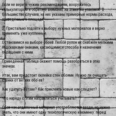
Если не верите чужим рекомендациям, вооружитесь
калькулятором и обратите внимание на этикетки упаковок. В
большинстве случаев, на них указаны примерные нормы расхода,
приведённые к площади.
2. Пристально подойти к выбору нужных материалов и верно
применять уже купленные.
Остановимся на выборе обоев Любой рулон их снабжён мелкими
подсказками-знаками, касающимися способа и назначения
обращения с ними.
Приведённая таблица окажет помощь разобраться в этих
значках.
Итак, вам предстоит оклейка стен обоями. Нужно ли очищать
стенки от ветхих обо ев?
Как удалить ветхие? Как приклеить новые как следует?
Что наряду с этим направляться учитывать?
Обои как отделочный материал употребляются везде, но нужно
знать, что они имеют одну технологическую изюминку: перед