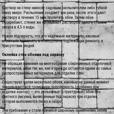
Раствор на стену наносят садовым распылителем либо губкой
снизу вверх. Распыление создают три раза, после этого дают
раствору в течение 15 мин пропитать обои. Затем обои
соскребают, стенке же промывают раствором одного стакана
уксуса в 4,5 л воды.
Нужно подчернуть, что это надёжные материалы, каковые
возможно применять в помещениях, подлежащих ремонту, в
присутствии людей.
Оклейка стен обоями под окраску
Не обращая внимания на многообразие современных отделочных
материалов, обои так же, как и прежде остаются одним из самых
распространённых материалов для отделки стен.
Существует целая несколько обоев, каковые на данный момент
завоевывают всё громадную популярность (особенно при
отделке контор) — это рельефные (структурные) обои без
цветного рисунка, вычисленные под окраску при отделке,
которая выполняется легко и скоро.
Эти требования и стали причиной широкому применению обоев