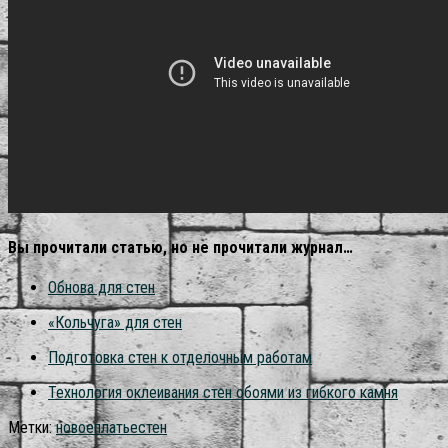
Вы прочитали статью, но не прочитали журнал…
Обнова для стен
«Кольчуга» для стен
Подготовка стен к отделочным работам
Технология оклеивания стен обоями из гибкого камня
Метки:
новое
платье
стен