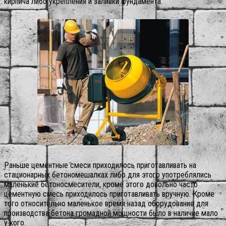
кирпича либо укрепления и заливки фундамента.
Раньше цементные смеси приходилось приготавливать на
стационарных бетономешалках либо для этого употреблялись
маленькие бетоносмесители, кроме этого довольно часто
цементную смесь приходилось приготавливать вручную.
Кроме
того относительно маленькое время назад оборудование для
производства бетона громадной мощности было в наличие мало
у кого.