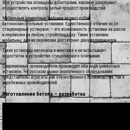
Все устройства оснащены дозаторами, каковые разрешают
осуществлять контроль целый процесс производства.
Мобильные цементные фабрики являют собой
бетоносмесительные установки. Единственное отличие их от
стационарных установок – это возможность установки на шасси
и перевозка на любую стройплощадку. Такие установки
мобильны, для их перевозки достаточно двух полуприцепов.
Такая установка несложна в монтаже и не испытывает
недостаток в устройстве стационарного основания.
Современные производители производят оба вида цементных
установок. На русском рынке аналогичного оборудования
представлены агрегаты как отечественного производства, так и
зарубежных производителей.
Изготовление бетона — разработка