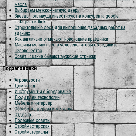
масла
Выбираем межкомнатную дверь
Звезды голливуда инвестируют в конкурента google,
instagram и flickr
Строительные леса для выполнения фасадных работ на
зданиях
Как англичане отмечают новогодние праздники
Машины меняют всё в человеке, чтобы объединить
человечество
Совет 1: какие бывают мужские стрижки
Подзаголовки
Агроновости
Дом и сад
Инструмент и оборудование
Люди идеи технологии
Мебель и интерьер
Обработка дерева и металла
Отделка
Полезные советы
Строймастерская
Стройматериалы