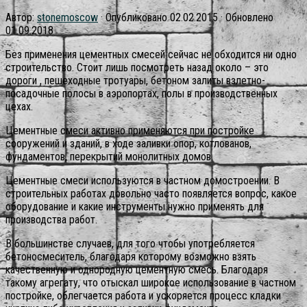
Автор:
stonemoscow
· Опубликовано
02.02.2015
· Обновлено
01.09.2018
Без применения цементных смесей сейчас не обходится ни одно
строительство. Стоит лишь посмотреть назад около – это
дороги , пешеходные тротуары, бетоном залиты взлетно-
посадочные полосы в аэропортах, полы в производственных
цехах.
Цементные смеси активно применяются при постройке
сооружений и зданий, в ходе заливки опор, котлованов,
фундаментов, перекрытий монолитных домов.
Цементные смеси используются в частном домостроении. В
строительных работах довольно часто появляется вопрос, какое
оборудование и какие инструменты нужно применять для
производства работ.
В большинстве случаев, для того чтобы употребляется
бетоносмеситель, благодаря которому возможно взять
качественную и однородную цементную смесь. Благодаря
такому агрегату, что отыскал широкое использование в частном
постройке, облегчается работа и ускоряется процесс кладки