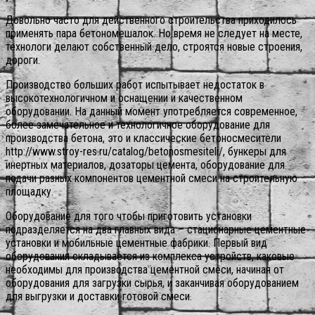
Довольно часто для действенного строительства приходилось
применять пара бетономешалок. Но время не следует на месте,
технологи делают собственный дело, строятся новые строения,
дороги.
Производство больших работ испытывает недостаток в
высокотехнологичном и оснащении и качественном
оборудовании. На данный момент употребляется современное,
более замечательное и технологичное оборудование для
производства бетона, это и классические бетоносмесители
http://www.stroy-res.ru/catalog/betonosmesiteli/, бункеры для
инертных материалов, дозаторы цемента, оборудование для
подачи разных компонентов цементной смеси на строительную
площадку.
Оборудование для того чтобы приготовить установки
подразделяется на два главных вида – стационарные цементные
установки и мобильные цементные фабрики. Первый вид
оборудования складывается из комплекса устройств, каковые
необходимы для производства цементной смеси, начиная от
оборудования для загрузки сырья, и заканчивая оборудованием
для выгрузки и доставки готовой смеси.