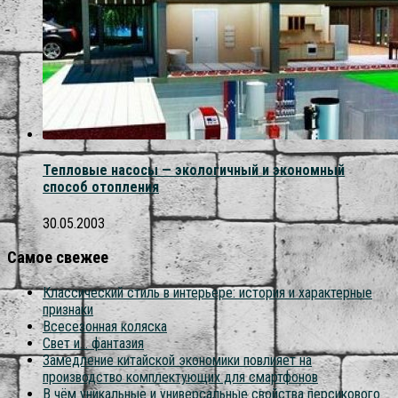
Тепловые насосы — экологичный и экономный
способ отопления
30.05.2003
Самое свежее
Классический стиль в интерьере: история и характерные
признаки
Всесезонная коляска
Свет и… фантазия
Замедление китайской экономики повлияет на
производство комплектующих для смартфонов
В чём уникальные и универсальные свойства персикового