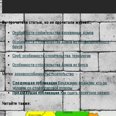
Вы прочитали статью, но не прочитали журнал…
Особенности строительства деревянных домов
Особенности строительства домов из профилированного
бруса
Сруб: особенности строительства, технологии
Особенности строительства домов из бруса
Метки:
дерево
особенность
строительство
Следующая публикация
Бенджамин франклин: кто он,
человек со стодолларовой купюры
Предыдущая публикация
Как сшить лоскутное одеяло
Читайте также: