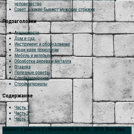
человечество
Совет 1: какие бывают мужские стрижки
Подзаголовки
Агроновости
Дом и сад
Инструмент и оборудование
Люди идеи технологии
Мебель и интерьер
Обработка дерева и металла
Отделка
Полезные советы
Строймастерская
Стройматериалы
Содержание
Часть 1
Часть 2
Часть 3
Немного о ремонте и строительстве © 2002 - 2018. Все права