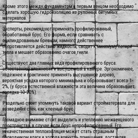
Кроме этого между фундаментом и первым венцом необходимо
сделать хорошую гидроизоляцию из рулонных битумных
материалов.
Эксперты, рекомендуют применять профилированный,
обработанный брус. Его форма, если сравнивать с
оцилиндрованным бревном, намного действеннее
сопротивляется действию жидкости, сводит к минимуму потери
тепла и мешает образованию очагов гнили.
Существуют два главных вида профилированного бруса:
естественной влажности и высушенный в камере. Эргономичнее,
надёжнее и практичнее применять высушенное дерево,
вероятная усадка которого минимальна и образовывает всего 1-
2%, (у бруса естественной влажности эта величина образовывает
порядка 10-20%).
Раздельно стоит упомянуть таковой вариант стройматериала для
возведения стен, как клееный брус.
Громадное внимание стоит выделить и утеплению межвенцевого
пространства, в случае если брус непрофилированный. Его
некачественная теплоизоляция может стать страшным
проводником влаги и холода вовнутрь помещения, доставляя