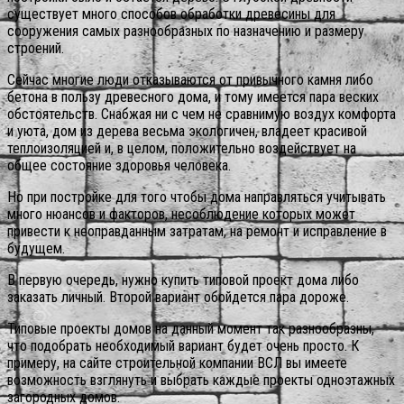
существует много способов обработки древесины для
сооружения самых разнообразных по назначению и размеру
строений.
Сейчас многие люди отказываются от привычного камня либо
бетона в пользу древесного дома, и тому имеется пара веских
обстоятельств. Снабжая ни с чем не сравнимую воздух комфорта
и уюта, дом из дерева весьма экологичен, владеет красивой
теплоизоляцией и, в целом, положительно воздействует на
общее состояние здоровья человека.
Но при постройке для того чтобы дома направляться учитывать
много нюансов и факторов, несоблюдение которых может
привести к неоправданным затратам, на ремонт и исправление в
будущем.
В первую очередь, нужно купить типовой проект дома либо
заказать личный. Второй вариант обойдется пара дороже.
Типовые проекты домов на данный момент так разнообразны,
что подобрать необходимый вариант будет очень просто.
К
примеру, на сайте строительной компании ВСЛ вы имеете
возможность взглянуть и выбрать каждые проекты одноэтажных
загородных домов.