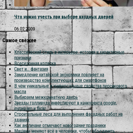
Что нужно учесть при выборе входных дверей
06.02.2009
Самое свежее
Классический стиль в интерьере: история и характерные
признаки
Всесезонная коляска
Свет и… фантазия
Замедление китайской экономики повлияет на
производство комплектующих для смартфонов
В чём уникальные и универсальные свойства персикового
масла
Выбираем межкомнатную дверь
Звезды голливуда инвестируют в конкурента google,
instagram и flickr
Строительные леса для выполнения фасадных работ на
зданиях
Как англичане отмечают новогодние праздники
Машины меняют всё в человеке, чтобы объединить