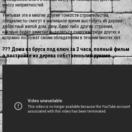
массу неприятностей.
Учитывая эти и многие другие тонкости строительства,
специалисты смогут в маленькое время выстроить из дерева
добротный жилой дом, дачу, баню либо другие строения,
каковые будет заметно выделяться снаружи среди других и
исправно послужат своим обладателям в течении многих лет.
??? Дома из бруса под ключ за 2 часа, полный фильм
о постройке из дерева собственными руками