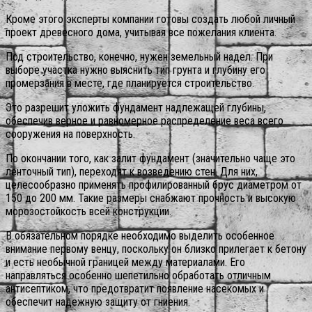
Кроме этого эксперты компании готовы создать любой личный
проект древесного дома, учитывая все пожелания клиента.
Под строительство, конечно, нужен земельный надел. При
выборе участка нужно выяснить тип грунта и глубину его
промерзания в месте, где планируется строительство.
Это разрешит уложить фундамент надлежащей глубины,
обеспечив верное и равномерное распределение веса всего
сооружения на поверхность.
По окончании того, как залит фундамент (значительно чаще это
ленточный тип), переходят к возведению стен. Для них,
целесообразно применять профилированный брус диаметром от
150 до 200 мм. Такие размеры снабжают прочность и высокую
морозостойкость всей конструкции.
В обязательном порядке необходимо выделить особенное
внимание первому венцу, поскольку он близко прилегает к бетону
и есть необычной границей между материалами. Его
направляться особенно шепетильно обработать отличным
антисептиком, что предотвратит появление насекомых и
обеспечит надежную защиту от гниения.