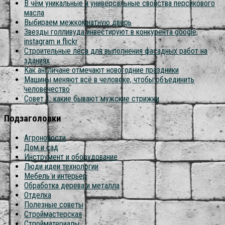
В чём уникальные и универсальные свойства персикового
масла
Выбираем межкомнатную дверь
Звезды голливуда инвестируют в конкурента google,
instagram и flickr
Строительные леса для выполнения фасадных работ на
зданиях
Как англичане отмечают новогодние праздники
Машины меняют всё в человеке, чтобы объединить
человечество
Совет 1: какие бывают мужские стрижки
Подзаголовки
Агроновости
Дом и сад
Инструмент и оборудование
Люди идеи технологии
Мебель и интерьер
Обработка дерева и металла
Отделка
Полезные советы
Строймастерская
Стройматериалы