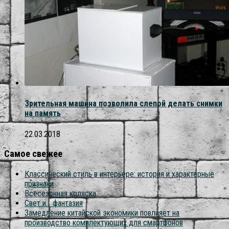
Зрительная машина позволила слепой делать снимки
на память
22.03.2018
Самое свежее
Классический стиль в интерьере: история и характерные
признаки
Всесезонная коляска
Свет и… фантазия
Замедление китайской экономики повлияет на
производство комплектующих для смартфонов