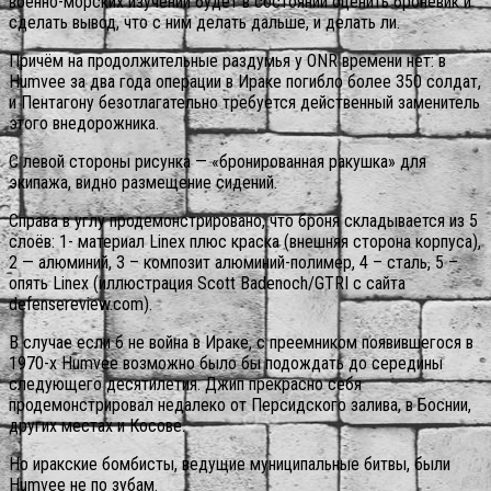
военно-морских изучений будет в состоянии оценить броневик и
сделать вывод, что с ним делать дальше, и делать ли.
Причём на продолжительные раздумья у ONR времени нет: в
Humvee за два года операции в Ираке погибло более 350 солдат,
и Пентагону безотлагательно требуется действенный заменитель
этого внедорожника.
С левой стороны рисунка — «бронированная ракушка» для
экипажа, видно размещение сидений.
Справа в углу продемонстрировано, что броня складывается из 5
слоёв: 1- материал Linex плюс краска (внешняя сторона корпуса),
2 — алюминий, 3 – композит алюминий-полимер, 4 – сталь, 5 –
опять Linex (иллюстрация Scott Badenoch/GTRI с сайта
defensereview.com).
В случае если б не война в Ираке, с преемником появившегося в
1970-х Humvee возможно было бы подождать до середины
следующего десятилетия. Джип прекрасно себя
продемонстрировал недалеко от Персидского залива, в Боснии,
других местах и Косове.
Но иракские бомбисты, ведущие муниципальные битвы, были
Humvee не по зубам.