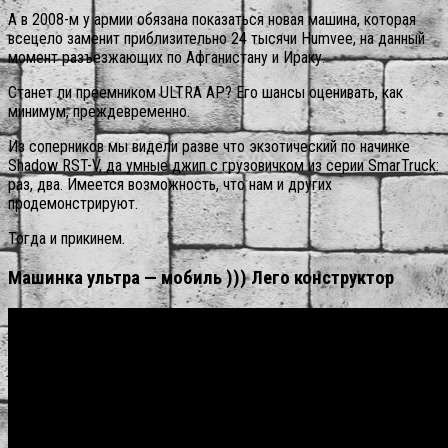
А в 2008-м у армии обязана показаться новая машина, которая
всецело заменит приблизительно 24 тысячи Humvee, на данный
момент разъезжающих по Афганистану и Ираку.
Станет ли преемником ULTRA AP? Его шансы оценивать, как
минимум, преждевременно.
Из соперников мы видели разве что экзотический по начинке
Shadow RST-V, да умные джип с грузовичком из серии SmarTruck:
раз, два. Имеется возможность, что нам и других
продемонстрируют.
Тогда и прикинем.
Машинка ультра — мобиль ))) Лего конструктор