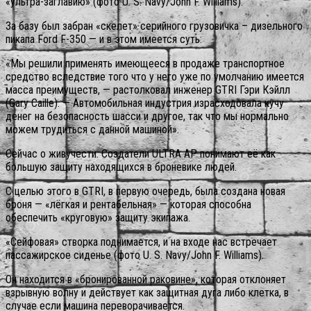
«ультра-заглавию» (фото U. S. Navy/John F. Williams).
За базу был забран «скелет» серийного грузовичка – дизельного
пикапа Ford F-350 — и в этом имеется суть:
«Мы решили применять имеющееся в продаже транспортное
средство вследствие того что у него уже по умолчанию имеется
масса преимуществ, — растолковал инженер GTRI Гэри Кэйлл
(Gary Caille). — Автомобильная индустрия израсходовала кучу
денег на безопасность шасси и другое, так что мы нормально
можем трудиться с данной машиной».
Сейчас о живучести. Создатели ULTRA AP понимают её как
большую защиту находящихся в броневике людей.
С целью этого в GTRI, в первую очередь, была создана новая
броня — «лёгкая и рентабельная» — которая способна
обеспечить «круговую» защиту экипажа.
«Сейфовая» створка поднимается, и на входе нас встречает
пассажирское сиденье (фото U. S. Navy/John F. Williams).
Он находится в «бронированной раковине», которая отклоняет
взрывную волну и действует как защитная дуга либо клетка, в
случае если машина переворачивается.