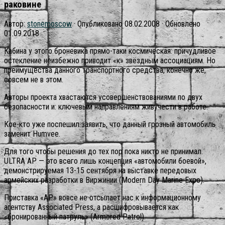
раковине
Автор:
stonemoscow
· Опубликовано
08.02.2008
· Обновлено
01.09.2018
Кабина у этого броневика прямо-таки космическая: причудливое
остекление неизбежно приводит «к» звёздным ассоциациям. Но
преимущества данного транспортного средства, конечно же,
совсем не в этом.
Авторы проекта хвастаются усовершенствованиями по двух
безопасности и: ключевым направлениям живучести в работе.
Кое-кто уже поспешил заявить, что данный грозный автомобиль
заменит Humvee.
Для того чтобы решения до тех пор пока никто не принимал.
ULTRA AP — это всего лишь концепция «автомобили боевой»,
демонстрируемая 13-15 сентября на выставке передовых
армейских разработки в Виржинии (Modern Day Marine Expo).
Приставка «AP» вовсе не отсылает нас к информационному
агентству Associated Press, а расшифровывается как
«бронированный патруль» (Armored Patrol).