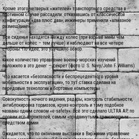
Кроме этого четверых «жителей» транспортного средства в
противном случае рассадили: отказавшись от классической
конфигурации «два плюс два», инженеры применили «алмазное
размещение».
Все сиденья находятся между колёс (при взрыве мины чем
дальше от колёс – тем лучше) и наблюдают на все четыре
стороны. По идее, это улучшило обзор.
какое количество управление военно-морских изучений
положило в это денег — секрет (фото U. S. Navy/John F. Williams).
Что касается «безопасности и беспрецедентного уровня
мобильности в эксплуатации», то тут ставка сделана на
передовые технологии и бортовые компьютеры.
Совокупность ночного видения, радары, контроль стабильности,
антиблокировка тормозов, круиз-контроль и тому подобное
названы одним словом «e-safety». Всё это сделало ULTRA AP, по
словам его строителей, самым «продвинутым» транспортным
средством армии.
Ожидается, что по окончании выставки в Виржинии управление