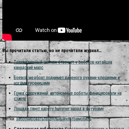
Вы прочитали статью, но не прочитали журнал…
Телевизионный экипаж отвоюет у роботов-китайцев
канадский марс
Боевой медбрат поднимет раненого руками-клешнями и
ногами-гусеницами
Гонка сооружений: автономные роботы финишировали на
старте
Лошади тянут карету hummer назад в футураму
Метки:
забронировать
патрульный
ультрамобиль
Следующая публикация
Конструкции плоских и скатных