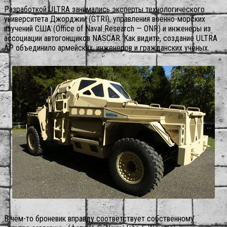
Разработкой ULTRA занимались эксперты технологического
университета Джорджии (GTRI), управления военно-морских
изучений США (Office of Naval Research — ONR) и инженеры из
ассоциации автогонщиков NASCAR. Как видите, создание ULTRA
AP объединило армейских, инженеров и гражданских учёных.
В чём-то броневик вправду соответствует собственному