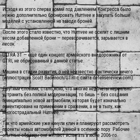
Исходя из этого сперва армии под давлением Конгресса было
нужно дополнительно бронировать Humvee и закупать больше
моделей с установленной на заводе бронёй.
После этого стало известно, что Humvee не осилит с лишним
весом добавленной брони — переворачивается, зарывается в
песок.
ULTRA 3T — ещё один концепт армейского внедорожника от
GTRI, не обрисованный в данной статье.
Машина в стадии развития, о ней неизвестно фактически ничего
(иллюстрация Scott Badenoch/GTRI с сайта defensereview.com).
Другими словами, стало ясно, что многие недочёты нереально
устранить без полной модернизации, то бишь — без создания
принципиально новой автомобили, которая будет изначально
ориентирована на применении в сражении, а не в тылу, как
многострадальный Humvee.
Так что армейские уже кинули клич и планируют рассмотреть
проекты новых автомобилей данной в осеннюю пору. Рабочие
опытные образцы они желают испытать в июне 2006-го.