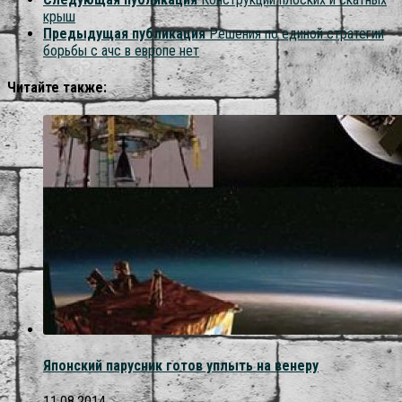
крыш
Предыдущая публикация
Решения по единой стратегии
борьбы с ачс в европе нет
Читайте также:
Японский парусник готов уплыть на венеру
11.08.2014