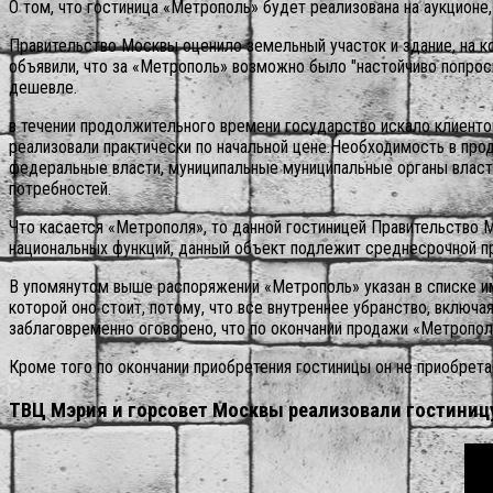
О том, что гостиница «Метрополь» будет реализована на аукционе,
Правительство Москвы оценило земельный участок и здание, на ко
объявили, что за «Метрополь» возможно было "настойчиво попроси
дешевле.
в течении продолжительного времени государство искало клиентов
реализовали практически по начальной цене.Необходимость в про
федеральные власти, муниципальные муниципальные органы власт
потребностей.
Что касается «Метрополя», то данной гостиницей Правительство М
национальных функций, данный объект подлежит среднесрочной пр
В упомянутом выше распоряжении «Метрополь» указан в списке им
которой оно стоит, потому, что все внутреннее убранство, включ
заблаговременно оговорено, что по окончании продажи «Метрополь
Кроме того по окончании приобретения гостиницы он не приобрета
ТВЦ Мэрия и горсовет Москвы реализовали гостиниц