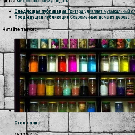
Метки:
метрополь
почему
продать
Следующая публикация
Тритара удивляет музыкальный с
Предыдущая публикация
Современные дома из дерева
Читайте также:
Стол-полка
15.12.2017