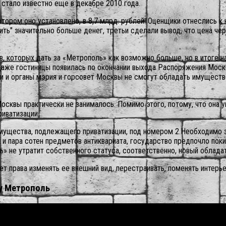
 стало известно еще в декабре 2010 года.
тором оно установлено, в 8,7 млрд. рублей. Оценщики отнеслись к 
ть" значительно больше денег, третьи сделали вывод, что цена че
, которых дать за «Метрополь» как возможно больше, но в итоге н
даже гостиницы появилась по окончании выхода Распоряжения Моск
и и органы мэрия и горсовет Москвы не смогут обладать имуществ
осквы практически не занималось. Помимо этого, потому, что она у
иватизации.
ущества, подлежащего приватизации, под номером 2.Необходимо за
ая и пара сотен предметов антиквариата, государство предпочло пок
» не утратит собственного статуса, соответственно, новый обладат
ет права изменять ее внешний вид, перестраивать, поменять интерь
у Метрополь