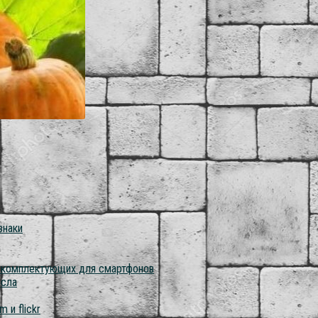
знаки
о комплектующих для смартфонов
асла
 и flickr