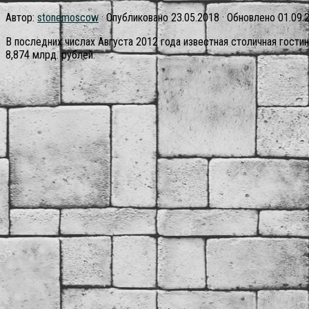
Автор:
stonemoscow
· Опубликовано
23.05.2018
· Обновлено
01.09.
В последних числах Августа 2012 года известная столичная гости
8,874 млрд. рублей.