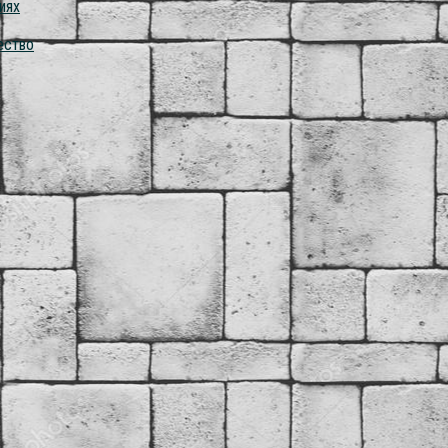
иях
ество