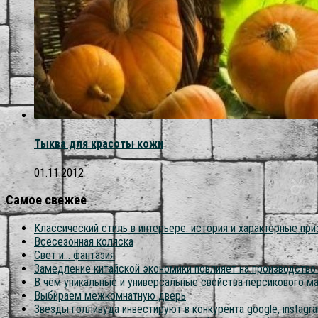
Тыква для красоты кожи
01.11.2012
Самое свежее
Классический стиль в интерьере: история и характерные при
Всесезонная коляска
Свет и… фантазия
Замедление китайской экономики повлияет на производств
В чём уникальные и универсальные свойства персикового м
Выбираем межкомнатную дверь
Звезды голливуда инвестируют в конкурента google, instagram