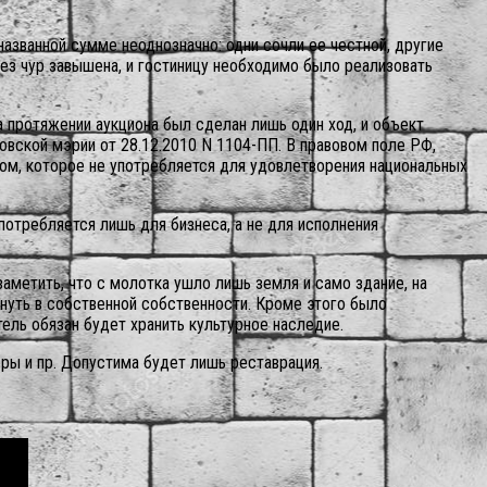
названной сумме неоднозначно: одни сочли ее честной, другие
рез чур завышена, и гостиницу необходимо было реализовать
а протяжении аукциона был сделан лишь один ход, и объект
овской мэрии от 28.12.2010 N 1104-ПП.
В правовом поле РФ,
ом, которое не употребляется для удовлетворения национальных
потребляется лишь для бизнеса, а не для исполнения
метить, что с молотка ушло лишь земля и само здание, на
инуть в собственной собственности. Кроме этого было
ель обязан будет хранить культурное наследие.
еры и пр. Допустима будет лишь реставрация.