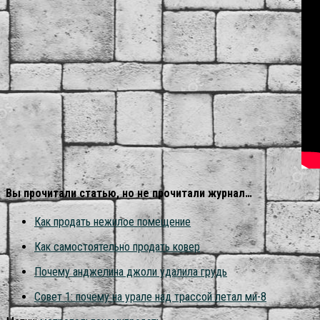
Вы прочитали статью, но не прочитали журнал…
Как продать нежилое помещение
Как самостоятельно продать ковер
Почему анджелина джоли удалила грудь
Совет 1: почему на урале над трассой летал ми-8