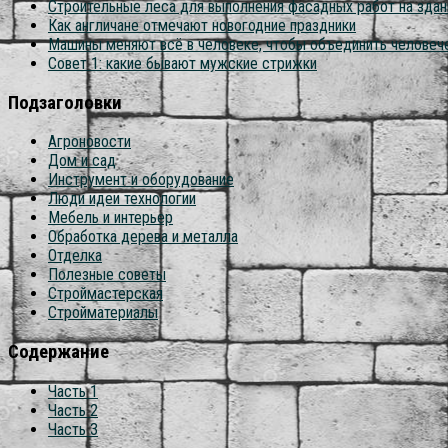
Строительные леса для выполнения фасадных работ на здан
Как англичане отмечают новогодние праздники
Машины меняют всё в человеке, чтобы объединить человеч
Совет 1: какие бывают мужские стрижки
Подзаголовки
Агроновости
Дом и сад
Инструмент и оборудование
Люди идеи технологии
Мебель и интерьер
Обработка дерева и металла
Отделка
Полезные советы
Строймастерская
Стройматериалы
Содержание
Часть 1
Часть 2
Часть 3