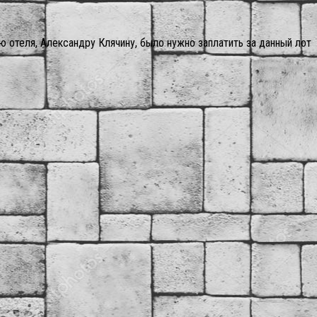
ю отеля, Александру Клячину, было нужно заплатить за данный лот