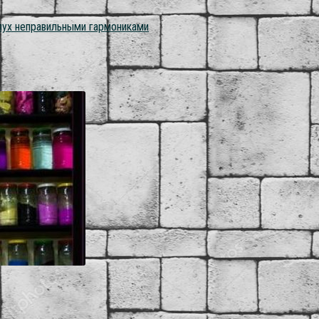
лух неправильными гармониками