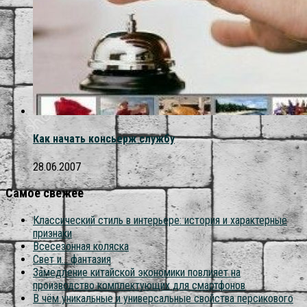
Как начать консьерж службу
28.06.2007
Самое свежее
Классический стиль в интерьере: история и характерные
признаки
Всесезонная коляска
Свет и… фантазия
Замедление китайской экономики повлияет на
производство комплектующих для смартфонов
В чём уникальные и универсальные свойства персикового