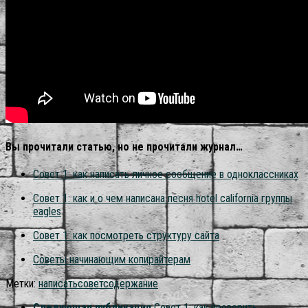
Вы прочитали статью, но не прочитали журнал…
Совет 1: как написать личное сообщение в одноклассниках
Совет 1: как и о чем написана песня hotel california группы
eagles
Совет 1: как посмотреть структуру сайта
Советы начинающим копирайтерам
Метки:
написать
совет
содержание
Следующая публикация
Совет 1: как проверить