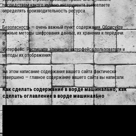
посредством какого именно инструмента вы желаете
определять производительность ресурса.
7
Безопасность — очень важный пункт содержания. Обрисуйте
нужные методы шифрования данных, их хранения и передачи.
8
Интерфейс. Распишите элементы интерфейса пользователя и
методы их отображения.
9
На этом написание содержания вашего сайта фактически
завершено — главное содержание вашего сайта вы написали.
Как сделать содержание в ворде машинально, как
сделать оглавление в ворде машинально