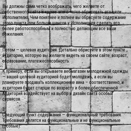
Вы должны сами четко воображать, чего желаете от
собственного сайта и кроме этого четко обрисовать его цели
Исполнителю. Чем понятнее и полнее вы обрисуете содержание
этого пункта, тем больше шансов у Исполнителя сделать его
более работоспособным и полностью делающим все ваши
пожелания.
2
Потом — целевая аудитория.
Детально обрисуйте в этом пункте
аудиторию, которую вы желаете видеть на своем сайте: возраст,
образование, платежеспособность.
К примеру, если вы открываете вебмагазин молодежной одежды
— вашей целевой аудиторией будет молодежь, а если вы
планируете продавать коллекционные вина – соответственно, и
аудитория будет старше по возрасту и более обеспеченной.
Аудитория воздействует на выбор и дизайн сайта особых
сервисов.
3
Следующий пункт содержания — функциональные требования.
Требования делятся на функциональные и не функциональные
(особые).