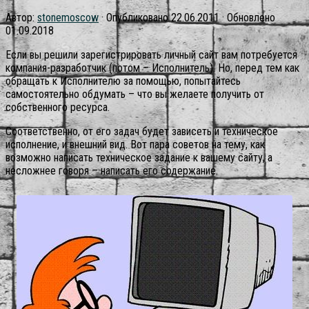
Автор:
stonemoscow
· Опубликовано
22.06.2011
· Обновлено
01.09.2018
Если вы решили зарегистрировать личный сайт вам потребуется
компания-разработчик (потом – Исполнитель). Но, перед тем как
обращать к Исполнителю за помощью, попытайтесь
самостоятельно обдумать – что вы желаете получить от
собственного ресурса.
Соответственно, от его задач будет зависеть и техническое
исполнение, и внешний вид. Вот пара советов на тему, как
возможно написать техническое задание к вашему сайту, а
несложнее говоря – написать его содержание.