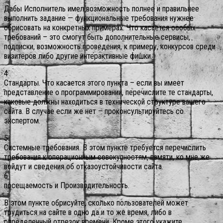
Дабы Исполнитель имел возможность полнее и правильнее
выполнить задание — функциональные требования нужнее
обрисовать на конкретных примерах. Что касается особых
требований – это смогут быть дополнительные сервисы,
подписки, возможность проведения, к примеру, конкурсов среди
визитёров либо другие интерактивные фишки.
4
Стандарты. Что касается этого пункта – если вы имеет
представление о программировании, перечислите те стандарты,
каковые должны находиться в технической структуре вашего
сайта. В случае если же нет – проконсультируйтесь со
экспертом.
5
Системные требования. В этом пункте требуется перечислить
требования к операционным совокупностям, памяти, ко мне же
войдут и сведения об отказоустойчивости сайта.
6
посещаемость и Производительность.
В этом пункте обрисуйте, сколько пользователей может
трудиться на сайте в одно да и то же время, либо в
определенный отрезок времени. Кроме этого укажите