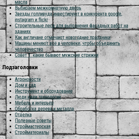
масла
Выбираем межкомнатную дверь
Звезды голливуда инвестируют в конкурента google,
instagram и flickr
Строительные леса для выполнения фасадных работ на
зданиях
Как англичане отмечают новогодние праздники
Машины меняют всё в человеке, чтобы объединить
человечество
Совет 1: какие бывают мужские стрижки
Подзаголовки
Агроновости
Дом и сад
Инструмент и оборудование
Люди идеи технологии
Мебель и интерьер
Обработка дерева и металла
Отделка
Полезные советы
Строймастерская
Стройматериалы