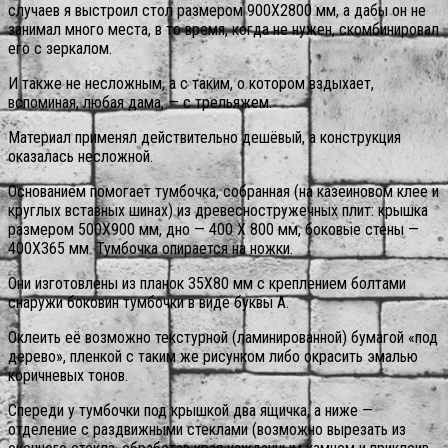
случаев я выстроил стол размером 900X2800 мм, а дабы он не
занимал много места, в то время, когда не нужен, скомбинировал
его с зеркалом.
И также не несложным, а с таким, о котором вздыхает,
вспоминая, любая дама, — с трельяжем.
Материал применял действительно дешёвый, а конструкция
оказалась несложной.
Основанием помогает тумбочка, собранная (на казеиновом клее и
круглых вставных шинах) из древесностружечных плит: крышка
размером 500X900 мм, дно — 400 X 800 мм, боковые стены —
400X365 мм. Тумбочка опирается на ножки.
Они изготовлены из планок 35X80 мм с креплением болтами
снаружи боковин тумбочки в виде буквы А.
Оклеить её возможно текстурной (ламинированной) бумагой «под
дерево», пленкой с таким же рисунком либо окрасить эмалью
коричневых тонов.
Спереди у тумбочки под крышкой два ящичка, а ниже —
отделение с раздвижными стеклами (возможно вырезать из