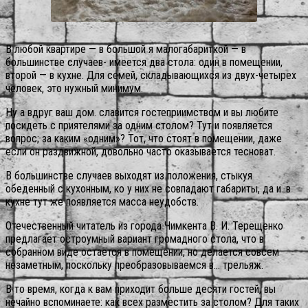
В любой квартире — в большой я малогабариткой — в
большинстве случаев- имеется два стола: один в помещении,
второй — в кухне. Для семей, складывающихся из двух-четырех
человек, это нужный минимум.
Ну а вдруг ваш дом. славится гостеприимством и вы любите
посидеть с приятелями за одним столом? Тут и появляется
вопрос; за каким «одним»? Тот, что стоят в помещении, даже
если он раздвижной, довольно часто оказывается тесноват.
В большинстве случаев выходят из положения, стыкуя
обеденный с кухонным, ко у них не совпадают габариты, да и .в
кухне тут же появляется масса неудобств.
Отечественный читатель из города Чимкента В. И. Терещенко
предлагает остроумный вариант громадного стола, что в
собранном виде остается в помещении, но делается совсем
незаметным, поскольку преобразовываемся в… трельяж.
В то время, когда к вам приходит больше десяти гостей, вы
нечайно вспоминаете: как всех разместить за столом? Для таких