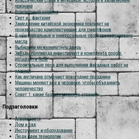
Классический стиль в интерьере: история и характерные
признаки
Всесезонная коляска
Свет и… фантазия
Замедление китайской экономики повлияет на
производство комплектующих для смартфонов
В чём уникальные и универсальные свойства персикового
масла
Выбираем межкомнатную дверь
Звезды голливуда инвестируют в конкурента google,
instagram и flickr
Строительные леса для выполнения фасадных работ на
зданиях
Как англичане отмечают новогодние праздники
Машины меняют всё в человеке, чтобы объединить
человечество
Совет 1: какие бывают мужские стрижки
Подзаголовки
Агроновости
Дом и сад
Инструмент и оборудование
Люди идеи технологии