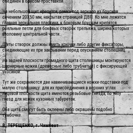
соединен в брусом-проставкой.
На небольшой щит крепится, рамка под зеркало из брусков
сечением 20X50 мм, накрытая страницей ДВП. Ко мне ложится
главная зеркальная пластина; к боковым брускам крепятся
рояльные петли для боковых створок трельяжа, ширина которых
вполовину центральной части.
Щиты створок должны иметь крючки либо другие фиксаторы,
соединяющие их при закрывании перед опусканием столешниц.
На задней плоскости громадного щита столешницы монтируются
шарнирные ножки (древесные либо трубчатые) с фиксирующей
укосиной.
Тут же сохраняются две навинчивающиеся ножки-подставки под
малую столешницу: для их присоединения в верхних углах
лицевой плоскости щита имеются резьбовые гнезда, по типу
гнезд для ножек кухонных табуреток.
Оба щита смогут быть оклеены либо окрашены подобно
тумбочке.
В. ТЕРЕЩЕНКО, г. Чимкент