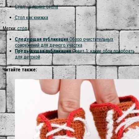
Стол… в ящике стола
Стол как книжка
Метки:
стол
Следующая публикация
Обзор очистительных
сооружений для дачного участка
Предыдущая публикация
Совет 1: какие обои подобрать
для детской
Читайте также: