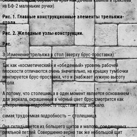
оконного стекла, обработав края наждачным камнем и приклеив
на БФ-2 маленькие ручки).
Рис. 1. Главные конструкционные элементы трельяжа-
стола.
Рис. 2. Железные узлы конструкции.
Рис.
3. Изменение трельяжа в стол (вверху брус-проставка).
Так как «косметический» и «обеденный» уровень рабочей
плоскости отличаются очень значительно, на крышку тумбочки
монтируется брус-проставка, что и снабжает нужную высоту
стола.
А потому, что столешница в один момент является основанием
для зеркала, окрашенный в черный цвет брус смотрится как
декоративная подробность-подставка под зеркало.
самая трудоёмкая подробность — столешница.
Она складывается из большего щитов и малого, соединенных
рояльной петлей. Совершенно верно так же небольшой щит