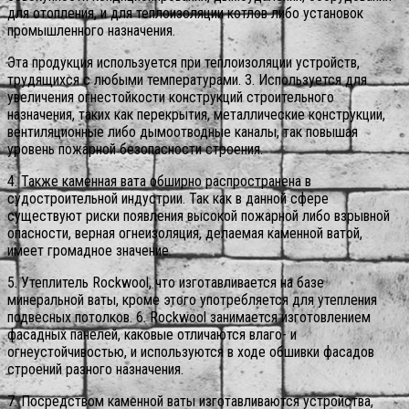
для отопления, и для теплоизоляции котлов либо установок
промышленного назначения.
Эта продукция используется при теплоизоляции устройств,
трудящихся с любыми температурами. 3. Используется для
увеличения огнестойкости конструкций строительного
назначения, таких как перекрытия, металлические конструкции,
вентиляционные либо дымоотводные каналы, так повышая
уровень пожарной безопасности строения.
4. Также каменная вата обширно распространена в
судостроительной индустрии. Так как в данной сфере
существуют риски появления высокой пожарной либо взрывной
опасности, верная огнеизоляция, делаемая каменной ватой,
имеет громадное значение.
5. Утеплитель Rockwool, что изготавливается на базе
минеральной ваты, кроме этого употребляется для утепления
подвесных потолков. 6. Rockwool занимается изготовлением
фасадных панелей, каковые отличаются влаго- и
огнеустойчивостью, и используются в ходе обшивки фасадов
строений разного назначения.
7. Посредством каменной ваты изготавливаются устройства,