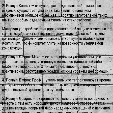
2. Роквул Конлит — выпускается в виде плит либо фасонных
изделий, существует два вида таких плит: с наличием
алюминиевой облицовки; без нее. Вероятно изготовление таких
плит со особым отделочным слоем из стекловолокна.
Материал употребляется в противопожарной защите железных
конструкций, таких как колонны, дымоходы, балки либо трубы
вентиляции. Дополнительно направляться купить особый клей
Контил Глу, что фиксирует плиты на поверхности утепляемой
конструкции.
3. Роквул Дачрок Макс — есть негорючим утеплителем, что
разрешает произвести тепловую изоляцию балластной либо
безбалластной кровли. Отличается большой прочностью,
практическим отсутствием усадки, низким уровнем деформации.
4. Роквул Дачрок Проф — утеплитель, что теплоизолирует кровли
и покрытия особого назначения. есть негорючим изделием,
имеет большой уровень влагоустойчивости.
5. Роквул Домрок — разрешает не только утеплить поверхность,
вместе с тем есть хорошим звукоизолятором. Употребляется
для вентиляции покрытий либо чердачных помещений с наличием
вентиляции, кроме этого устанавливается на балочных