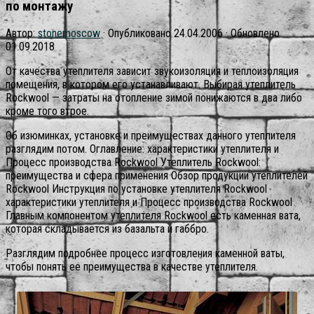
по монтажу
Автор:
stonemoscow
· Опубликовано
24.04.2006
· Обновлено
01.09.2018
От качества утеплителя зависит звукоизоляция и теплоизоляция
помещения, в котором его устанавливают. Выбирая утеплитель
Rockwool — затраты на отопление зимой понижаются в два либо
кроме того втрое.
Об изюминках, установке и преимуществах данного утеплителя
разглядим потом. Оглавление: характеристики утеплителя и
Процесс производства Rockwool Утеплитель Rockwool:
преимущества и сфера применения Обзор продукции утеплителей
Rockwool Инструкция по установке утеплителя Rockwool
характеристики утеплителя и Процесс производства Rockwool
Главным компонентом утеплителя Rockwool есть каменная вата,
которая складывается из базальта и габбро.
Разглядим подробнее процесс изготовления каменной ваты,
чтобы понять ее преимущества в качестве утеплителя.