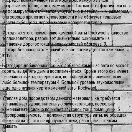
посредством каменной ваты Rockwool, намного лучше
сохраняется тепло, а летом — мороз. Так как вата фактически не
деформируется, отличается упругостью и стабильным размером,
она хорошо прилегает к поверхности и не образует тепловые
мосты либо щели, через каковые испаряется тепло.
Исходя из этого применение каменной ваты Rockwool в качестве
теплоизолятора, разрешает значительно сэкономить на
установке дорогостоящих совокупностей обогрева. 3.
Пожаробезопасность — значительное преимущество каменной
ваты.
Благодаря добавлению особых добавок, каменная вата не может
гореть, выделять дым и воспламеняться. Кроме этого она имеет
огнезащитные характеристики, не подвергается влиянию огня
либо большой температуры 4. Большой уровень звукоизоляции —
еще одна нужная черта каменной ваты Rockwool.
Утепляя дом, посредством данного материала, не требуется
устанавливать дополнительную звукоизоляцию, поскольку
каменная вата сильно понижает звуковой тон в помещении. 5.
Паропроницаемость — волокнистая структура ваты, не обращая
внимания на то, что не пропускает шум, разрешает стенкам
дышать.