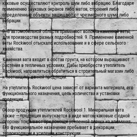
каковые осуществляют контроль шум либо вибрацию. Благодаря
применению звуковых экранов либо матов, строения либо
определенные объекты защищают от чрезмерного шума либо
вибрации.
8. В автомобильной области применяют волокна каменной ваты,
для производства разных подробностей. 9. Применение каменной
ваты Rockwool отыскало использование и в сфере сельского
хозяйства.
Каменная вата входит в состав грунта, на котором выращивают
растения в тепличных условиях. Дабы приобрести утеплитель
Rockwool, направляться обратиться в строительный магазин либо
к поставщику данной продукции.
На утеплитель Rockwool цена зависит от варианта материала, его
функционального назначения, цель количества и установки
продукции.
Обзор продукции утеплителей Rockwool 1. Минеральная вата
также — продукция выпускается в виде матов, каковые с одной
стороны покрывают при помощи усиленной пленки из алюминия.
Его функциональное назначение пребывает в декорации
теплоизоляции и усилении конструкции.