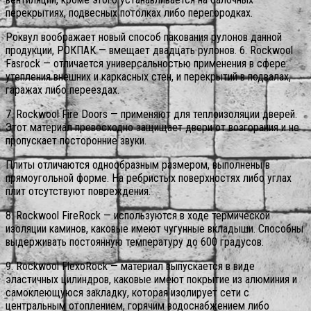
перекрытиях, подвесных потолках либо перегородках.
Роквул воображает новый способ пакования рулонов данной
продукции, РОКПАК — вмещает двадцать рулонов. 6. Rockwool
Fasrock — отличается универсальностью применения в сфере
утепления внешних и каркасных стен, и перекрытий в подвалах,
гаражах либо переездах.
7. Rockwool Fire Doors — применяют для теплоизоляции дверей.
Этот материал превосходно защищает двери от возгорания и не
пропускает посторонние звуки.
Плиты отличаются однообразным размером, выполнены в
прямоугольной форме. На ребристых поверхностях либо углах
плит отсутствуют повреждения.
8. Rockwool FireRock — используются в ходе термической
изоляции каминов, каковые имеют чугунные вкладыши. Способны
выдерживать постоянную температуру до 600 градусов.
9. Rockwool FlexoRock — материал выпускается в виде
эластичных цилиндров, каковые имеют покрытие из алюминия и
самоклеющуюся закладку, которая изолирует сети с
центральным отоплением, горячим водоснабжением либо