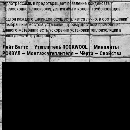
теплотрассами, и предотвращает появление конденсата.
Превосходно теплоизолирует изгибы и колени трубопроводов.
Подгон каждого цилиндра осуществляется лично, в соотношении
с выбранным местом установки. Преимуществом применения
данного материала есть ускорение установки теплоизоляции в
совокупности трубопровода.
Лайт Баттс — Утеплитель ROCKWOOL — Минплиты
РОКВУЛ — Монтаж утеплителя — Чёрта — Свойства