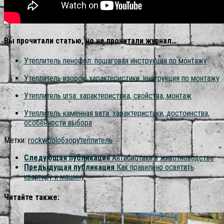
Вы прочитали статью, но не прочитали журнал…
Утеплитель пенофол: пошаговая инструкция по монтажу
Утеплитель изорок: характеристики, инструкция по монтажу
Утеплитель ursa: характеристика, свойства, монтаж
Утеплитель каменная вата: характеристики, достоинства,
особенности выбора
Метки:
rockwool
обзор
утеплитель
Следующая публикация
Антибиотики в животноводстве
Предыдущая публикация
Как правильно освятить
квартиру и машину
Читайте также: