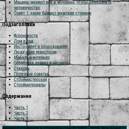
Машины меняют всё в человеке, чтобы объединить
человечество
Совет 1: какие бывают мужские стрижки
Подзаголовки
Агроновости
Дом и сад
Инструмент и оборудование
Люди идеи технологии
Мебель и интерьер
Обработка дерева и металла
Отделка
Полезные советы
Строймастерская
Стройматериалы
Содержание
Часть 1
Часть 2
Часть 3
Немного о ремонте и строительстве © 2002 - 2018. Все права