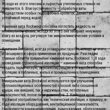
Исходя из этого плесень и сырость в утепляемых стенках не
появляется. 6. Влагоустойчивость — обработка ваты
посредством особых гидрофобных пропиток, делает ее
устойчивой перед водой.
Каменная вата Rockwool способна поглотить жидкость на
минимальном уровне, исходя из этого она забирает ненужную
влагу из воздуха, регулируя так микроклиматические условия в
помещении.
Компания Rockwool, всегда усовершенствуется, исходя из этого
и расширяется сфера применения ее продукции. Разглядим
главные области применения каменной ваты Rockwool: 1. В ходе
проведения строительной изоляции — каменная вата способна
создать термическую, звукоизолирующую и пожаробезопасную
изоляцию в публичных, жилых и промышленных помещениях.
Минеральная вата Rockwool используется при улучшении
теплоизоляционных особенностей плоской либо скошенной
крыши, как внешних, так и наружных стен, потолочных
совокупностей, полов либо дымоходов. 2. Каменная вата
Rockwool употребляется, как техническая изоляция, к примеру, в
ходе изоляции оборудования, вентиляционной совокупности,
совокупности кондиционирования, дымоудаления, оборудования