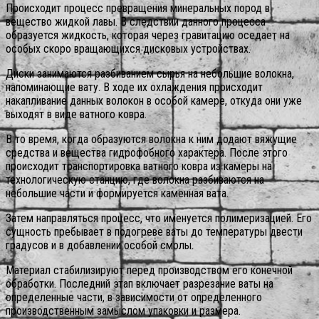
Происходит процесс превращения минеральных пород в
вещество жидкой лавы.
В следствии данного процесса
образуется жидкость, которая через гравитацию оседает на
особых скоро вращающихся дисковых устройствах.
Диски занимаются разбиванием сырья на небольшие волокна,
напоминающие вату. В ходе их охлаждения происходит
накапливание данных волокон в особой камере, откуда они уже
выходят в виде ватного ковра.
В то время, когда образуются волокна к ним додают вяжущие
средства и вещества гидрофобного характера. После этого
происходит транспортировка ватного ковра из камеры на
технологическую станцию, где волокна разбиваются на
небольшие части и формируется каменная вата.
Затем направляться процесс, что именуется полимеризацией. Его
сущность пребывает в подогреве ваты до температуры двести
градусов и в добавлении особой смолы.
Материал стабилизируют перед производством его конечной
обработки. Последний этап включает разрезание ваты на
определенные части, в зависимости от определенного
производственным замыслом упаковки и размера.