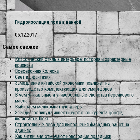
Гидроизоляция пола в ванной
05.12.2017
Самое свежее
Классический стиль в интерьере: история и характерные
признаки
Всесезонная коляска
Свет и… фантазия
Замедление китайской экономики повлияет на
производство комплектующих для смартфонов
В чём уникальные и универсальные свойства персикового
масла
Выбираем межкомнатную дверь
Звезды голливуда инвестируют в конкурента google,
instagram и flickr
Строительные леса для выполнения фасадных работ на
зданиях
Как англичане отмечают новогодние праздники