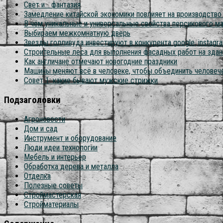
Свет и… фантазия
Замедление китайской экономики повлияет на производств
В чём уникальные и универсальные свойства персикового м
Выбираем межкомнатную дверь
Звезды голливуда инвестируют в конкурента google, instagram
Строительные леса для выполнения фасадных работ на здан
Как англичане отмечают новогодние праздники
Машины меняют всё в человеке, чтобы объединить человеч
Совет 1: какие бывают мужские стрижки
Подзаголовки
Агроновости
Дом и сад
Инструмент и оборудование
Люди идеи технологии
Мебель и интерьер
Обработка дерева и металла
Отделка
Полезные советы
Строймастерская
Стройматериалы