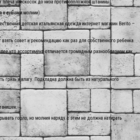
т плеча наискосок до низа противоположной штанины.
 в зубчики молнии).
ественная детская итальянская одежда интернет магазин Berito –
 взять совет и рекомендацию как раз для собственного ребенка.
более что ассортимент отличается громадным разнообразием как
ь грязь и влагу. Подкладка должна быть из натурального
танишек.
рывать горло, но молния наряду с этим не должна натирать