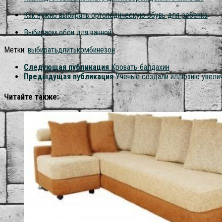
Как нужно выбирать ортопедическую обувь для ребенка
Выбираем обои для ванной
Метки:
выбирать
длить
комбинезон
Следующая публикация
Кровать-балдахин
Предыдущая публикация
Учёные создали иллюзию увели
Читайте также: