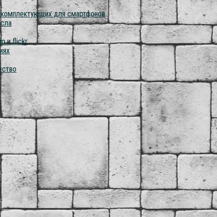
о комплектующих для смартфонов
асла
 и flickr
иях
ество