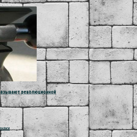
у называют революционной
знаки