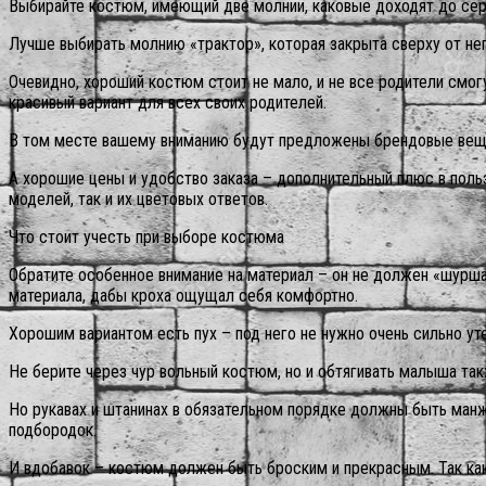
Выбирайте костюм, имеющий две молнии, каковые доходят до сере
Лучше выбирать молнию «трактор», которая закрыта сверху от неп
Очевидно, хороший костюм стоит не мало, и не все родители смог
красивый вариант для всех своих родителей.
В том месте вашему вниманию будут предложены брендовые вещ
А хорошие цены и удобство заказа – дополнительный плюс в поль
моделей, так и их цветовых ответов.
Что стоит учесть при выборе костюма
Обратите особенное внимание на материал – он не должен «шуршат
материала, дабы кроха ощущал себя комфортно.
Хорошим вариантом есть пух – под него не нужно очень сильно ут
Не берите через чур вольный костюм, но и обтягивать малыша та
Но рукавах и штанинах в обязательном порядке должны быть манже
подбородок.
И вдобавок – костюм должен быть броским и прекрасным. Так как