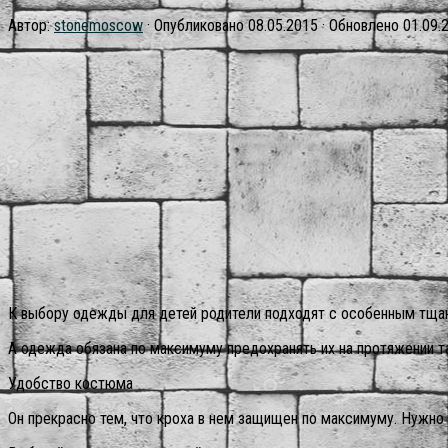
Автор:
stonemoscow
· Опубликовано
08.05.2015
· Обновлено
01.09.
К выбору одежды для детей родители подходят с особенным тщани
А одежда обязана по максимуму предохранять их на протяжении та
Удобство костюма
Он прекрасно тем, что кроха в нем защищен по максимуму. Нужн