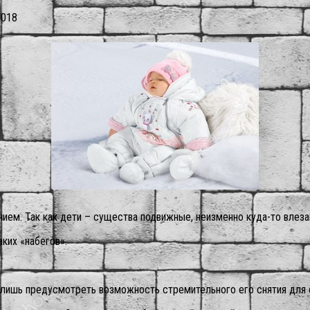
2018
ем. Так как дети – существа подвижные, неизменно куда-то влезаю
ких «набегов».
о лишь предусмотреть возможность стремительного его снятия для