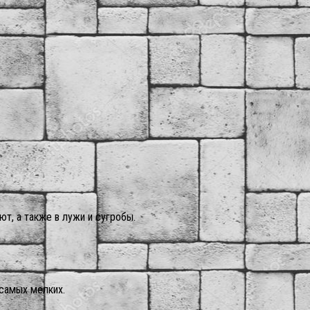
т, а также в лужи и сугробы.
 самых мелких.