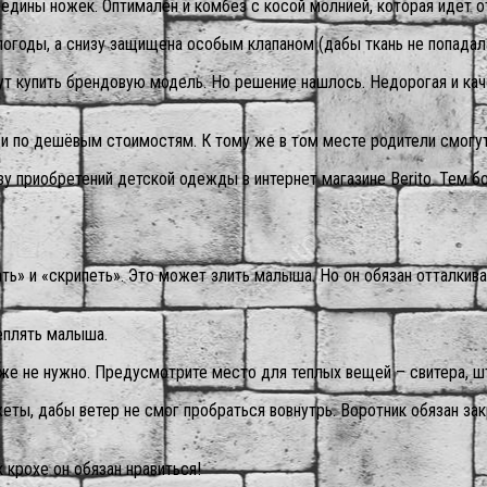
дины ножек. Оптимален и комбез с косой молнией, которая идет о
огоды, а снизу защищена особым клапаном (дабы ткань не попадала
ут купить брендовую модель. Но решение нашлось. Недорогая и кач
и по дешёвым стоимостям.
К тому же в том месте родители смогут
зу приобретений детской одежды в интернет магазине Berito. Тем 
ь» и «скрипеть». Это может злить малыша. Но он обязан отталкиват
еплять малыша.
кже не нужно. Предусмотрите место для теплых вещей – свитера, ш
ты, дабы ветер не смог пробраться вовнутрь. Воротник обязан зак
 крохе он обязан нравиться!