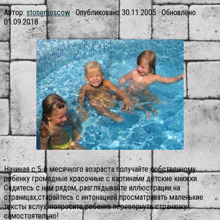
Автор:
stonemoscow
· Опубликовано
30.11.2005
· Обновлено
01.09.2018
Начиная с 5-6 месячного возраста получайте собственному
ребенку громадные красочные с картинами детские книжки.
Садитесь с ним рядом, разглядывайте иллюстрации на
страницах,старайтесь с интонацией просматривать маленькие
тексты вслух, попросите ребенка перевернуть страничку
самостоятельно!