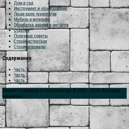
Дом и сад
Инструмент и оборудование
Люди идеи технологии
Мебель и интерьер
Обработка дерева и металла
Отделка
Полезные советы
Строймастерская
Стройматериалы
Содержание
Часть 1
Часть 2
Часть 3
Немного о ремонте и строительстве © 2002 - 2018. Все права
защищены.