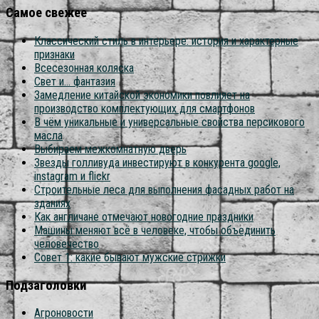
Самое свежее
Классический стиль в интерьере: история и характерные
признаки
Всесезонная коляска
Свет и… фантазия
Замедление китайской экономики повлияет на
производство комплектующих для смартфонов
В чём уникальные и универсальные свойства персикового
масла
Выбираем межкомнатную дверь
Звезды голливуда инвестируют в конкурента google,
instagram и flickr
Строительные леса для выполнения фасадных работ на
зданиях
Как англичане отмечают новогодние праздники
Машины меняют всё в человеке, чтобы объединить
человечество
Совет 1: какие бывают мужские стрижки
Подзаголовки
Агроновости