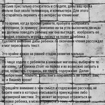
Весьма пристально относитесь и следите, дабы ваш кроха
мельче был около телевизора, и компьютера. Для этого
постарайтесь перенять его интерес на чтение книг.
В то время, когда просматриваете, пробуйте изображать
прочтённое, (к примеру: «внезапно из-за угла выскочила лисица»
вы должны поведать ребёнку как она выглядит, изобразить её
повадки, отыскать игрушку-лисицу на полке у ребёнка…).
Уделяйте внимание дабы ребенок по окончании чтения рассуждал
и мог пересказать текст.
Это крайне важно на ранней стадии развития малыша.
По чаще ходите с ребенком в книжные магазины, выбирайте те
магазины, где книжки стоят на полках и их возможно забрать в
руки, полистать страницы, взглянуть содержание. Делая
приобретение, помните, дабы книга понравилась не только Вам,
но и Вашему крохе!
Обращайте внимание о чем смысл и содержание рассказа, не
берите книги в которых описывается принуждение либо
чрезмерной мистики. Это может не хорошо отразиться на
психике ребенка, и может привести к тому, что он может