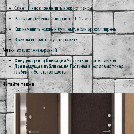
Совет 1: как определить возраст таксы
Развитие ребенка в возрасте 10-12 лет
Как изменить жизнь к лучшему, если бросил парень
В каком возрасте лучше рожать
Метки:
возраст
жизнь
ранний
Следующая публикация
Что пить во время диеты
Предыдущая публикация
Гостиная в бордовых тонах –
глубина и богатство цвета
Читайте также: