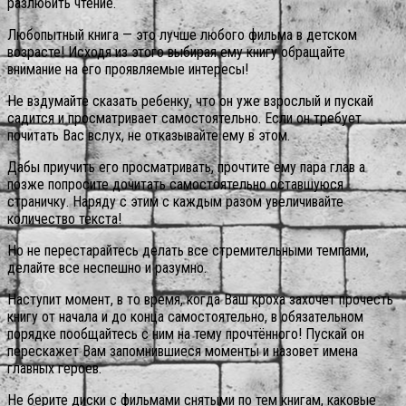
разлюбить чтение.
Любопытный книга — это лучше любого фильма в детском
возрасте! Исходя из этого выбирая ему книгу обращайте
внимание на его проявляемые интересы!
Не вздумайте сказать ребенку, что он уже взрослый и пускай
садится и просматривает самостоятельно. Если он требует
почитать Вас вслух, не отказывайте ему в этом.
Дабы приучить его просматривать, прочтите ему пара глав а
позже попросите дочитать самостоятельно оставшуюся
страничку. Наряду с этим с каждым разом увеличивайте
количество текста!
Но не перестарайтесь делать все стремительными темпами,
делайте все неспешно и разумно.
Наступит момент, в то время, когда Ваш кроха захочет прочесть
книгу от начала и до конца самостоятельно, в обязательном
порядке пообщайтесь с ним на тему прочтённого! Пускай он
перескажет Вам запомнившиеся моменты и назовет имена
главных героев.
Не берите диски с фильмами снятыми по тем книгам, каковые