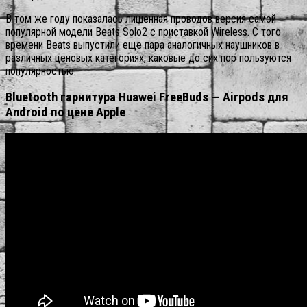
В том же году показалась лишенная проводов версия самой
популярной модели Beats Solo2 с приставкой Wireless. С того
времени Beats выпустили еще пара аналогичных наушников в
различных ценовых категориях, каковые до сих пор пользуются
популярностью.
Bluetooth гарнитура Huawei FreeBuds — Airpods для
Android по цене Apple