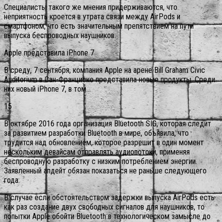
Специалисты такого же мнения придерживаются, что
неприятность кроется в утрата связи между AirPods и
смартфоном, что есть значительным препятствием на пути
выпуска беспроводных наушников.
Apple представила iPhone 7
В среду, 7 сентября, компания Apple на арене Bill Graham Civic
Auditorium в Сан-Франциско представила новые продукты. Среди
них новый iPhone 7, в том…
15
В октябре 2016 года организация Bluetooth SIG, которая следит
за развитием разработки Bluetooth в мире, объявила, что
трудится над обновлением, которое разрешит в один момент
нескольким девайсам отправлять аудиопотоки, применяя
беспроводную разработку с низким потреблением энергии.
Заявленный апдейт обязан показаться не раньше следующего
года.
В случае если обстоятельством задержки выпуска AirPods есть
как раз создание двух свободных сигналов для наушников, то
попытки Apple обойти Bluetooth в технологическом замысле до