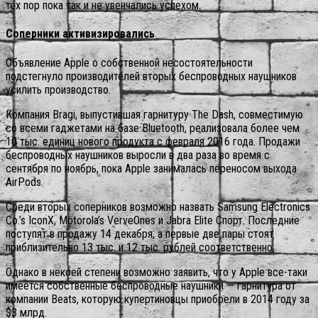
тех пор пока так и не увенчались успехом.
Соперники активизировались
Объявление Apple о собственной несостоятельности
подстегнуло производителей вторых беспроводных наушников
усилить производство.
Компания Bragi, выпустившая гарнитуру The Dash, совместимую
со всеми гаджетами на базе Bluetooth, реализовала более чем
10 тыс. единиц нового продукта с февраля 2016 года. Продажи
беспроводных наушников выросли в два раза во время с
сентября по ноябрь, пока Apple занималась переносом выхода
AirPods.
Среди вторых соперников возможно назвать Samsung Electronics
Co.’s IconX, Motorola’s VerveOnes и Jabra Elite Спорт. Последние
поступят в продажу 14 декабря, а первые две пары стоят
приблизительно 13 тыс. и 12 тыс. рублей соответственно.
Однако в некоей степени возможно заявить, что у Apple все-таки
имеется собственные беспроводные наушники — гарнитура от
компании Beats, которую купертиновцы приобрели в 2014 году за
$3 млрд.