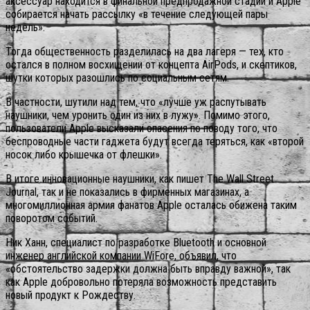
аксессуар находится в финальной предпродажной стадии и Apple
собирается начать рассылку «в течение следующей пары
недель».
Тогда общественность разделилась на два лагеря — тех, кто
остался в полном восхищении от концепта AirPods, и скептиков,
шутки которых разошлись по социальным сетям.
В частности, шутили над тем, что «лучше уж распутывать
наушники, чем уронить один из них в лужу». Помимо этого,
пользователи Apple высказали опасения по поводу того, что
беспроводные части гаджета будут всегда теряться, как «второй
носок либо крышечка от флешки».
В итоге инновационные наушники, как пишет The Wall Street
Journal, так и не показались в фирменных магазинах, а
многомиллионная армия фанатов Apple осталась обижена таким
поворотом событий.
Ник Ханн, специалист по разработке Bluetooth и основной
инженер английской компании WiFore, объявил, что
«обстоятельство задержки должна быть вправду важной», так
как Apple добровольно потеряла возможность представить
новый продукт к Рождеству.