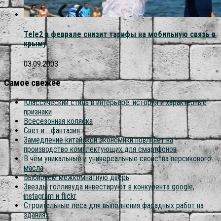
Tele2 в феврале снизит тарифы на мобильную связь в
крыму
03.09.2003
Самое свежее
Классический стиль в интерьере: история и характерные
признаки
Всесезонная коляска
Свет и… фантазия
Замедление китайской экономики повлияет на
производство комплектующих для смартфонов
В чём уникальные и универсальные свойства персикового
масла
Выбираем межкомнатную дверь
Звезды голливуда инвестируют в конкурента google,
instagram и flickr
Строительные леса для выполнения фасадных работ на
зданиях