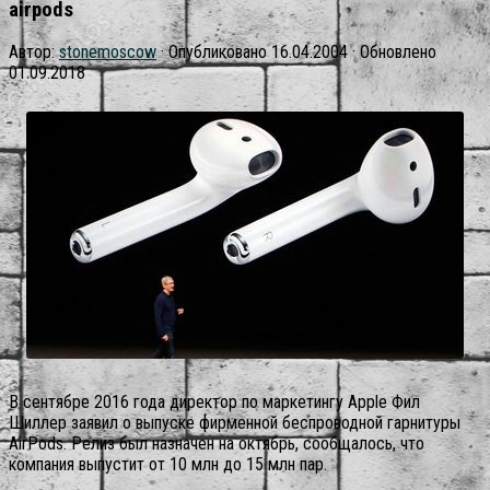
airpods
Автор:
stonemoscow
· Опубликовано
16.04.2004
· Обновлено
01.09.2018
В сентябре 2016 года директор по маркетингу Apple Фил
Шиллер заявил о выпуске фирменной беспроводной гарнитуры
AirPods. Релиз был назначен на октябрь, сообщалось, что
компания выпустит от 10 млн до 15 млн пар.