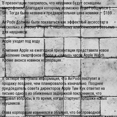
В презентации говорилось, что наушники будут оснащены
микрофоном, благодаря которому возможно будет общаться с
Siri. Тогда была названа и предварительная цена новинки — $159.
AirPods должны были показаться как эффектный аксессуар в
несколько к новому iPhone 7, лишенному классического разъема
для наушников.
Apple уходит под воду
Компания Apple на ежегодной презентации представила новое
поколение смартфонов iPhone и «умных» часов Apple Watch.
Кроме анонса новинок корпорация…
15
В октябре поступила информация, что AirPods поступят в
продажу позднее, чем планировалось изначально. Позднее
председатель совета директоров Apple Тим Кук ответил на
письмо одного из обиженных задержкой поклонников, что
задавал вопросы, в то время, когда стартуют продажи новых
наушников.
Глава корпорации извинился и объявил, что беспроводной