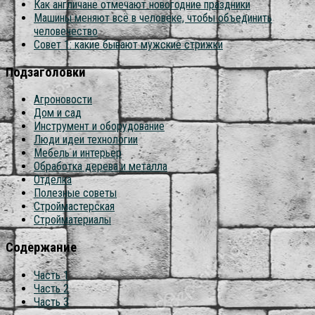
Как англичане отмечают новогодние праздники
Машины меняют всё в человеке, чтобы объединить
человечество
Совет 1: какие бывают мужские стрижки
Подзаголовки
Агроновости
Дом и сад
Инструмент и оборудование
Люди идеи технологии
Мебель и интерьер
Обработка дерева и металла
Отделка
Полезные советы
Строймастерская
Стройматериалы
Содержание
Часть 1
Часть 2
Часть 3