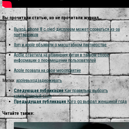
Вы прочитали статью, но не прочитали журнал…
Выход iphone 8 с oled-дисплеем может сорваться из-за
поставщиков
Ibm и apple объявили о масштабном партнерстве
Apple ответила на обвинения китая в тайном сборе
информации о перемещении пользователей
Apple позвала на свое мероприятие
Метки:
apple
выход
задерживать
Следующая публикация
Как правильно выбрать
компьютерный стол
Предыдущая публикация
Кого gq выбрал женщиной года
Читайте также: