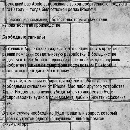
Последний раз Apple задерживала выход собственного продукта
в 2010 году — тогда был отложен релиз iPhone 4.
По заявлению компании, обстоятельством этому стали
неприятности на производстве.
Свободные сигналы
Источник в Apple сказал изданию, что неприятность кроется в
рвении компании создать новую разработку. В большинстве
моделей вторых беспроводных наушников лишь один наушник
приобретает сигнал от смартфона посредством Bluetooth, а
после этого передает его второму.
По слухам, компания собирается наделить оба наушника
свободными сигналами от iPhone, Mac либо другого устройства
Apple. Но для этого нужно убедиться, что аксессуар будет
воспроизводить аудио в один момент, дабы избежать искажения
звука.
В этом случае необходимо будет решить и вопрос, который
связан с утратой одного из наушников либо поломкой
аккумулятора.