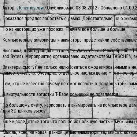
Автор:
stonemoscow
· Опубликовано
08.08.2012
· Обновлено
01.09.
Показался предлог поболтать о дамах. Действительно, не о живых
Но на настоящих уже похожих. Причём всё больше и больше.
Компьютерные живописцы и аниматоры представили собственные с
Выставка, действующая в в галерее Waterman с 18 октября по 11 н
and Bytes). Мероприятие организовано издательством TASCHEN, вы
Визитёры смогут не только налюбоваться смоделированными в нед
самостоятельно. Очевидно, отдельное наслаждение – это поспори
Тем, кто не известно почему не смог попасть в Лондон, чтобы зам
В виртуальности артистки T-Babe сомнений не появляется.
По большому счету, нарисовать и анимировать на компьютере дам
для 3D-шников вызов.
Ещё и вследствие того что полное их большую часть – мужчины (с
Мысль, ясно, не новая: данной целью аниматоры задались с возник