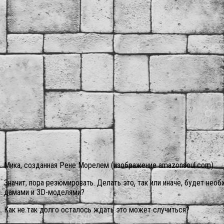
Мика, созданная Рене Морелем (изображение amazonsoul.com).
Значит, пора резюмировать. Делать это, так или иначе, будет нео
дамами и 3D-моделями?
Как не так долго осталось ждать это может случиться?