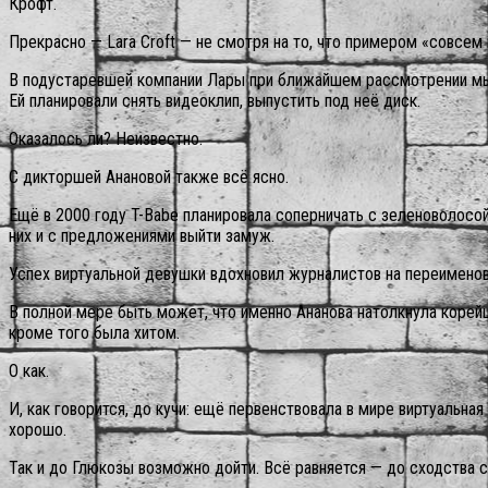
Крофт.
Прекрасно — Lara Croft — не смотря на то, что примером «совсем
В подустаревшей компании Лары при ближайшем рассмотрении мы 
Ей планировали снять видеоклип, выпустить под неё диск.
Оказалось ли? Неизвестно.
С дикторшей Анановой также всё ясно.
Ещё в 2000 году T-Babe планировала соперничать с зеленоволосо
них и с предложениями выйти замуж.
Успех виртуальной девушки вдохновил журналистов на переименова
В полной мере быть может, что именно Ананова натолкнула корейце
кроме того была хитом.
О как.
И, как говорится, до кучи: ещё первенствовала в мире виртуальн
хорошо.
Так и до Глюкозы возможно дойти. Всё равняется — до сходства