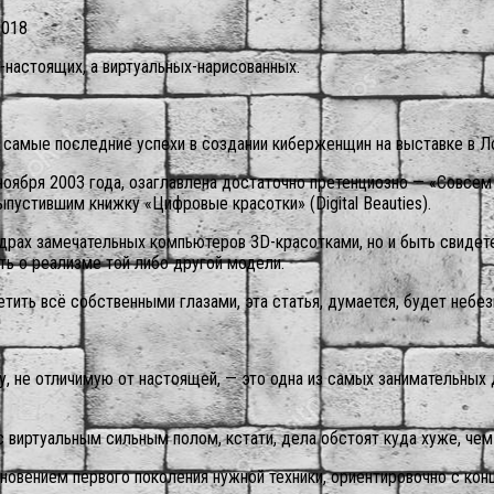
2018
-настоящих, а виртуальных-нарисованных.
амые последние успехи в создании киберженщин на выставке в Ло
оября 2003 года, озаглавлена достаточно претенциозно — «Совсем на
пустившим книжку «Цифровые красотки» (Digital Beauties).
рах замечательных компьютеров 3D-красотками, но и быть свидете
ть о реализме той либо другой модели.
етить всё собственными глазами, эта статья, думается, будет небе
у, не отличимую от настоящей, — это одна из самых занимательны
 виртуальным сильным полом, кстати, дела обстоят куда хуже, чем
новением первого поколения нужной техники, ориентировочно с конц