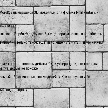
orel), занимавшийся 3D-моделями для фильма Final Fantasy, и
ыщете тут.
нивают с Барби. Мол, нужно бы ещё поразмыслить и поработать.
 приблизительно такое: ещё мало, ещё чуть-чуть — и мы начнём
кроме того состоялись дебаты. Одни утверждали, что кое-какие
 тут, якобы, не похоже.
тельный образ мировых топ-моделей. У Каи веснушки и по
ый ход в сторону.