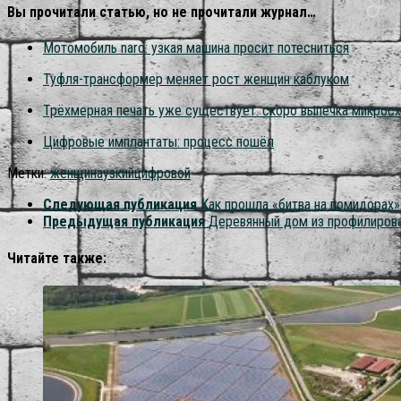
Вы прочитали статью, но не прочитали журнал…
Мотомобиль naro: узкая машина просит потесниться
Туфля-трансформер меняет рост женщин каблуком
Трёхмерная печать уже существует. скоро выпечка микрос
Цифровые имплантаты: процесс пошёл
Метки:
женщина
узкий
цифровой
Следующая публикация
Как прошла «битва на помидорах»
Предыдущая публикация
Деревянный дом из профилирова
Читайте также: