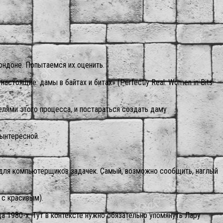
ндоне. Попытаемся их оценить.
стоящие: дамы в байтах и битах» (Perfectly Real: Women in Bits
лями этого процесса, и постараться создать даму
зынтересной.
х для компьютерщиков задачек. Самый, возможно сообщить, наглый
 с красивым).
а 1980-х. Тут в контексте нужно обязательно упомянуть Лару