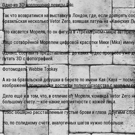
Одно из 3D-воплощений певицы Diki.
Так что возвратимся на выставку в Лондон, где, если доверять с
бразильская несколько Vetor Zero, взявшая латунь на «Каннских Л
Что касается Мореля, то он фигура в «трёхмерном» мире авторите
Лицо сотворённой Морелем цифровой красотки Мики (Mika) именую
Однако, составить представление, до каких чудес прогресс уже 
путать 3D с фотографией.
Фотомодель Webbie Tookay.
А из-за бразильской девушки в берете по имени Кая (Kaya — посм
изображения практически достигли полного сходства с мнимым ори
Дело ещё и в том, что, в отличие от Мореля, команда Vetor Zero
большому счету — кое-какие неприятности с кожей лица.
Плюс обширно расставленные густые брови и глаза. Другими сло
Но, по солидному счёту, аналогичных шагов нужно побольше.