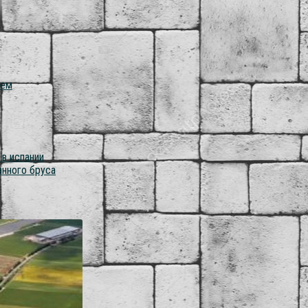
хем
 в испании
нного бруса