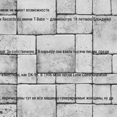
 никак не имеет возможности.
 Records по имени T-Babe — длинноногую 18-летнюю блондинку.
ой. За собственную ТВ-карьеру она взяла тысячи писем, среди
о известную, как DK-96. В 1996-м её песня Love Communication
но, перечислены тут не все машинно-генерируемые женщины, ну да
и.