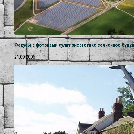
Фокусы с фотонами сулят энергетике солнечное буду
21.09.2006