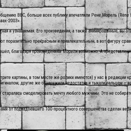
ообщению ВВС, больше всех публику впечатлили Рене Морель (Rene M
ьвах-2003».
тная и узнаваемая. Его произведения, а также анимированные, вы от
т поразительно прекрасным и привлекательным, а вот фигуру срав
дошёл, благодаря произведениям Мореля возможно. А представление
отрите картины, в том месте же ролики имеются) у нас в редакции 
гиналом, другие же обнаружили недостатки и тыкали пальцем – вот
 не старалась смоделировать мечту любого мужчины. Это не собира
вами от поднадоевшего 100-процентного совершенства сделан верн