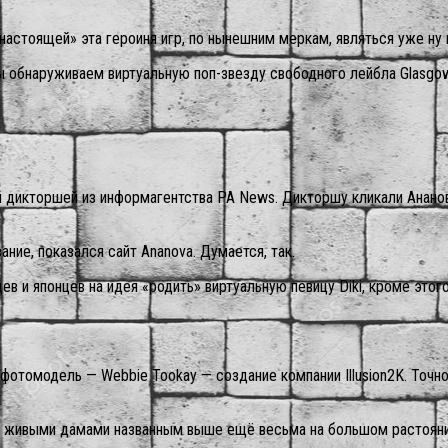
 настоящей» эта героиня игр, по нынешним меркам, являться уже ну
обнаруживаем виртуальную поп-звезду свободного лейбла Glasgow
й дикторшей из информагентства PA News. Дикторшу кликали Ананов
ние, показался сайт Ananova. Думается, так.
в и японцев на идея «родить» виртуальную певицу Diki, кроме этог
ая фотомодель — Webbie Tookay — создание компании Illusion2K. Точ
 с живыми дамами названным выше ещё весьма на большом растояни