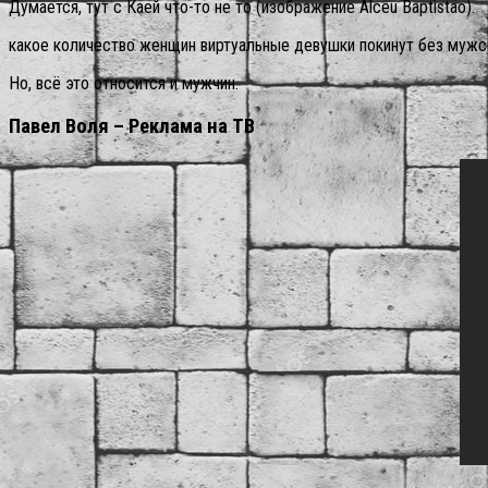
Думается, тут с Каей что-то не то (изображение Alceu Baptistao).
какое количество женщин виртуальные девушки покинут без мужс
Но, всё это относится и мужчин.
Павел Воля – Реклама на ТВ