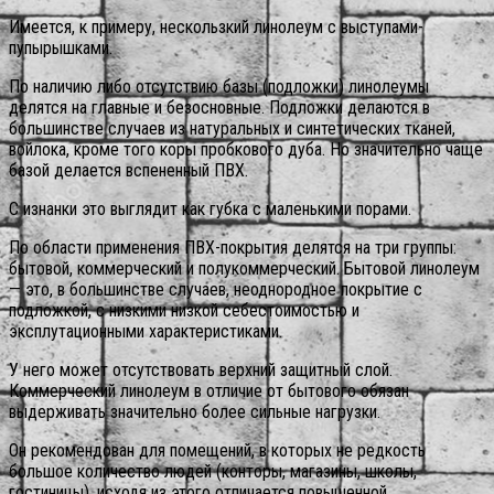
Имеется, к примеру, нескользкий линолеум с выступами-
пупырышками.
По наличию либо отсутствию базы (подложки) линолеумы
делятся на главные и безосновные. Подложки делаются в
большинстве случаев из натуральных и синтетических тканей,
войлока, кроме того коры пробкового дуба. Но значительно чаще
базой делается вспененный ПВХ.
С изнанки это выглядит как губка с маленькими порами.
По области применения ПВХ-покрытия делятся на три группы:
бытовой, коммерческий и полукоммерческий. Бытовой линолеум
— это, в большинстве случаев, неоднородное покрытие с
подложкой, с низкими низкой себестоимостью и
эксплутационными характеристиками.
У него может отсутствовать верхний защитный слой.
Коммерческий линолеум в отличие от бытового обязан
выдерживать значительно более сильные нагрузки.
Он рекомендован для помещений, в которых не редкость
большое количество людей (конторы, магазины, школы,
гостиницы), исходя из этого отличается повышенной