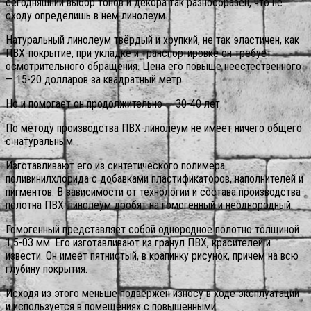
сегодняшний выбор тонов и декора так разнообразен, что не
сходу определишь в нем линолеум.
Натуральный линолеум твёрдый и хрупкий, не так эластичен, как
ПВХ-покрытие, при укладке и транспортировке он требует
осмотрительного обращения. Цена его повыше неестественного
— 15-20 долларов за квадратный метр.
Но и помогает он продолжительно — 30-40 лет.
По методу производства ПВХ-линолеум не имеет ничего общего
с натуральным.
Изготавливают его из синтетического полимера
поливинилхлорида с добавками пластификаторов, наполнителей и
пигментов. В зависимости от технологии и состава производства
полотна ПВХ-линолеум дробят на гомогенный и неоднородный.
Гомогенный представляет собой однородное полотно толщиной
1,5-03 мм. Его изготавливают из гранул ПВХ, красителей и
извести. Он имеет пятнистый, в крапинку рисунок, причем на всю
глубину покрытия.
Исходя из этого меньше подвержен износу в ходе эксплуатации
и используется в помещениях с повышенными