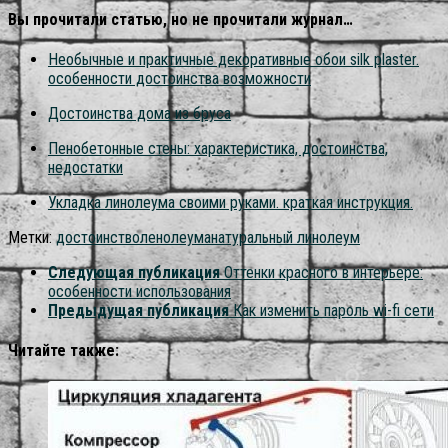
Вы прочитали статью, но не прочитали журнал…
Необычные и практичные декоративные обои silk plaster.
особенности достоинства возможности
Достоинства дома из бруса
Пенобетонные стены: характеристика, достоинства,
недостатки
Укладка линолеума своими руками. краткая инструкция.
Метки:
достоинство
ленолеума
натуральный линолеум
Следующая публикация
Оттенки красного в интерьере:
особенности использования
Предыдущая публикация
Как изменить пароль wi-fi сети
Читайте также: