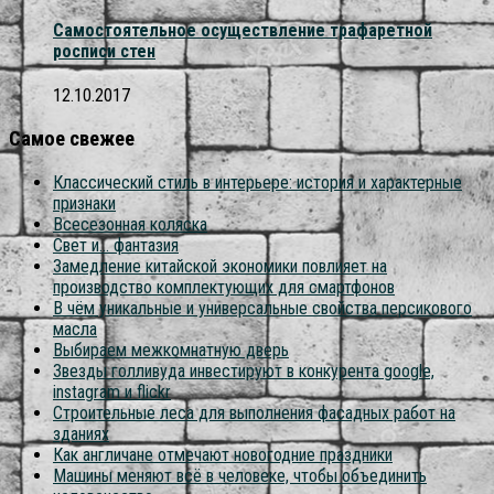
Самостоятельное осуществление трафаретной
росписи стен
12.10.2017
Самое свежее
Классический стиль в интерьере: история и характерные
признаки
Всесезонная коляска
Свет и… фантазия
Замедление китайской экономики повлияет на
производство комплектующих для смартфонов
В чём уникальные и универсальные свойства персикового
масла
Выбираем межкомнатную дверь
Звезды голливуда инвестируют в конкурента google,
instagram и flickr
Строительные леса для выполнения фасадных работ на
зданиях
Как англичане отмечают новогодние праздники
Машины меняют всё в человеке, чтобы объединить