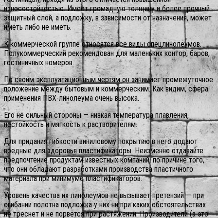
износостойкостью. Имеет громадную толщину и более прочный
защитный слой, а подложку, в зависимости от назначения, может
иметь либо не иметь.
К коммерческой группе относятся все виды спецлинолеумов.
Полукоммерческий рекомендован для маленьких контор, баров,
гостиничных номеров.
По своим эксплуатационным чертям он занимает промежуточное
положение между бытовым и коммерческим. Как видим, сфера
применения ПВХ-линолеума очень высока.
Его не сильный стороны — низкая температура плавления,
нестойкость и мягкость к растворителям.
Для придания гибкости виниловому покрытию в него додают
вредные для здоровья пластификаторы. Неизменно отдавайте
предпочтение продуктам известных компаний, по причине того,
что они обладают разработками производства пластичного
материала при минимуме пластификаторов.
Уровень качества их линолеумов не вызывает претензий — при
сгибании полотна подложка у них ни при каких обстоятельствах
не треснет и не порвется при растяжении. Производители (а это