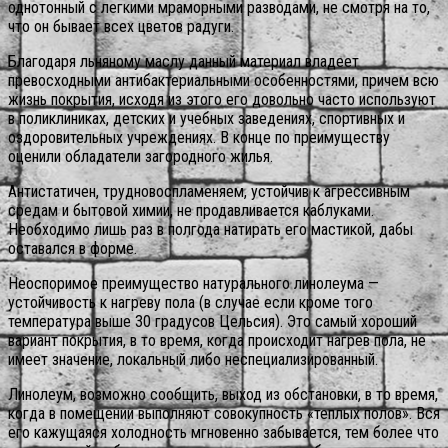
однотонный с легкими мраморными разводами, не смотря на то,
что он бывает всех цветов радуги.
Благодаря льняному маслу данный материал владеет
превосходными антибактериальными особенностями, причем всю
жизнь покрытия, исходя из этого его довольно часто используют
в поликлиниках, детских и учебных заведениях, спортивных и
оздоровительных учреждениях. В конце по преимуществу
оценили обладатели загородного жилья.
Антистатичен, трудновоспламеняем, устойчив к агрессивным
средам и бытовой химии, не продавливается каблуками.
Необходимо лишь раз в полгода натирать его мастикой, дабы
оставался в форме.
Неоспоримое преимущество натурального линолеума —
устойчивость к нагреву пола (в случае если кроме того
температура выше 30 градусов Цельсия). Это самый хороший
вариант покрытия, в то время, когда происходит нагрев пола, не
имеет значение, локальный либо неспециализированный.
Линолеум, возможно сообщить, выход из обстановки, в то время,
когда в помещении выполняют совокупность «теплых полов». Вся
его кажущаяся холодность мгновенно забывается, тем более что