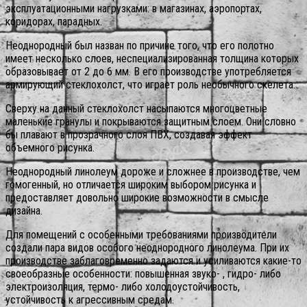
эксплуатационными нагрузками: в магазинах, аэропортах,
коридорах, парадных.
Неоднородный был назван по причине того, что его полотно
имеет несколько слоев, неспециализированная толщина которых
образовывает от 2 до 6 мм. В его производстве употребляется
армирующий стеклохолст, что играет роль необычного скелета.
Сверху на данный стеклохолст насыпаются многоцветные
маленькие гранулы и покрываются защитным слоем. Они словно
бы плавают в прозрачного слоя ПВХ, создавая эффект
объемного рисунка.
Неоднородный линолеум дороже и сложнее в производстве, чем
гомогенный, но отличается широким выбором рисунка и
предоставляет довольно широкие возможности в смысле
дизайна.
Для помещений с особенными требованиями производители
создали пара видов особого неоднородного линолеума. При их
производстве заблаговременно задаются и усиливаются какие-то
своеобразные особенности: повышенная звуко- , гидро- либо
электроизоляция, термо- либо холодоустойчивость,
устойчивость к агрессивным средам.