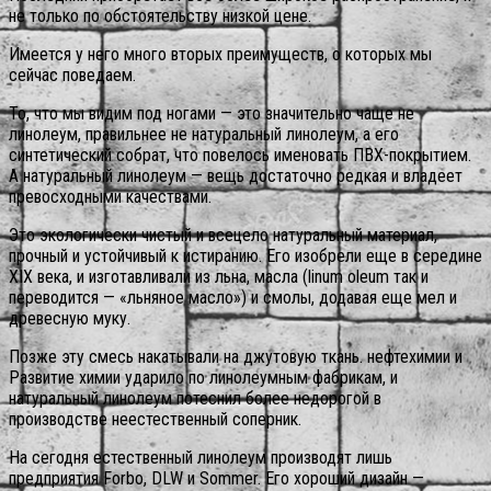
не только по обстоятельству низкой цене.
Имеется у него много вторых преимуществ, о которых мы
сейчас поведаем.
То, что мы видим под ногами — это значительно чаще не
линолеум, правильнее не натуральный линолеум, а его
синтетический собрат, что повелось именовать ПВХ-покрытием.
А натуральный линолеум — вещь достаточно редкая и владеет
превосходными качествами.
Это экологически чистый и всецело натуральный материал,
прочный и устойчивый к истиранию. Его изобрели еще в середине
ХIХ века, и изготавливали из льна, масла (linum oleum так и
переводится — «льняное масло») и смолы, додавая еще мел и
древесную муку.
Позже эту смесь накатывали на джутовую ткань. нефтехимии и
Развитие химии ударило по линолеумным фабрикам, и
натуральный линолеум потеснил более недорогой в
производстве неестественный соперник.
На сегодня естественный линолеум производят лишь
предприятия Forbo, DLW и Sommer. Его хороший дизайн —