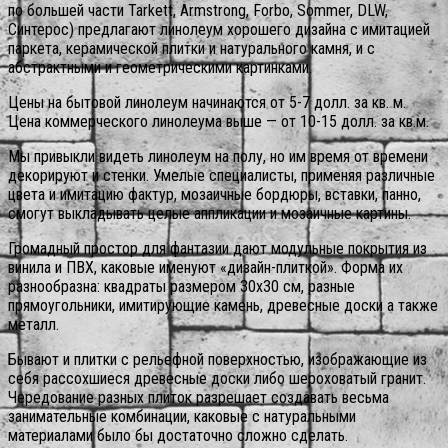
по большей части Tarkett, Armstrong, Forbo, Sommer, DLW,
Синтерос) предлагают линолеум хорошего дизайна с имитацией
паркета, керамической плитки и натурального камня, и с
абстрактными и геометрическими картинками.
Цены на бытовой линолеум начинаются от 5-7 долл. за кв. м.
Цена коммерческого линолеума выше — от 10-15 долл. за кв.м.
Мы привыкли видеть линолеум на полу, но им время от времени
декорируют и стенки. Умелые специалисты, применяя различные
цвета и имитацию фактур, мозаичные бордюры, вставки, панно,
смогут выкладывать целые аппликации и мозаичные картины.
Громадный простор для фантазии дают модульные покрытия из
винила и ПВХ, каковые именуют «дизайн-плиткой». Форма их
разнообразна: квадраты размером 30х30 см, разные
прямоугольники, имитирующие камень, древесные доски а также
металл.
Бывают и плитки с рельефной поверхностью, изображающие из
себя рассохшиеся древесные доски либо шероховатый гранит.
Чередование разных плиток разрешает создавать весьма
занимательные комбинации, каковые с натуральными
материалами было бы достаточно сложно сделать.