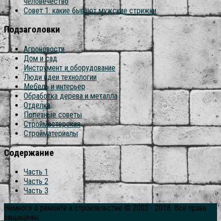
человечество
Совет 1: какие бывают мужские стрижки
Подзаголовки
Агроновости
Дом и сад
Инструмент и оборудование
Люди идеи технологии
Мебель и интерьер
Обработка дерева и металла
Отделка
Полезные советы
Строймастерская
Стройматериалы
Содержание
Часть 1
Часть 2
Часть 3
Немного о ремонте и строительстве © 2002 - 2018. Все права
защищены.