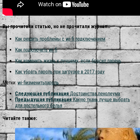
Вы прочитали статью, но не прочитали журнал…
Как решить проблемы с wi-fi подключением
Как подключить wi-fi
Как изменить жизнь к лучшему, если бросил парень
Как убрать пароль при загрузке в 2017 году
Метки:
wi-fi
изменить
пароль
Следующая публикация
Достоинства ленолеума
Предыдущая публикация
Какую ткань лучше выбрать
для постельного белья
Читайте также: