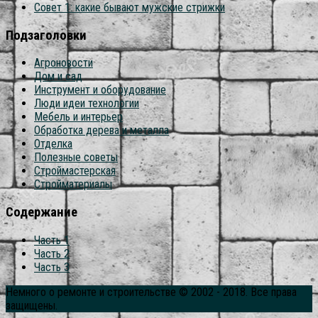
Совет 1: какие бывают мужские стрижки
Подзаголовки
Агроновости
Дом и сад
Инструмент и оборудование
Люди идеи технологии
Мебель и интерьер
Обработка дерева и металла
Отделка
Полезные советы
Строймастерская
Стройматериалы
Содержание
Часть 1
Часть 2
Часть 3
Немного о ремонте и строительстве © 2002 - 2018. Все права
защищены.