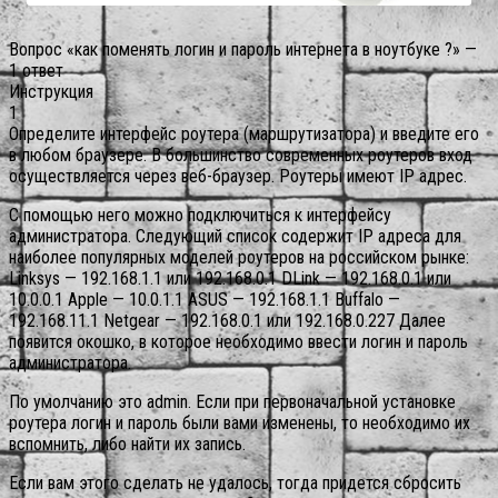
Вопрос «как поменять логин и пароль интернета в ноутбуке ?» —
1 ответ
Инструкция
1
Определите интерфейс роутера (маршрутизатора) и введите его
в любом браузере. В большинство современных роутеров вход
осуществляется через веб-браузер. Роутеры имеют IP адрес.
С помощью него можно подключиться к интерфейсу
администратора. Следующий список содержит IP адреса для
наиболее популярных моделей роутеров на российском рынке:
Linksys — 192.168.1.1 или 192.168.0.1 DLink — 192.168.0.1 или
10.0.0.1 Apple — 10.0.1.1 ASUS — 192.168.1.1 Buffalo —
192.168.11.1 Netgear — 192.168.0.1 или 192.168.0.227 Далее
появится окошко, в которое необходимо ввести логин и пароль
администратора.
По умолчанию это admin. Если при первоначальной установке
роутера логин и пароль были вами изменены, то необходимо их
вспомнить, либо найти их запись.
Если вам этого сделать не удалось, тогда придется сбросить