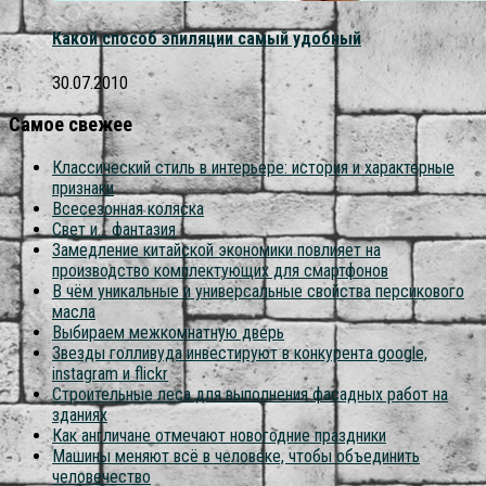
Какой способ эпиляции самый удобный
30.07.2010
Самое свежее
Классический стиль в интерьере: история и характерные
признаки
Всесезонная коляска
Свет и… фантазия
Замедление китайской экономики повлияет на
производство комплектующих для смартфонов
В чём уникальные и универсальные свойства персикового
масла
Выбираем межкомнатную дверь
Звезды голливуда инвестируют в конкурента google,
instagram и flickr
Строительные леса для выполнения фасадных работ на
зданиях
Как англичане отмечают новогодние праздники
Машины меняют всё в человеке, чтобы объединить
человечество