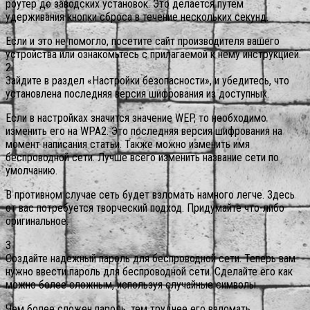
роутер до заводских установок.
Это делается путем
удерживания кнопки сброса в течение нескольких секунд.
Если и это не помогло, посетите сайт производителя вашего
устройства или ознакомьтесь с прилагаемой к нему инструкцией.
2
Зайдите в раздел «Настройки безопасности», и убедитесь, что
установлена последняя версия шифрования из доступных.
Если в настройках значится значение WEP, то необходимо
изменить его на WPA2. Это последняя версия шифрования на
момент написания статьи. Также можно изменить имя
беспроводной сети. Лучше всего изменить название сети по
умолчанию.
В противном случае сеть будет взломать намного легче. Здесь
от вас потребуется творческий подход. Придумайте что-либо
оригинальное.
3
Создайте надежный пароль для беспроводной сети. Теперь вам
нужно ввести пароль для беспроводной сети. Сделайте его как
можно более сложным, используя случайные символы.
Чем более сложен пароль, тем труднее его взломать.