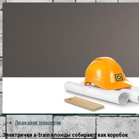
Люди идеи технологии
Электрички a-train японцы собирают как коробок