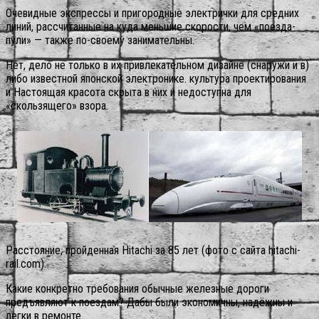
Очевидные экспрессы и пригородные электрички для средних
линий, рассчитанные на куда меньшие скорости, чем «поезда-
пули» — также по-своему занимательны.
Нет, дело не только в их привлекательном дизайне (снаружи и в)
либо известной японской электронике. культура проектирования
и Настоящая красота скрыта в них и недоступна для
«скользящего» взора.
Расстояние, пройденная Hitachi за 85 лет (фото с сайта hitachi-
rail.com).
Какие конкретно требования обычные железные дороги
предъявляют к поездам? Дабы были экономичны, надёжны и
легки в ремонте.