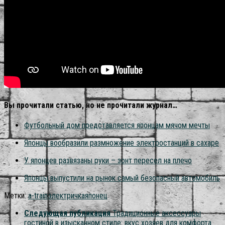
Вы прочитали статью, но не прочитали журнал…
Футбольный дом представляется японцам мячом мечты
Японцы вообразили размножение электростанций в сахаре
У японцев развязаны руки – зонт пересел на плечо
Японцы выпустили на рынок самый безопасный автомобиль
Метки:
a-train
электричка
японец
Следующая публикация
Традиционные аксессуары
гостиной в изысканном стиле: вкус хозяев для комфорта