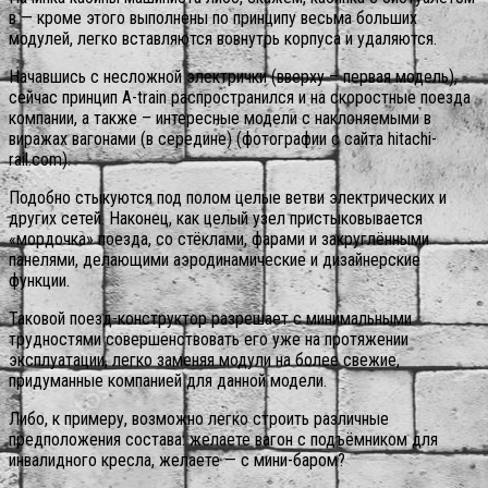
в — кроме этого выполнены по принципу весьма больших
модулей, легко вставляются вовнутрь корпуса и удаляются.
Начавшись с несложной электрички (вверху – первая модель),
сейчас принцип A-train распространился и на скоростные поезда
компании, а также – интересные модели с наклоняемыми в
виражах вагонами (в середине) (фотографии с сайта hitachi-
rail.com).
Подобно стыкуются под полом целые ветви электрических и
других сетей. Наконец, как целый узел пристыковывается
«мордочка» поезда, со стёклами, фарами и закруглёнными
панелями, делающими аэродинамические и дизайнерские
функции.
Таковой поезд-конструктор разрешает с минимальными
трудностями совершенствовать его уже на протяжении
эксплуатации, легко заменяя модули на более свежие,
придуманные компанией для данной модели.
Либо, к примеру, возможно легко строить различные
предположения состава: желаете вагон с подъёмником для
инвалидного кресла, желаете — с мини-баром?