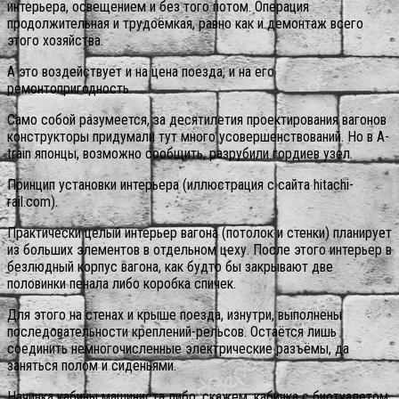
интерьера, освещением и без того потом. Операция
продолжительная и трудоёмкая, равно как и демонтаж всего
этого хозяйства.
А это воздействует и на цена поезда, и на его
ремонтопригодность.
Само собой разумеется, за десятилетия проектирования вагонов
конструкторы придумали тут много усовершенствований. Но в A-
train японцы, возможно сообщить, разрубили гордиев узел.
Принцип установки интерьера (иллюстрация с сайта hitachi-
rail.com).
Практически целый интерьер вагона (потолок и стенки) планирует
из больших элементов в отдельном цеху. После этого интерьер в
безлюдный корпус вагона, как будто бы закрывают две
половинки пенала либо коробка спичек.
Для этого на стенах и крыше поезда, изнутри, выполнены
последовательности креплений-рельсов. Остаётся лишь
соединить немногочисленные электрические разъёмы, да
заняться полом и сиденьями.
Начинка кабины машиниста либо, скажем, кабинка с биотуалетом