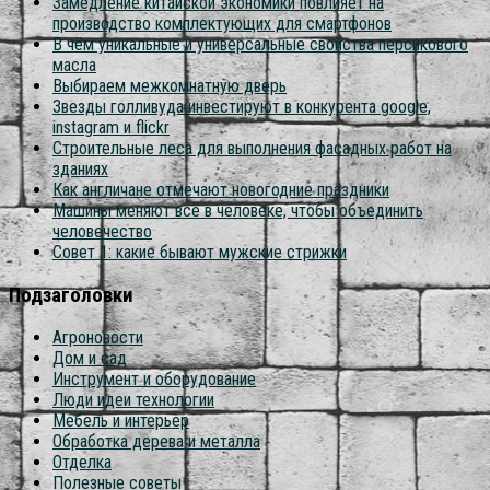
Замедление китайской экономики повлияет на
производство комплектующих для смартфонов
В чём уникальные и универсальные свойства персикового
масла
Выбираем межкомнатную дверь
Звезды голливуда инвестируют в конкурента google,
instagram и flickr
Строительные леса для выполнения фасадных работ на
зданиях
Как англичане отмечают новогодние праздники
Машины меняют всё в человеке, чтобы объединить
человечество
Совет 1: какие бывают мужские стрижки
Подзаголовки
Агроновости
Дом и сад
Инструмент и оборудование
Люди идеи технологии
Мебель и интерьер
Обработка дерева и металла
Отделка
Полезные советы