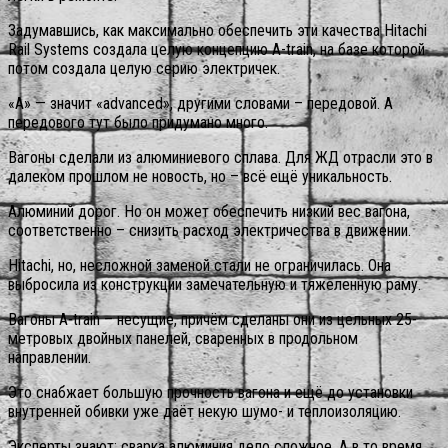
Задумавшись, как максимально обеспечить эти качества Hitachi
Rail Systems создала целую концепцию A-train, на базе которой
потом создала целую серию электричек.
«A» — значит «advanced», другими словами – передовой. А
передового тут было придумано много.
Вагоны сделали из алюминиевого сплава. Для ЖД отрасли это в
далеком прошлом не новость, но – всё ещё уникальность.
Алюминий дорог. Но он может обеспечить низкий вес вагона,
соответственно – снизить расход электричества в движении.
Hitachi, но, несложной заменой стали не ограничилась. Она
выбросила из конструкции замечательную и тяжеленную раму.
Вагоны A-train – несущие, причём сделаны они из цельных 25-
метровых двойных панелей, сваренных в продольном
направлении.
Это снабжает большую прочность вагона и ещё до установки
внутренней обивки уже даёт некую шумо- и теплоизоляцию.
Эксперты знают: сварка алюминия дело сложное. А в то время,