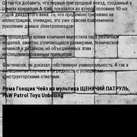
Остаётся добавить, что первый пригородный поезд, созданный в
рамках концепции A-train, показался во второй половине 90-ых
годов двадцатого века. То, что продемонстрировано на
иллюстрациях, очевидно, это уже совсем современное
поколение данных электропоездов.
За прошедшее время компания выпустила пара различных
моделей, заметно отличающихся размерами, технической
начинкой и дизайном, но объединённых этим
неспециализированным принципом.
Фактически, он доказал собственную универсальность. А так в
большинстве случаев и не редкость с успешными
конструкторскими ответами.
Рома Гонщик Чейз из мультика ЩЕНЯЧИЙ ПАТРУЛЬ,
PAW Patrol Toys Unboxing