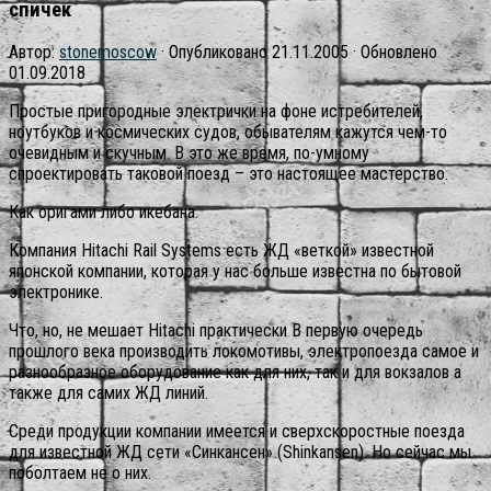
спичек
Автор:
stonemoscow
· Опубликовано
21.11.2005
· Обновлено
01.09.2018
Простые пригородные электрички на фоне истребителей,
ноутбуков и космических судов, обывателям кажутся чем-то
очевидным и скучным. В это же время, по-умному
спроектировать таковой поезд – это настоящее мастерство.
Как оригами либо икебана.
Компания Hitachi Rail Systems есть ЖД «веткой» известной
японской компании, которая у нас больше известна по бытовой
электронике.
Что, но, не мешает Hitachi практически В первую очередь
прошлого века производить локомотивы, электропоезда самое и
разнообразное оборудование как для них, так и для вокзалов а
также для самих ЖД линий.
Среди продукции компании имеется и сверхскоростные поезда
для известной ЖД сети «Синкансен» (Shinkansen). Но сейчас мы
поболтаем не о них.