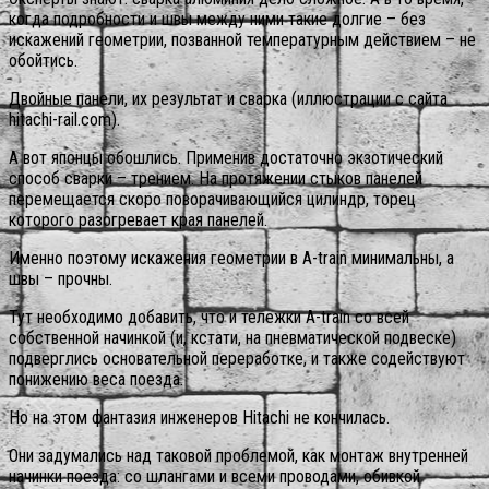
когда подробности и швы между ними такие долгие – без
искажений геометрии, позванной температурным действием – не
обойтись.
Двойные панели, их результат и сварка (иллюстрации с сайта
hitachi-rail.com).
А вот японцы обошлись. Применив достаточно экзотический
способ сварки – трением. На протяжении стыков панелей
перемещается скоро поворачивающийся цилиндр, торец
которого разогревает края панелей.
Именно поэтому искажения геометрии в A-train минимальны, а
швы – прочны.
Тут необходимо добавить, что и тележки A-train со всей
собственной начинкой (и, кстати, на пневматической подвеске)
подверглись основательной переработке, и также содействуют
понижению веса поезда.
Но на этом фантазия инженеров Hitachi не кончилась.
Они задумались над таковой проблемой, как монтаж внутренней
начинки поезда: со шлангами и всеми проводами, обивкой