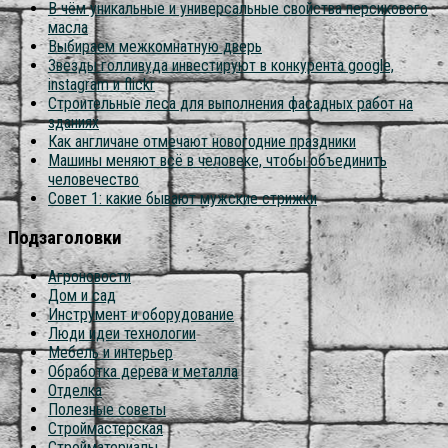
В чём уникальные и универсальные свойства персикового
масла
Выбираем межкомнатную дверь
Звезды голливуда инвестируют в конкурента google,
instagram и flickr
Строительные леса для выполнения фасадных работ на
зданиях
Как англичане отмечают новогодние праздники
Машины меняют всё в человеке, чтобы объединить
человечество
Совет 1: какие бывают мужские стрижки
Подзаголовки
Агроновости
Дом и сад
Инструмент и оборудование
Люди идеи технологии
Мебель и интерьер
Обработка дерева и металла
Отделка
Полезные советы
Строймастерская
Стройматериалы