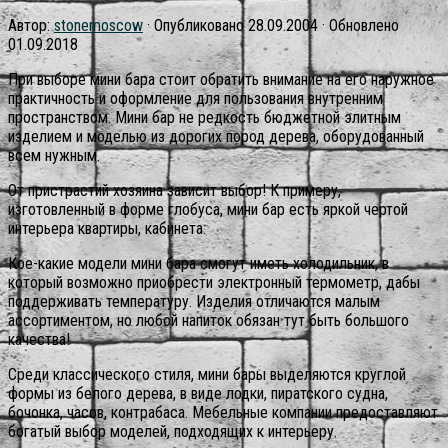
Автор:
stonemoscow
· Опубликовано
28.09.2004
· Обновлено
01.09.2018
При выборе мини бара стоит обратить внимание на его наружное
практичность и оформление для пользования внутренним
пространством. Мини бар не редкость бюджетной элитным
изделием и моделью из дорогих пород дерева, оборудованный
всем нужным.
От пристрастий хозяина зависит выбор! К примеру,
изготовленный в форме глобуса, мини бар есть яркой чертой
интерьера квартиры, кабинета.
Кое-какие модели мини бара смогут иметь холодильник, в
который возможно приобрести электронный термометр, дабы
поддерживать температуру. Изделия отличаются малым
ассортиментом, но любой напиток обязан тут быть большого
качества!
Среди классического стиля, мини бары выделяются круглой
формы из белого дерева, в виде лодки, пиратского судна,
бочонка, часов, контрабаса. Мебельные компании предоставляют
богатый выбор моделей, подходящих к интерьеру.