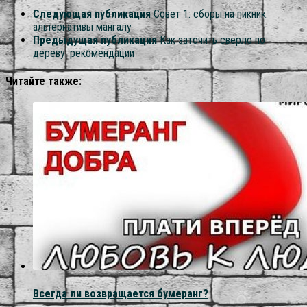
Следующая публикация
Совет 1: сборы на пикник:
альтернативы мангалу
Предыдущая публикация
Как заточить сверло по
дереву: рекомендации
Читайте также:
Всегда ли возвращается бумеранг?