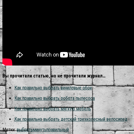
Вы прочитали статью, но не прочитали журнал…
Как правильно выбрать виниловые обои
Как правильно выбрать робота пылесоса
Как правильно выбрать мягкую мебель
Как правильно выбрать детский трехколесный велосипед
Метки:
выбрать
минуть
правильный