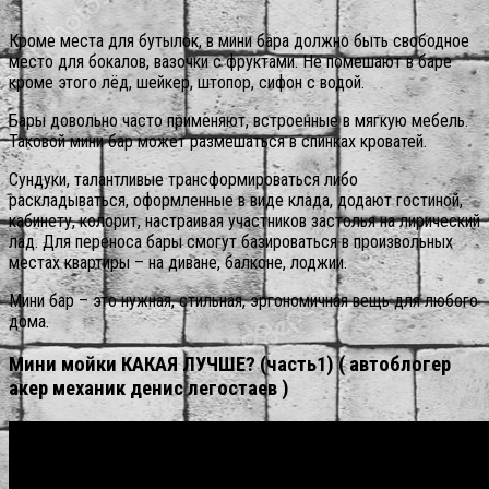
Кроме места для бутылок, в мини бара должно быть свободное
место для бокалов, вазочки с фруктами. Не помешают в баре
кроме этого лёд, шейкер, штопор, сифон с водой.
Бары довольно часто применяют, встроенные в мягкую мебель.
Таковой мини бар может размешаться в спинках кроватей.
Сундуки, талантливые трансформироваться либо
раскладываться, оформленные в виде клада, додают гостиной,
кабинету, колорит, настраивая участников застолья на лирический
лад. Для переноса бары смогут базироваться в произвольных
местах квартиры – на диване, балконе, лоджии.
Мини бар – это нужная, стильная, эргономичная вещь для любого
дома.
Мини мойки КАКАЯ ЛУЧШЕ? (часть1) ( автоблогер
акер механик денис легостаев )