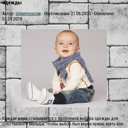
одежды
Автор:
stonemoscow
· Опубликовано
21.06.2005
· Обновлено
01.09.2018
Каждая мама сталкивается с проблемой выбора одежды для
собственного малыша. Чтобы выбор был верно нужно знать кое-