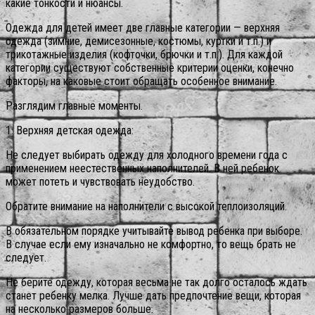
какие тонкости и нюансы.
Одежда для детей имеет две главные категории — верхняя
одежда (зимние, демисезонные, костюмы, куртки и т.п.) и
трикотажные изделия (кофточки, брючки и т.п.). Для каждой
категории существуют собственные критерии оценки, конечно
факторы, на каковые стоит обращать особенное внимание.
Разглядим главные моменты.
1. Верхняя детская одежда:
Не следует выбирать одежду для холодного времени года с
применением неестественных наполнителей. В ней ребенок
может потеть и чувствовать неудобство.
Обратите внимание на наполнители с высокой теплоизоляций.
В обязательном порядке учитывайте вывод ребенка при выборе.
В случае если ему изначально не комфортно, то вещь брать не
следует.
Не берите одежду, которая весьма не так долго осталось ждать
станет ребенку мелка. Лучше дать предпочтение вещи, которая
на несколько размеров больше.