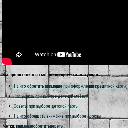
Вы прочитали статью, но не прочитали журнал…
На что обратить внимание при оформлении кредитной карти
Что учесть при выборе детской мебели
Советы при выборе детской парты
На что обращать внимание при выборе коровы
Метки:
внимание
обратить
переть