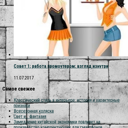
Совет 1: работа промоутером: взгляд изнутри
11.07.2017
Самое свежее
Классический стиль в интерьере: история и характерные
признаки
Всесезонная коляска
Свет и… фантазия
Замедление китайской экономики повлияет на
производство комплектующих для смартфонов