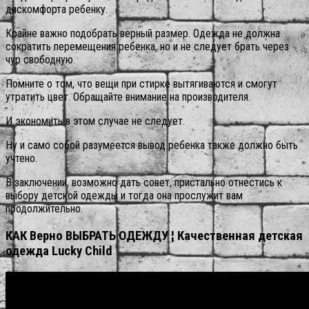
дискомфорта ребенку.
Крайне важно подобрать верный размер. Одежда не должна
сократить перемещения ребенка, но и не следует брать через
чур свободную.
Помните о том, что вещи при стирке вытягиваются и смогут
утратить цвет. Обращайте внимание на производителя.
И экономить в этом случае не следует.
Ну и само собой разумеется вывод ребенка также должно быть
учтено.
В заключении, возможно дать совет, пристально отнестись к
выбору детской одежды и тогда она прослужит вам
продолжительно.
КАК Верно ВЫБРАТЬ ОДЕЖДУ ¦ Качественная детская
одежда Lucky Child