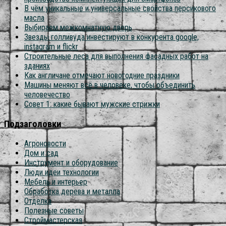
В чём уникальные и универсальные свойства персикового
масла
Выбираем межкомнатную дверь
Звезды голливуда инвестируют в конкурента google,
instagram и flickr
Строительные леса для выполнения фасадных работ на
зданиях
Как англичане отмечают новогодние праздники
Машины меняют всё в человеке, чтобы объединить
человечество
Совет 1: какие бывают мужские стрижки
Подзаголовки
Агроновости
Дом и сад
Инструмент и оборудование
Люди идеи технологии
Мебель и интерьер
Обработка дерева и металла
Отделка
Полезные советы
Строймастерская