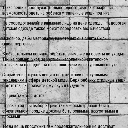
Такая вещь и прослужит больше одного сезона и разрешит
возможность одеть на ребенка утепленные вещи под низ.
Не сосредотачивайте внимание лишь на цене одежды. Недорогая
детская одежда также может порадовать вас качеством.
Основное, дабы материалы, из которых она сшита были
гипоаллергенны.
В обязательном порядке обратите внимание на советы по уходы.
Так, на пример, уход за курткой, наполненной синтепоном
отличается от подобной с наполнителям из натурального пуха.
Старайтесь покупать вещи в соответствии с актуальным
тенденциям в сфере детской моды. Беря ребенку стильные вещи
с детства, вы привьете ему вкус в будущем.
2. Трикотаж для детей:
Первый ход при выборе трикотажа – осмотр швов. Они в
обязательном порядке должны быть ровными, аккуратными и
плоскими.
Тогда вещь прослужит вам продолжительнее и не доставит